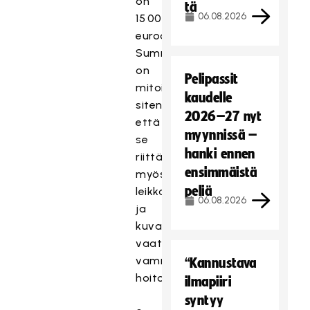
on
tä
06.08.2026
15 000
euroa.
Summa
on
Pelipassit
mitoitettu
kaudelle
siten,
2026–27 nyt
että
myynnissä –
se
hanki ennen
riittää
ensimmäistä
myös
peliä
leikkaushoitoa
06.08.2026
ja
kuvantamista
vaativien
vammojen
“Kannustava
hoitoon.
ilmapiiri
syntyy