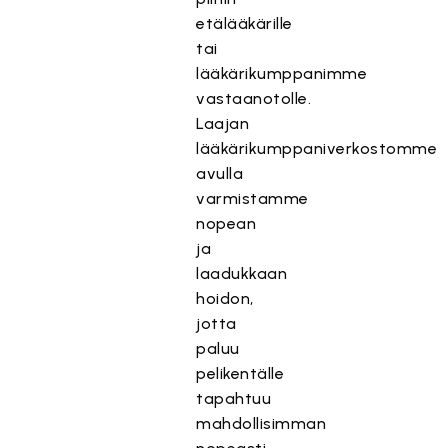
etälääkärille
tai
lääkärikumppanimme
vastaanotolle.
Laajan
lääkärikumppaniverkostomme
avulla
varmistamme
nopean
ja
laadukkaan
hoidon,
jotta
paluu
pelikentälle
tapahtuu
mahdollisimman