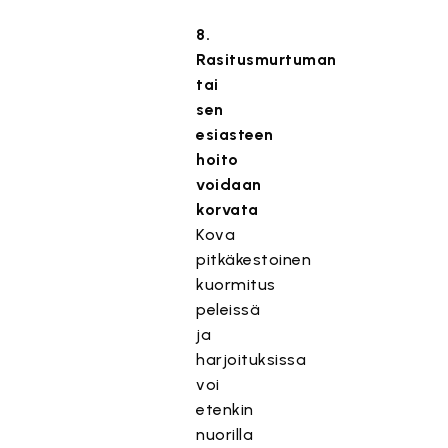
8.
Rasitusmurtuman
tai
sen
esiasteen
hoito
voidaan
korvata
Kova
pitkäkestoinen
kuormitus
peleissä
ja
harjoituksissa
voi
etenkin
nuorilla