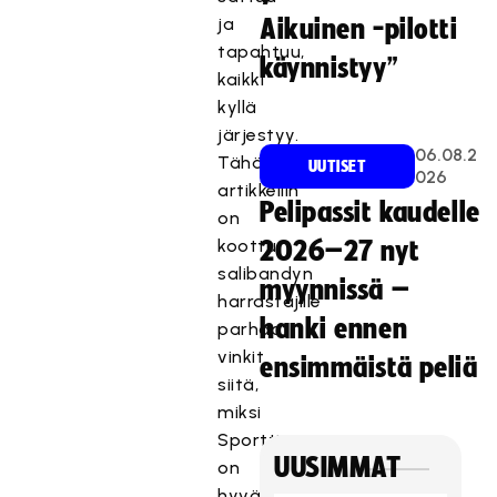
ja
Aikuinen -pilotti
tapahtuu,
käynnistyy”
kaikki
kyllä
järjestyy.
06.08.2
Tähän
UUTISET
026
artikkeliin
Pelipassit kaudelle
on
koottu
2026–27 nyt
salibandyn
myynnissä –
harrastajille
hanki ennen
parhaat
vinkit
ensimmäistä peliä
siitä,
miksi
Sporttiturva
UUSIMMAT
on
hyvä