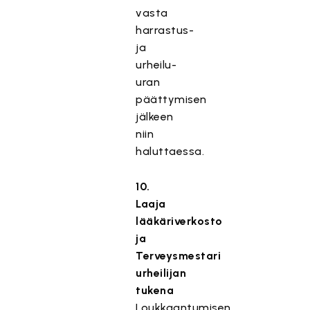
vasta
harrastus-
ja
urheilu-
uran
päättymisen
jälkeen
niin
haluttaessa.
10.
Laaja
lääkäriverkosto
ja
Terveysmestari
urheilijan
tukena
Loukkaantumisen