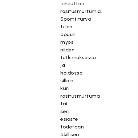
aiheuttaa
rasitusmurtumia.
Sporttiturva
tulee
apuun
myös
niiden
tutkimuksessa
ja
hoidossa,
silloin
kun
rasitusmurtuma
tai
sen
esiaste
todetaan
äkillisen