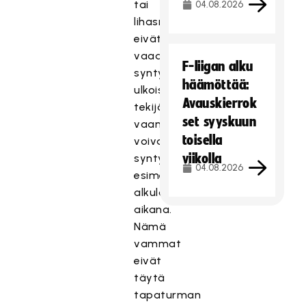
tai
04.08.2026
lihasrepeämät
eivät
vaadi
F-liigan alku
syntyäkseen
häämöttää:
ulkoisia
Avauskierrok
tekijöitä,
set syyskuun
vaan
toisella
voivat
viikolla
syntyä
04.08.2026
esimerkiksi
alkulämmittelyn
aikana.
Nämä
vammat
eivät
täytä
tapaturman