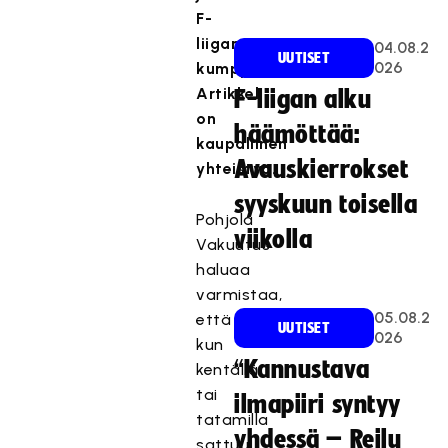
F-
liigan
04.08.2
UUTISET
026
kumppani.
Artikkeli
F-liigan alku
on
häämöttää:
kaupallinen
Avauskierrokset
yhteistyö.
syyskuun toisella
Pohjola
viikolla
Vakuutus
haluaa
varmistaa,
05.08.2
että
UUTISET
026
kun
“Kannustava
kentällä
tai
ilmapiiri syntyy
tatamilla
yhdessä – Reilu
sattuu