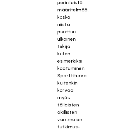
perinteistä
määritelmää,
koska
niistä
puuttuu
ulkoinen
tekijä
kuten
esimerkiksi
kaatuminen.
Sporttiturva
kuitenkin
korvaa
myös
tällaisten
äkillisten
vammojen
tutkimus-