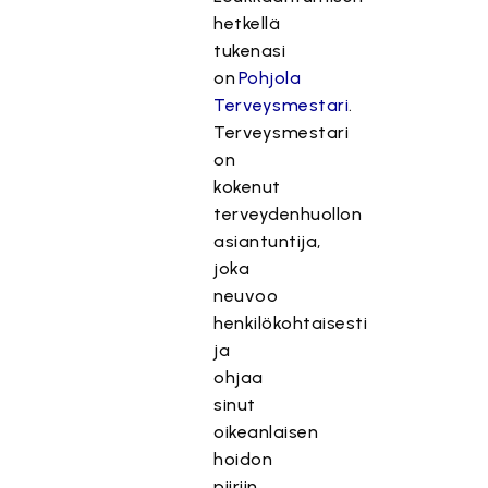
hetkellä
tukenasi
on
Pohjola
Terveysmestari
.
Terveysmestari
on
kokenut
terveydenhuollon
asiantuntija,
joka
neuvoo
henkilökohtaisesti
ja
ohjaa
sinut
oikeanlaisen
hoidon
piiriin