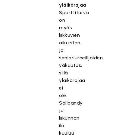
yläikärajaa
Sporttiturva
on
myös
liikkuvien
aikuisten
ja
senioriurheilijoiden
vakuutus,
sillä
yläikärajaa
ei
ole.
Salibandy
ja
liikunnan
ilo
kuuluu