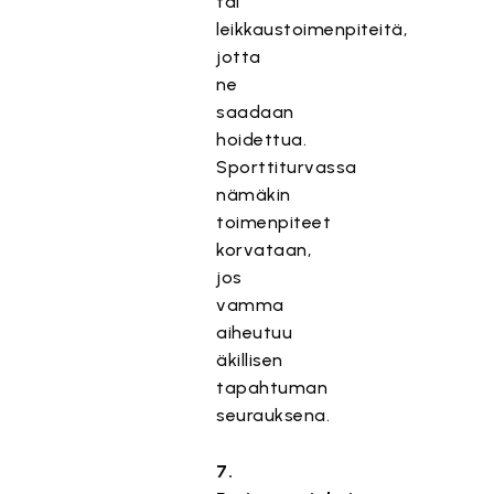
tai
leikkaustoimenpiteitä,
jotta
ne
saadaan
hoidettua.
Sporttiturvassa
nämäkin
toimenpiteet
korvataan,
jos
vamma
aiheutuu
äkillisen
tapahtuman
seurauksena.
7.