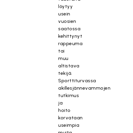
löytyy
usein
vuosien
saatossa
kehittynyt
rappeuma
tai
muu
altistava
tekijä.
Sporttiturvassa
akillesjännevammojen
tutkimus
ja
hoito
korvataan
useimpia
muita