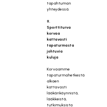
tapahtuman
yhteydessä.
9.
Sporttiturva
korvaa
kattavasti
tapaturmasta
johtuvia
kuluja
Korvaamme
tapaturmahetkestä
alkaen
kattavasti
lääkärikäynnistä,
lääkkeistä,
tutkimuksista