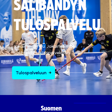
SALIBANDYN
TULOSPALVELU
Jokainen ottelu. Jokainen maali.
Salibandyn tulospalvelussa.
Tulospalveluun
Suomen