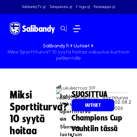
SalibandyTV
Tulospalvelu
F-liiga
Fanikauppa
Salibandy.fi
Uutiset
Miksi Sporttiturva? 10 syytä hoitaa vakuutus kuntoon
pelikentälle
Lukukertoja:
519
Miksi
SUOSITTUA
Pohjola
Jus
02.08.2
Vakuutuksen
Sporttiturva?
si
UUTISET
026
Oj
Sporttiturva
10 syytä
Champions Cup
ala
on
11
Suomen
vauhtiin tässä
hoitaa
.
luotetuin