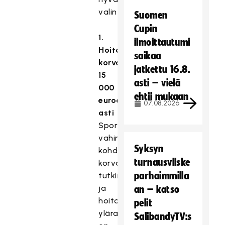
valinta.
Suomen
Cupin
1.
ilmoittautumi
Hoitokuluja
saikaa
korvataan
jatkettu 16.8.
15
asti – vielä
000
ehtii mukaan
euroon
07.08.2026
asti
Sporttiturvassa
vahinkoa
Syksyn
kohden
turnausvilske
korvattava
parhaimmilla
tutkimus-
ja
an – katso
hoitokulujen
pelit
yläraja
SalibandyTV:s