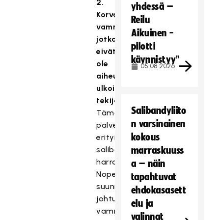
2.
yhdessä –
Korvaa
Reilu
vammoja,
Aikuinen -
jotka
pilotti
eivät
käynnistyy”
ole
05.08.2026
aiheutuneet
ulkoisesta
tekijästä
Salibandyliito
Tämä
n varsinainen
palvelee
kokous
erityisesti
salibandyn
marraskuuss
harrastajia.
a – näin
Nopeista
tapahtuvat
suunnanmuutoksista
ehdokasasett
johtuvat
elu ja
vammat
valinnat