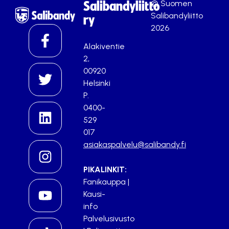
© Suomen
Salibandyliitto
Salibandyliitto
ry
2026
Alakiventie
2,
00920
Helsinki
P.
0400-
529
017
asiakaspalvelu@salibandy.fi
PIKALINKIT:
Fanikauppa
|
Kausi-
info
Palvelusivusto