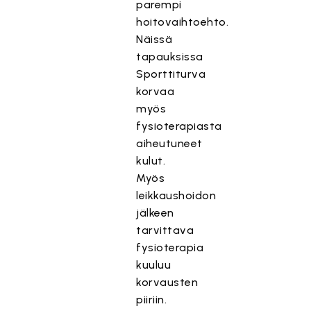
parempi
hoitovaihtoehto.
Näissä
tapauksissa
Sporttiturva
korvaa
myös
fysioterapiasta
aiheutuneet
kulut.
Myös
leikkaushoidon
jälkeen
tarvittava
fysioterapia
kuuluu
korvausten
piiriin.