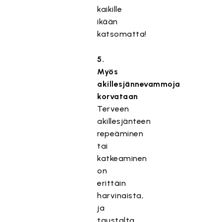
kaikille
ikään
katsomatta!
5.
Myös
akillesjännevammoja
korvataan
Terveen
akillesjänteen
repeäminen
tai
katkeaminen
on
erittäin
harvinaista,
ja
taustalta