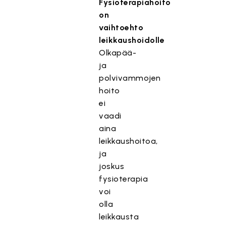
Fysioterapiahoito
on
vaihtoehto
leikkaushoidolle
Olkapää-
ja
polvivammojen
hoito
ei
vaadi
aina
leikkaushoitoa,
ja
joskus
fysioterapia
voi
olla
leikkausta