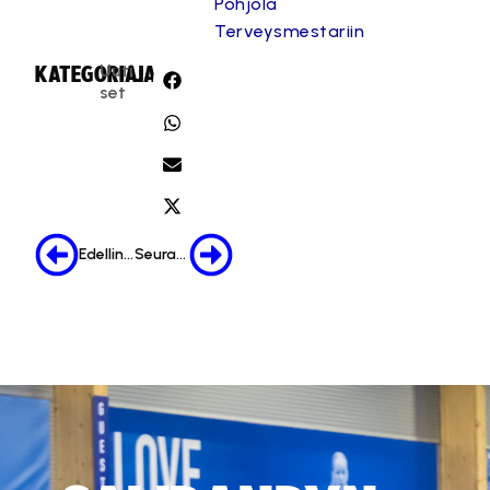
Pohjola
Terveysmestariin
Uuti
KATEGORIA:
JAA:
set
Edellinen
Seuraava