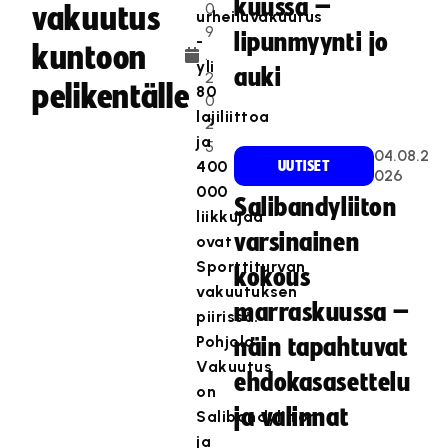
kuussa –
0
vakuutus
urheiluvakuutus
9
lipunmyynti jo
-
kuntoon
.
yli
auki
2
pelikentälle
80
0
lajiliittoa
2
ja
5
04.08.2
400
UUTISET
026
000
Salibandyliiton
liikkujaa
varsinainen
ovat
Sporttiturvan
kokous
vakuutuksen
marraskuussa –
piirissä.
Pohjola
näin tapahtuvat
Vakuutus
ehdokasasettelu
on
ja valinnat
Salibandyliiton
ja