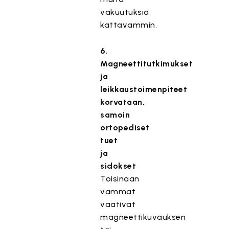
vakuutuksia
kattavammin.
6.
Magneettitutkimukset
ja
leikkaustoimenpiteet
korvataan,
samoin
ortopediset
tuet
ja
sidokset
Toisinaan
vammat
vaativat
magneettikuvauksen