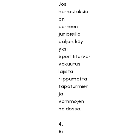
Jos
harrastuksia
on
perheen
junioreilla
paljon, käy
yksi
Sporttiturva-
vakuutus
lajista
riippumatta
tapaturmien
ja
vammojen
hoidossa.
4.
Ei