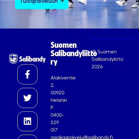
Tulospalveluun
Suomen
© Suomen
Salibandyliitto
Salibandyliitto
ry
2026
Alakiventie
2,
00920
Helsinki
P.
0400-
529
017
asiakaspalvelu@salibandy.fi