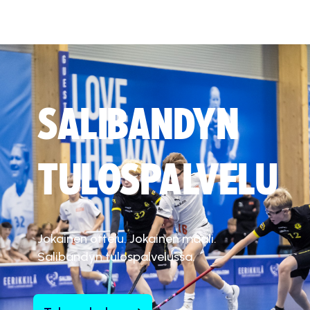
SALIBANDYN
TULOSPALVELU
Jokainen ottelu. Jokainen maali.
Salibandyn tulospalvelussa.