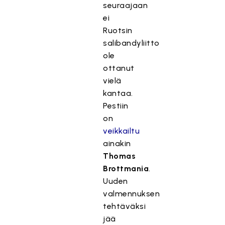
seuraajaan
ei
Ruotsin
salibandyliitto
ole
ottanut
vielä
kantaa.
Pestiin
on
veikkailtu
ainakin
Thomas
Brottmania
.
Uuden
valmennuksen
tehtäväksi
jää