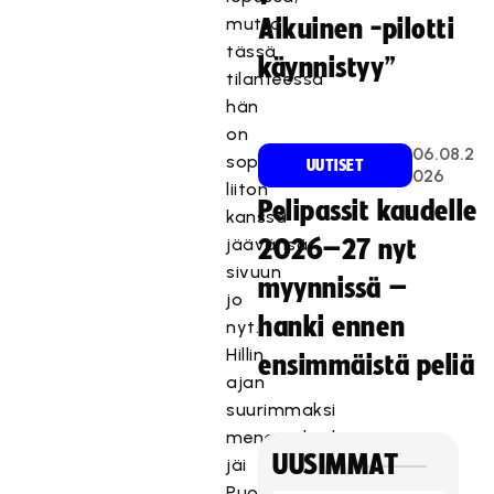
mutta
Aikuinen -pilotti
tässä
käynnistyy”
tilanteessa
hän
on
06.08.2
sopinut
UUTISET
026
liiton
Pelipassit kaudelle
kanssa
jäävänsä
2026–27 nyt
sivuun
myynnissä –
jo
hanki ennen
nyt.
Hillin
ensimmäistä peliä
ajan
suurimmaksi
menestykseksi
UUSIMMAT
jäi
Puolan