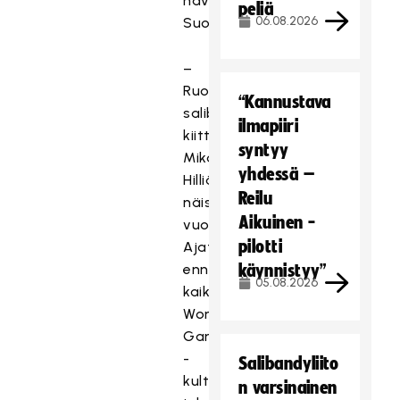
hävisi
peliä
06.08.2026
Suomelle.
–
Ruotsin
“Kannustava
salibandyliitto
ilmapiiri
kiittää
syntyy
Mikael
yhdessä –
Hilliä
Reilu
näistä
Aikuinen -
vuosista.
pilotti
Ajattelen
ennen
käynnistyy”
05.08.2026
kaikkea
World
Games
-
Salibandyliito
kultaa,
n varsinainen