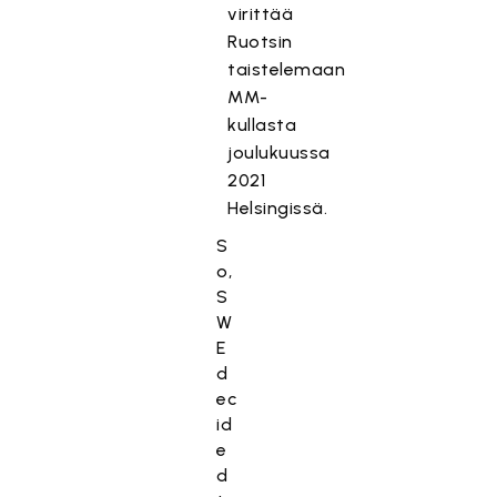
virittää
Ruotsin
taistelemaan
MM-
kullasta
joulukuussa
2021
Helsingissä.
S
o,
S
W
E
d
ec
id
e
d