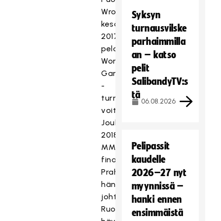
Wroclawissa
Syksyn
kesällä
turnausvilske
2017
parhaimmilla
pelatun
an – katso
World
pelit
Games
SalibandyTV:s
-
tä
turnauksen
06.08.2026
voitto.
Joulukuun
2018
Pelipassit
MM-
kaudelle
finaalissa
Prahassa
2026–27 nyt
hänen
myynnissä –
johtamansa
hanki ennen
Ruotsi
ensimmäistä