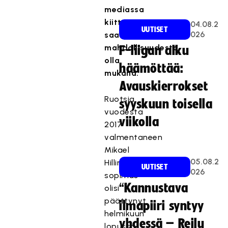
mediassa
kiittää
04.08.2
UUTISET
026
saamastaan
mahdollisuudesta
F-liigan alku
olla
häämöttää:
mukana.
Avauskierrokset
Ruotsia
syyskuun toisella
vuodesta
viikolla
2017
valmentaneen
Mikael
05.08.2
Hillin
UUTISET
026
sopimus
“Kannustava
olisi
päättynyt
ilmapiiri syntyy
helmikuun
yhdessä – Reilu
lopussa,