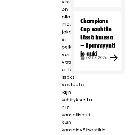
visiomme
on
olla
Champions
maajoukkue,
Cup vauhtiin
joka
tässä kuussa
ei
– lipunmyynti
pelkästään
jo auki
voita
02.08.2026
vaan
ottaa
lisäksi
vastuuta
lajin
kehityksestä
niin
kansallisesti
kuin
kansainvälisestikin.