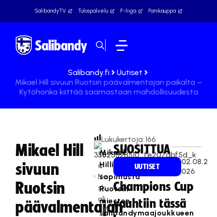
SalibandyTV
Tulospalvelu
F-liiga
Fanikauppa
Salibandy.fi
Uutiset
Mikael Hill sivuun Ruotsin päävalmentajan paikalta –
Kytöhonka kiittää saamastaan mahdollisuudesta
Lukukertoja:
166
Mikael Hill
SUOSITTUA
Mikael
Te
02.08.2
Hillin
sivuun
a
UUTISET
026
Na
sopimusta
Ruotsin
Champions Cup
sk
Ruotsin
ali
miesten
vauhtiin tässä
päävalmentajan
0
salibandymaajoukkueen