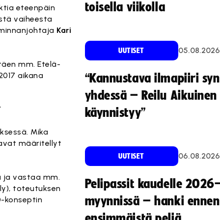
toisella viikolla
ektia eteenpäin
stä vaiheesta
oiminnanjohtaja
Kari
05.08.2026
UUTISET
ltäen mm. Etelä-
2017 aikana
“Kannustava ilmapiiri sy
yhdessä – Reilu Aikuinen 
7
käynnistyy”
yksessä. Mika
avat määritellyt
06.08.2026
UUTISET
aa ja vastaa mm.
Pelipassit kaudelle 2026
ly), toteutuksen
myynnissä – hanki ennen
0-konseptin
ensimmäistä peliä