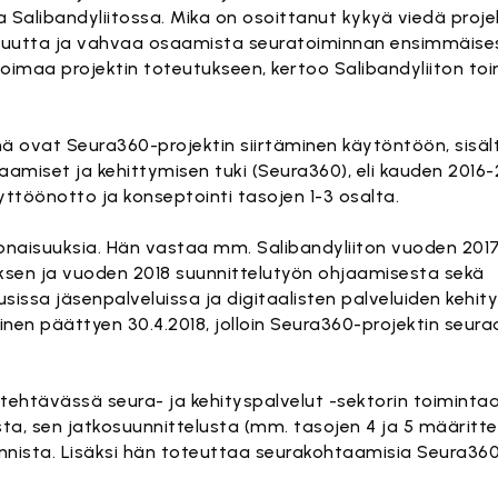
a Salibandyliitossa. Mika on osoittanut kykyä viedä proj
isuutta ja vahvaa osaamista seuratoiminnan ensimmäise
oimaa projektin toteutukseen, kertoo Salibandyliiton t
ä ovat Seura360-projektin siirtäminen käytöntöön, sisä
miset ja kehittymisen tuki (Seura360), eli kauden 2016-
ttöönotto ja konseptointi tasojen 1-3 osalta.
naisuuksia. Hän vastaa mm. Salibandyliiton vuoden 201
sen ja vuoden 2018 suunnittelutyön ohjaamisesta sekä
issa jäsenpalveluissa ja digitaalisten palveluiden kehit
n päättyen 30.4.2018, jolloin Seura360-projektin seura
ön tehtävässä seura- ja kehityspalvelut -sektorin toimint
a, sen jatkosuunnittelusta (mm. tasojen 4 ja 5 määritte
oinnista. Lisäksi hän toteuttaa seurakohtaamisia Seura36