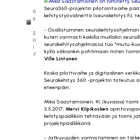
.
Seura360-projektin pilotointivaihe päät
0
kehitystyövälinettä (seurakehitys.fi), t
6
.
- Osallistuminen seurakehitysohjelman p
2
kuten varmasti kaikilla muillakin seuro
0
seurakehitysohjelmassa tuo "mutu-kuva"
1
kyllä väkisinkin pohtimaan miten toimi
7
Ville Lintunen
.
Koska pilottivaihe ja digitaalinen verkko
Seurakehitys 360 -projektin toteutus a
eteenpäin.
Mika Saastamoinen, 41,
(kuvassa)
toimi
3.5.2017,
Mervi Kilpikosken
opintovapaan
kehityspäällikön tehtävään ja toimii 
projektipäällikkönä.
- Jatkuvuuden varmistaminen on tärke