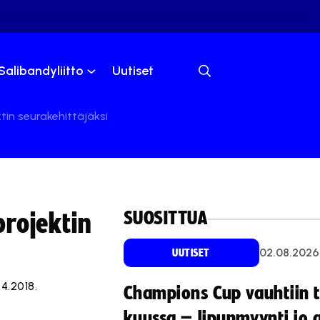
Salibandyliitto
Uutiset
in seurakehittäjäksi
SUOSITTUA
rojektin
02.08.2026
UUTISET
4.2018.
Champions Cup vauhtiin 
kuussa – lipunmyynti jo 