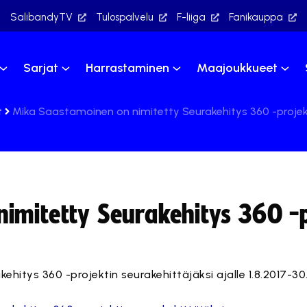
SalibandyTV
Tulospalvelu
F-liiga
Fanikauppa
Sarjat
Harrastaminen
Maajoukkueet
t
Mika Saastamoinen on nimitetty Seurakehitys 360 -projekt
imitetty Seurakehitys 360 -p
itys 360 -projektin seurakehittäjäksi ajalle 1.8.2017-30.