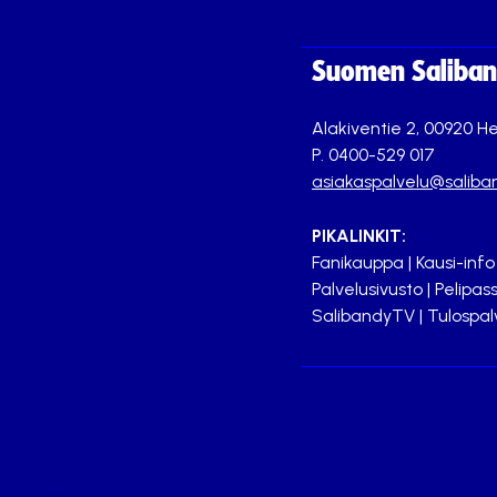
Suomen Saliband
Alakiventie 2, 00920 He
P. 0400-529 017
asiakaspalvelu@saliban
PIKALINKIT:
Fanikauppa
|
Kausi-info
Palvelusivusto
|
Pelipass
SalibandyTV
|
Tulospal