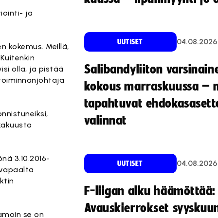
ointi- ja
04.08.2026
UUTISET
en kokemus. Meillä,
 Kuitenkin
Salibandyliiton varsinain
i olla, ja pistää
 toiminnanjohtaja
kokous marraskuussa – 
tapahtuvat ehdokasasette
onnistuneiksi,
valinnat
okakuusta
önä 3.10.2016-
04.08.2026
UUTISET
ovapaalta
ktin
F-liigan alku häämöttää:
Avauskierrokset syyskuu
amoin se on