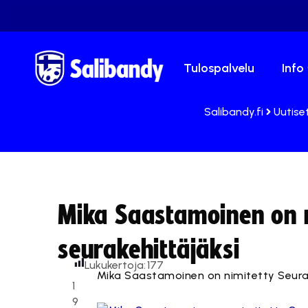
Tulospalvelu
Info
Salibandy.fi
Uutise
Mika Saastamoinen on n
seurakehittäjäksi
Lukukertoja:
177
Mika Saastamoinen on nimitetty Seurakeh
1
9