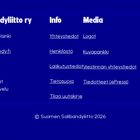
yliitto ry
Info
Media
lsinki
Yhteystiedot
Logot
dy.fi
Henkilöstö
Kuvapankki
Laskutustiedot
Viestinnän yhteystiedot
Tietosuoja
it
Tiedotteet (ePressi)
velu
Tilaa uutiskirje
© Suomen Salibandyliitto 2026