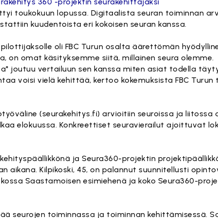
tyi toukokuun lopussa. Digitaalista seuran toiminnan arvi
estattiin kuudentoista eri kokoisen seuran kanssa.
ilottijaksolle oli FBC Turun osalta äärettömän hyödyllin
illa, on omat käsityksemme siitä, millainen seura olemme.
 joutuu vertailuun sen kanssa miten asiat todella täytyis
ntaa voisi vielä kehittää, kertoo kokemuksista FBC Turun
työväline (seurakehitys.fi) arvioitiin seuroissa ja liitossa 
lkaa elokuussa. Konkreettiset seuravierailut ajoittuvat l
 kehityspäällikkönä ja Seura360-projektin projektipäällikk
 aikana. Kilpikoski, 45, on palannut suunnitellusti opint
jatkossa Saastamoisen esimiehenä ja koko Seura360-proje
ää seurojen toiminnassa ja toiminnan kehittämisessä. S