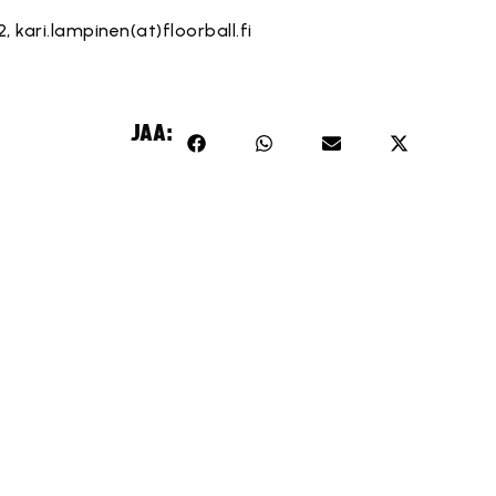
2,
kari.lampinen(at)floorball.fi
JAA: