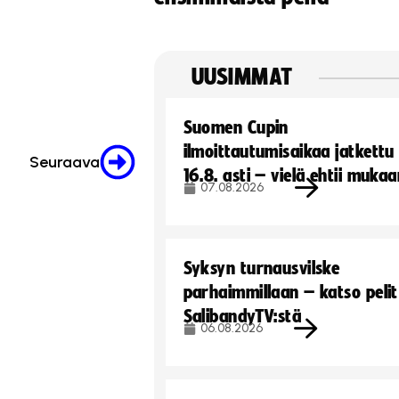
UUSIMMAT
Suomen Cupin
ilmoittautumisaikaa jatkettu
Seuraava
16.8. asti – vielä ehtii muka
07.08.2026
Syksyn turnausvilske
parhaimmillaan – katso pelit
SalibandyTV:stä
06.08.2026