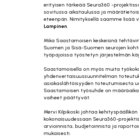
erityisen tärkeää Seura360 -projektiss
sovitussa aikataulussa ja määrätieto
eteenpän. Nimityksellä saamme lisää v
Lampinen
.
Mika Saastamoisen keskeisinä tehtävin
Suomen ja Sisä-Suomen seurojen kohtaa
työpajoissa työstetyn järjestelmän käy
Saastamoisella on myös muita työkoko
yhdenvertaisuussuunnitelman toteutuk
asiakaslähtöisyyden toteutumisesta uus
Saastamoisen työsuhde on määräaikaine
vaiheet päättyvät.
Mervi Kilpikoski johtaa kehityspäällik
kokonaisuudessaan Seura360-projektist
arvioinnista, budjetoinnista ja raport
mukaisesti.