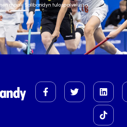
inen maali. Salibandyn tulospalvelussa.