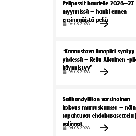
Pelipassit kaudelle 2026–27
myynnissä – hanki ennen
ensimmäistä peliä
06.08.2026
“Kannustava ilmapiiri syntyy
yhdessä – Reilu Aikuinen -pil
käynnistyy”
05.08.2026
Salibandyliiton varsinainen
kokous marraskuussa – näin
tapahtuvat ehdokasasettelu 
valinnat
04.08.2026