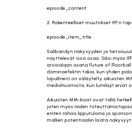
episode_content
2. Rakenteelliset muutokset IFF:n ta
episode_item_title
Salibandyn näkyvyyden ja tietoisuu
näyttelevät isoa osaa. Siksi myös IF
arvioidaan osana Future of Floorbal
dominoefektin takia, kun yhden pala
lopullinen) on väläytelty aikuisten 
mediahuomiota, kun lumilajit eivät 
Aikuisten MM-kisat ovat tällä hetke
joten myös niiden toteuttamistapaa 
eniten rahaa lipputuloina ja sponsor
mallien potentiaaliin lisätä näkyvyyt