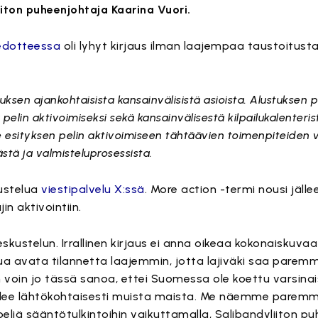
iton puheenjohtaja Kaarina Vuori.
iedotteessa
oli lyhyt kirjaus ilman laajempaa taustoitusta
uksen ajankohtaisista kansainvälisistä asioista. Alustuksen p
 pelin aktivoimiseksi sekä kansainvälisestä kilpailukalenterist
le esityksen pelin aktivoimiseen tähtäävien toimenpiteiden 
tä ja valmisteluprosessista.
kustelua
viestipalvelu X:ssä
. More action -termi nousi jälle
in aktivointiin.
ustelun. Irrallinen kirjaus ei anna oikeaa kokonaiskuvaa j
a avata tilannetta laajemmin, jotta lajiväki saa parem
n voin jo tässä sanoa, ettei Suomessa ole koettu varsina
tulee lähtökohtaisesti muista maista. Me näemme paremm
peliä sääntötulkintoihin vaikuttamalla, Salibandyliiton p