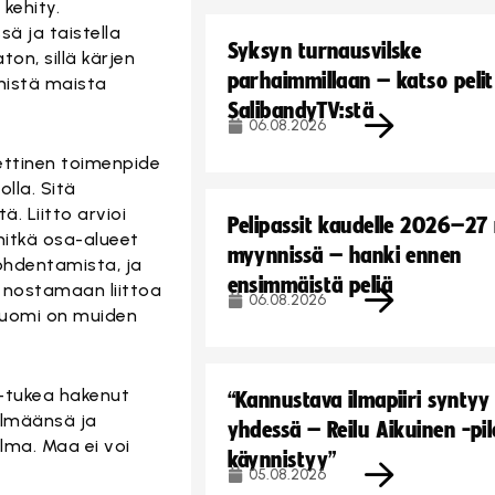
 kehity.
ä ja taistella
Syksyn turnausvilske
ton, sillä kärjen
parhaimmillaan – katso pelit
mmistä maista
SalibandyTV:stä
06.08.2026
eettinen toimenpide
olla. Sitä
. Liitto arvioi
Pelipassit kaudelle 2026–27
mitkä osa-alueet
myynnissä – hanki ennen
ohdentamista, ja
ensimmäistä peliä
t nostamaan liittoa
06.08.2026
Suomi on muiden
 -tukea hakenut
“Kannustava ilmapiiri syntyy
elmäänsä ja
yhdessä – Reilu Aikuinen -pil
elma. Maa ei voi
käynnistyy”
05.08.2026