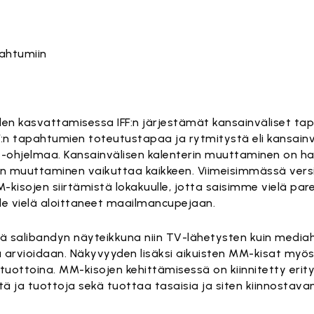
pahtumiin
den kasvattamisessa IFF:n järjestämät kansainväliset t
F:n tapahtumien toteutustapaa ja rytmitystä eli kansainv
l -ohjelmaa. Kansainvälisen kalenterin muuttaminen on 
n muuttaminen vaikuttaa kaikkeen. Viimeisimmässä versio
MM-kisojen siirtämistä lokakuulle, jotta saisimme vielä p
ole vielä aloittaneet maailmancupejaan.
llä salibandyn näyteikkuna niin TV-lähetysten kuin media
arvioidaan. Näkyvyyden lisäksi aikuisten MM-kisat myös t
ituottoina. MM-kisojen kehittämisessä on kiinnitetty erity
tä ja tuottoja sekä tuottaa tasaisia ja siten kiinnostava