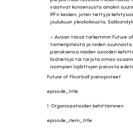
vaativat konsensusta ainakin suuri
IFF:n kesken, joten tiettyjä kehit
joulukuun yleiskokousta, Salibandyli
– Avaan tässä tarkemmin Future of F
toimenpiteistä ja niiden suunnasta
panoksensa näiden asioiden kehittä
lisätietoja tai tarjota omaa osaami
isoimpien lajiliittojen panosta ede
Future of Floorball painopisteet
episode_title
1. Organisaatioiden kehittäminen
episode_item_title