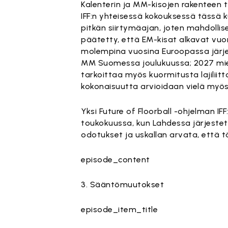
Kalenterin ja MM-kisojen rakenteen 
IFF:n yhteisessä kokouksessä tässä 
pitkän siirtymäajan, joten mahdollis
päätetty, että EM-kisat alkavat vuo
molempina vuosina Euroopassa järje
MM Suomessa joulukuussa; 2027 mies
tarkoittaa myös kuormitusta lajiliit
kokonaisuutta arvioidaan vielä myö
Yksi Future of Floorball -ohjelman I
toukokuussa, kun Lahdessa järjestett
odotukset ja uskallan arvata, että
episode_content
3. Sääntömuutokset
episode_item_title