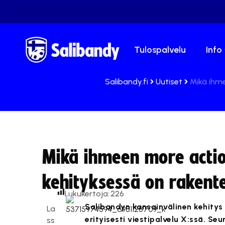
Tulospalvelu
Info
Salibandy.fi
Uutiset
Mikä ihme
Mikä ihmeen more actio
kehityksessä on rakente
Lukukertoja:
226
Salibandyn kansainvälinen kehitys
La
erityisesti viestipalvelu X:ssä. S
ss