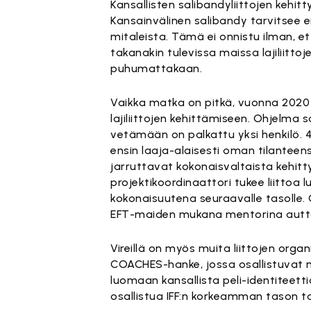
Kansallisten salibandyliittojen kehitt
Kansainvälinen salibandy tarvitsee e
mitaleista. Tämä ei onnistu ilman, ett
takanakin tulevissa maissa lajiliitt
puhumattakaan.
Vaikka matka on pitkä, vuonna 2020 a
lajiliittojen kehittämiseen. Ohjelma s
vetämään on palkattu yksi henkilö. 4
ensin laaja-alaisesti oman tilanteen
jarruttavat kokonaisvaltaista kehit
projektikoordinaattori tukee liittoa
kokonaisuutena seuraavalle tasolle
EFT-maiden mukana mentorina autta
Vireillä on myös muita liittojen or
COACHES-hanke, jossa osallistuvat
luomaan kansallista peli-identiteettiä
osallistua IFF:n korkeamman tason ta