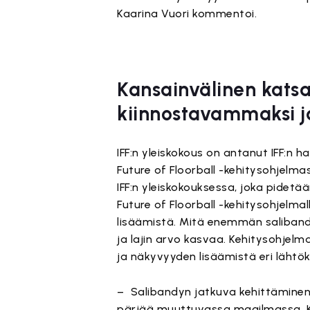
Kaarina Vuori kommentoi.
Kansainvälinen katsau
kiinnostavammaksi 
IFF:n yleiskokous on antanut IFF:n h
Future of Floorball -kehitysohjelm
IFF:n yleiskokouksessa, joka pidet
Future of Floorball -kehitysohjelma
lisäämistä. Mitä enemmän salibandy
ja lajin arvo kasvaa. Kehitysohjelm
ja näkyvyyden lisäämistä eri lähtök
– Salibandyn jatkuva kehittäminen
pärjää muuttuvassa maailmassa. Kans