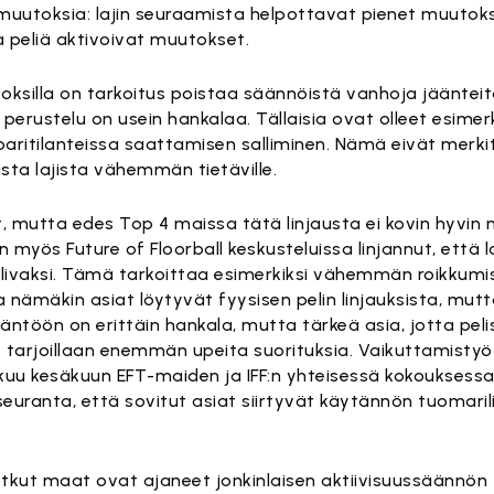
muutoksia: lajin seuraamista helpottavat pienet muutoks
 peliä aktivoivat muutokset.
ksilla on tarkoitus poistaa säännöistä vanhoja jäänteitä 
perustelu on usein hankalaa. Tällaisia ovat olleet esimer
vaparitilanteissa saattamisen salliminen. Nämä eivät merk
sta lajista vähemmän tietäville.
set, mutta edes Top 4 maissa tätä linjausta ei kovin hyvin
 on myös Future of Floorball keskusteluissa linjannut, että 
vaksi. Tämä tarkoittaa esimerkiksi vähemmän roikkumist
sa nämäkin asiat löytyvät fyysisen pelin linjauksista, mut
ntöön on erittäin hankala, mutta tärkeä asia, jotta peli
e tarjoillaan enemmän upeita suorituksia. Vaikuttamisty
kuu kesäkuun EFT-maiden ja IFF:n yhteisessä kokouksessa. 
euranta, että sovitut asiat siirtyvät käytännön tuomaril
ut maat ovat ajaneet jonkinlaisen aktiivisuussäännön tu