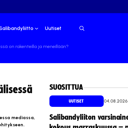
Salibandyliitto
Uutiset
sä on rakenteilla ja meneillään?
SUOSITTUA
lisessä
04.08.2026
UUTISET
Salibandyliiton varsinain
sessa mediassa,
ehitykseen.
kokous marraskuussa – 