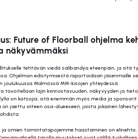
s: Future of Floorball ohjelma keh
ja näkyvämmäksi
allitukselle tehtävän viedä salibandya eteenpäin, ja sitä
assa. Ohjelman edistymisestä raportoidaan jäsenmaille s
ään joulukuussa Malmössä MM-kisojen yhteydessä.
lla tavoitellaan lajin kiinnostavuuden, näkyvyyden ja tiet
lla on katsojia, sitä enemmän myös media ja sponsorit s
a on jaettu viiteen osa-alueeseen, joista jokainen lähest
ohdista.
 ja omien toimintatapojemme haastaminen on elinehto, 
ainvälisellä tasolla muutokset ovat välillä tuskallisen 