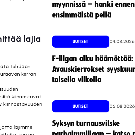
myynnissä – hanki ennen
ensimmäistä peliä
ittää lajia
04.08.2026
UUTISET
F-liigan alku häämöttää:
 työtä tehdään
Avauskierrokset syyskuu
euraavan kerran
toisella viikolla
oisuuden
iitä kiinnostuvat
yy kiinnostavuuden
06.08.2026
UUTISET
Syksyn turnausvilske
jotta lajimme
parhaimmillaan – katso p
hitaita, kun ne