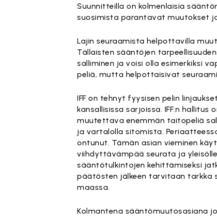
Suunnitteilla on kolmenlaisia sääntö
suosimista parantavat muutokset ja
Lajin seuraamista helpottavilla muuto
Tällaisten sääntöjen tarpeellisuuden 
salliminen ja voisi olla esimerkiksi 
peliä, mutta helpottaisivat seuraami
IFF on tehnyt fyysisen pelin linjauk
kansallisissa sarjoissa. IFF:n hallitus
muutettava enemmän taitopeliä salli
ja vartalolla sitomista. Periaattees
ontunut. Tämän asian vieminen käytä
viihdyttävämpää seurata ja yleisöll
sääntötulkintojen kehittämiseksi jat
päätösten jälkeen tarvitaan tarkka s
maassa.
Kolmantena sääntömuutosasiana jotk