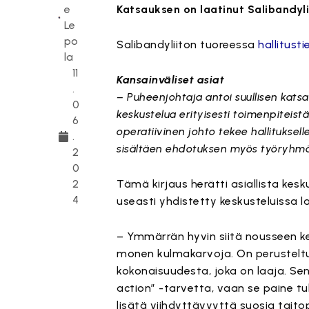
e
Katsauksen on laatinut Salibandyli
Le
po
Salibandyliiton tuoreessa
hallitust
la
11
Kansainväliset asiat
.
– Puheenjohtaja antoi suullisen katsa
0
keskustelua erityisesti toimenpiteistä
6
operatiivinen johto tekee hallituksel
.
sisältäen ehdotuksen myös työryhmäs
2
0
2
Tämä kirjaus herätti asiallista kes
4
useasti yhdistetty keskusteluissa laj
– Ymmärrän hyvin siitä nousseen kesk
monen kulmakarvoja. On perusteltu
kokonaisuudesta, joka on laaja. Se
action” -tarvetta, vaan se paine 
lisätä viihdyttävyyttä suosia taito