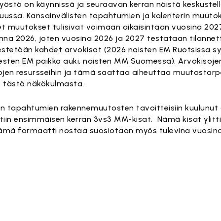
työstö on käynnissä ja seuraavan kerran näistä keskuste
kuussa. Kansainvälisten tapahtumien ja kalenterin muuto
et muutokset tulisivat voimaan aikaisintaan vuosina 2027
nna 2026, joten vuosina 2026 ja 2027 testataan tilannet
stetään kahdet arvokisat (2026 naisten EM Ruotsissa s
ten EM paikka auki, naisten MM Suomessa). Arvokisoje
tojen resursseihin ja tämä saattaa aiheuttaa muutostarpe
s tästä näkökulmasta.
FF:n tapahtumien rakennemuutosten tavoitteisiin kuulunut a
iin ensimmäisen kerran 3vs3 MM-kisat. Nämä kisat ylitti
 tämä formaatti nostaa suosiotaan myös tulevina vuosina