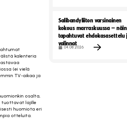
Salibandyliiton varsinainen
kokous marraskuussa – näin
tapahtuvat ehdokasasettelu 
valinnat
04.08.2026
apahtumat
älistä kalenteria
haastavaa
ssa (ei vielä
aremmin TV-aikaa ja
huomionkin osalta,
uottavat lajille
isesti huomiota eri
mpia otteluita.