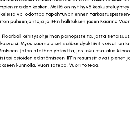
mpien maiden kesken. Meillä on nyt hyvä keskusteluyhte
ysaskeleita voi odottaa tapahtuvan ennen tarkastuspistee
iton puheenjohtaja ja IFF:n hallituksen jäsen Kaarina Vuor
loorball kehitysohjelman painopisteitä, jotta tietoisuus 
 kasvaisi. Myös suomalaiset salibandyaktiivit voivat an
miseen, joten otathan yhteyttä, jos joku osa-alue kiinno
stasi asioiden edistämiseen. IFF:n resurssit ovat pienet j
täkseen kunnolla, Vuori toteaa, Vuori toteaa.