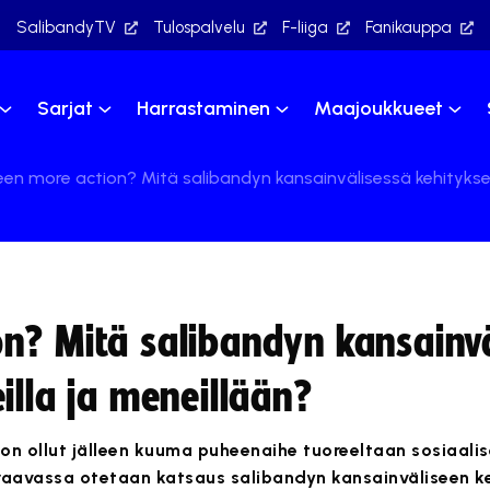
SalibandyTV
Tulospalvelu
F-liiga
Fanikauppa
Sarjat
Harrastaminen
Maajoukkueet
en more action? Mitä salibandyn kansainvälisessä kehitykses
n? Mitä salibandyn kansainvä
illa ja meneillään?
 on ollut jälleen kuuma puheenaihe tuoreeltaan sosiaali
euraavassa otetaan katsaus salibandyn kansainväliseen k