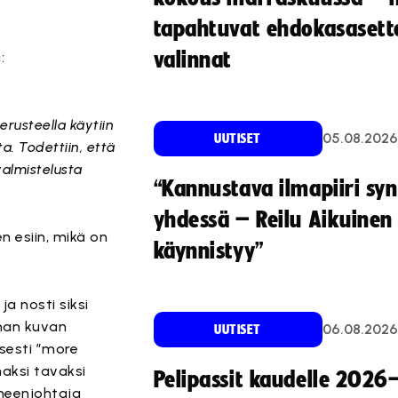
tapahtuvat ehdokasasette
valinnat
:
erusteella käytiin
05.08.2026
UUTISET
a. Todettiin, että
valmistelusta
“Kannustava ilmapiiri sy
yhdessä – Reilu Aikuinen 
en esiin, mikä on
käynnistyy”
a nosti siksi
man kuvan
06.08.2026
UUTISET
isesti ”more
aksi tavaksi
Pelipassit kaudelle 2026
uheenjohtaja