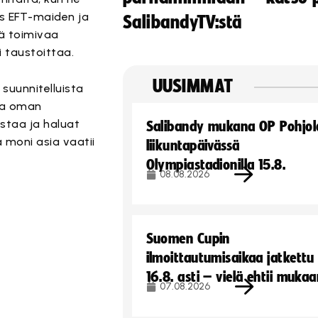
ys EFT-maiden ja
SalibandyTV:stä
nä toimivaa
i taustoittaa.
UUSIMMAT
suunnitelluista
taa oman
staa ja haluat
Salibandy mukana OP Pohjol
a moni asia vaatii
liikuntapäivässä
Olympiastadionilla 15.8.
08.08.2026
Suomen Cupin
ilmoittautumisaikaa jatkettu
16.8. asti – vielä ehtii muka
07.08.2026