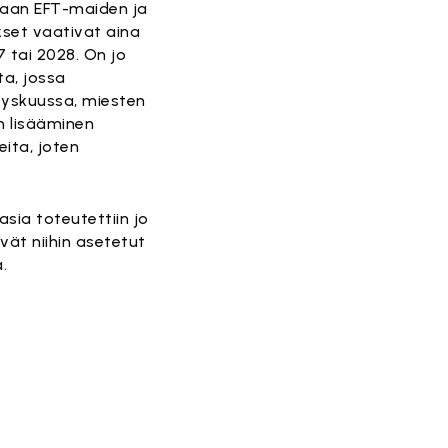
llaan EFT-maiden ja
kset vaativat aina
 tai 2028. On jo
ta, jossa
yyskuussa, miesten
n lisääminen
ita, joten
sia toteutettiin jo
vät niihin asetetut
.