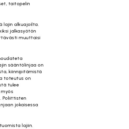
et, taitopelin
lajin alkuajoilta.
kiksi jalkasyötön
ittävästi muuttaisi
 noudateta
lajin sääntölinjaa on
a, kiinnipitämistä
ta toteutus on
stä tulee
ö myös
Poliittisten
injaan jokaisessa
omista lajiin.