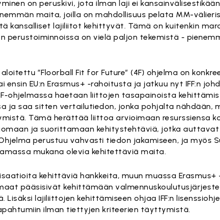
yminen on peruskivi, jota ilman laji ei kansainvälisestikään
nemmän maita, joilla on mahdollisuus pelata MM-välieriss
ä kansalliset lajiliitot kehittyvät. Tämä on kuitenkin mara
ojen perustoiminnoissa on vielä paljon tekemistä - piene
loitettu ”Floorball Fit for Future” (4F) ohjelma on konkr
ai ensin EU:n Erasmus+ -rahoitusta ja jatkuu nyt IFF:n johd
F-ohjelmassa haetaan liittojen tasapainoista kehittämistä
sa ja saa sitten vertailutiedon, jonka pohjalta nähdään, 
tymistä. Tämä herättää liittoa arvioimaan resurssiensa k
 luomaan ja suorittamaan kehitystehtäviä, jotka auttava
. Ohjelma perustuu vahvasti tiedon jakamiseen, ja myös 
massa mukana olevia kehitettäviä maita.
ganisaatioita kehittäviä hankkeita, muun muassa Erasmus+
 maat pääsisivät kehittämään valmennuskoulutusjärjest
. Lisäksi lajiliittojen kehittämiseen ohjaa IFF:n lisenssiohj
pahtumiin ilman tiettyjen kriteerien täyttymistä.