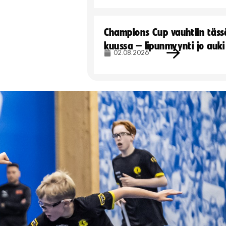
Champions Cup vauhtiin täss
kuussa – lipunmyynti jo auki
02.08.2026