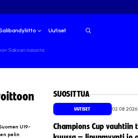
Salibandyliitto
Uutiset
oon Saksan naisista
SUOSITTUA
oittoon
02.08.2026
UUTISET
Champions Cup vauhtiin 
 Suomen U19-
en pelin
kuussa – lipunmyynti jo 