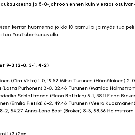
slaukauksesta jo 5-0-johtoon ennen kuin vieraat osuiva
isen kerran huomenna jo klo 10 aamulla, ja myös tuo pel
liiton YouTube-kanavalla.
t 9-3 (2-0, 3-1, 4-2)
äinen (Cira Virta) 1-0, 19.52 Miisa Turunen (Hämäläinen) 2-0
a (Lotta Purhonen) 3-0, 32.46 Turunen (Matilda Holmström
ederike Schlottmann (Elena Bottrich) 5-1, 38.11 Elena Broker
inen (Emilia Pietilä) 6-2, 49.46 Turunen (Veera Kuosmanen)
8-2, 54.27 Anna-Lena Best (Broker) 8-3, 58.36 Holmström
omi 1+3+2=6,