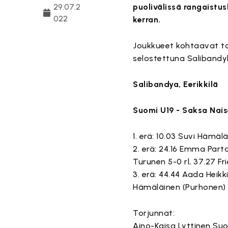
29.07.2
puolivälissä rangaistu
022
kerran.
Joukkueet kohtaavat to
selostettuna Salibandy
Salibandya, Eerikkilä
Suomi U19 - Saksa Naise
1. erä: 10.03 Suvi Hämäl
2. erä: 24.16 Emma Part
Turunen 5-0 rl, 37.27 Fri
3. erä: 44.44 Aada Heikk
Hämäläinen (Purhonen) 
Torjunnat:
Aino-Kaisa Lyttinen Su