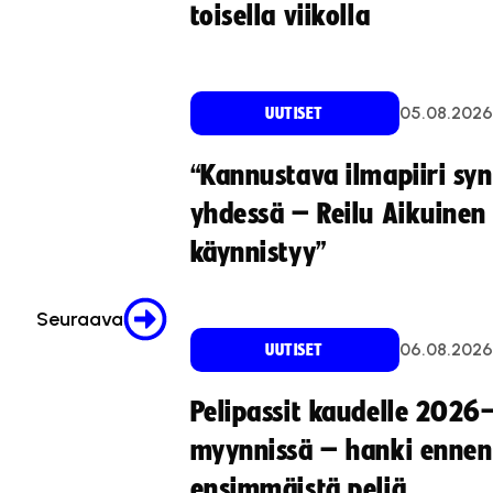
toisella viikolla
05.08.2026
UUTISET
“Kannustava ilmapiiri sy
yhdessä – Reilu Aikuinen 
käynnistyy”
Seuraava
06.08.2026
UUTISET
Pelipassit kaudelle 2026
myynnissä – hanki ennen
ensimmäistä peliä