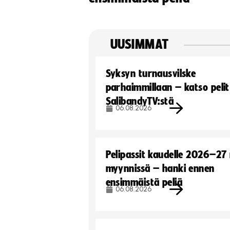
UUSIMMAT
Syksyn turnausvilske
parhaimmillaan – katso pelit
SalibandyTV:stä
06.08.2026
Pelipassit kaudelle 2026–27
myynnissä – hanki ennen
ensimmäistä peliä
06.08.2026