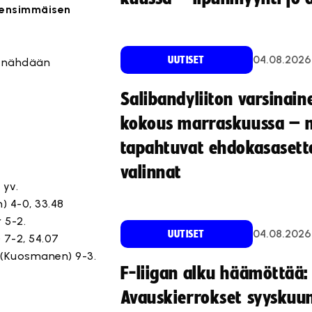
t ensimmäisen
04.08.2026
UUTISET
i nähdään
Salibandyliiton varsinain
kokous marraskuussa – 
tapahtuvat ehdokasasette
valinnat
 yv.
) 4-0, 33.48
 5-2.
04.08.2026
UUTISET
 7-2, 54.07
 (Kuosmanen) 9-3.
F-liigan alku häämöttää:
Avauskierrokset syyskuu