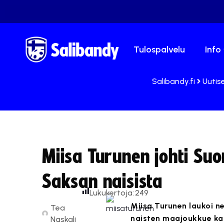
Tulospalvelu
Info
Salibandy.fi
Uutis
Miisa Turunen johti Su
Saksan naisista
Lukukertoja:
249
Miisa Turunen laukoi 
Tea
naisten maajoukkue kaa
Naskali