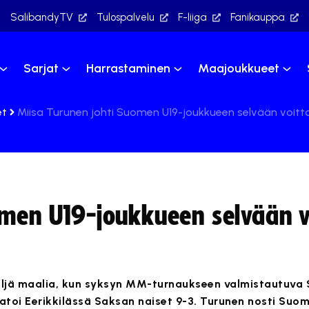
SalibandyTV
Tulospalvelu
F-liiga
Fanikauppa
Sarjat
Harrastaminen
Maajoukkueet
et
Miisa Turunen johti Suomen U19-joukkueen selvään voitt
omen U19-joukkueen selvään v
neljä maalia, kun syksyn MM-turnaukseen valmistautuva
toi Eerikkilässä Saksan naiset 9-3. Turunen nosti Suom