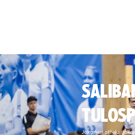
SALIBA
TULOSP
Jokainen ottelu. Joka