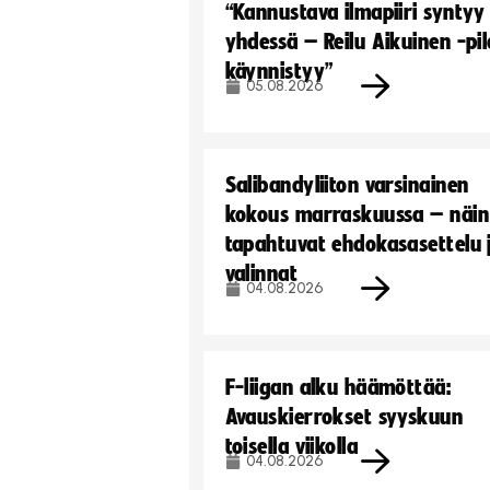
“Kannustava ilmapiiri syntyy
yhdessä – Reilu Aikuinen -pil
käynnistyy”
05.08.2026
Salibandyliiton varsinainen
kokous marraskuussa – näin
tapahtuvat ehdokasasettelu 
valinnat
04.08.2026
F-liigan alku häämöttää:
Avauskierrokset syyskuun
toisella viikolla
04.08.2026