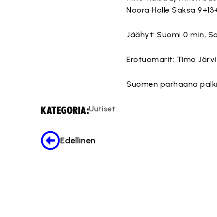
Noora Holle Saksa 9+13
Jäähyt: Suomi 0 min, Sa
Erotuomarit: Timo Järvi j
Suomen parhaana palkit
Uutiset
KATEGORIA:
Edellinen