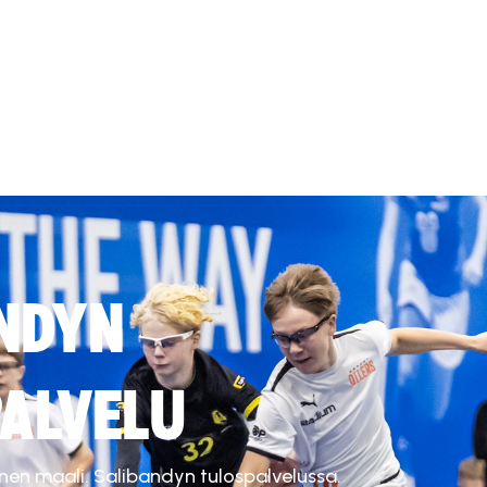
NDYN
ALVELU
inen maali. Salibandyn tulospalvelussa.