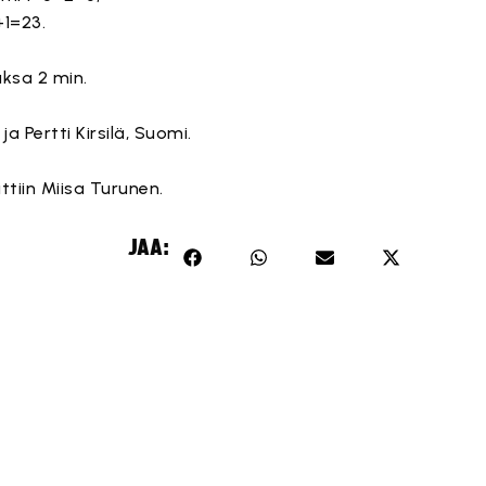
+1=23.
ksa 2 min.
a Pertti Kirsilä, Suomi.
tiin Miisa Turunen.
JAA: