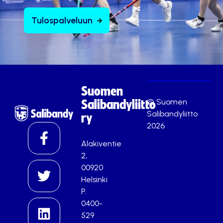
Tulospalveluun
Suomen
© Suomen
Salibandyliitto
Salibandyliitto
ry
2026
Alakiventie
2,
00920
Helsinki
P.
0400-
529