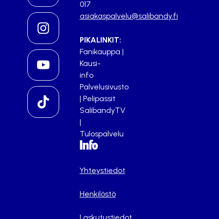
017
asiakaspalvelu@salibandy.fi
PIKALINKIT:
Fanikauppa
|
Kausi-
info
Palvelusivusto
|
Pelipassit
SalibandyTV
|
Tulospalvelu
Info
Yhteystiedot
Henkilöstö
Laskutustiedot