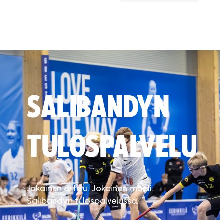
SALIBANDYN
TULOSPALVELU
Jokainen ottelu. Jokainen maali.
Salibandyn tulospalvelussa.