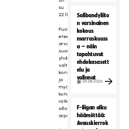
on
su
22.11.
Salibandyliito
n varsinainen
Puolivälieristä
kokous
eteenpäin
marraskuuss
arvonta
a – näin
suoritetaan
tapahtuvat
yhdestä
ehdokasasett
valtakunnallisesta
elu ja
korista,
valinnat
ja
04.08.2026
myös
kotiedun
ratkaisee
F-liigan alku
silloin
häämöttää:
arpa.
Avauskierrok