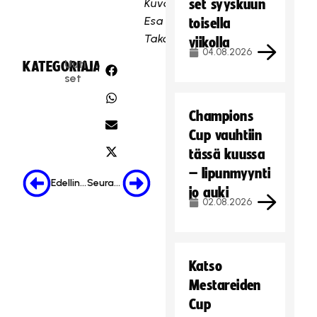
Kuva:
set syyskuun
Esa
toisella
Takalo
viikolla
04.08.2026
Uuti
KATEGORIA:
JAA:
set
Champions
Cup vauhtiin
tässä kuussa
– lipunmyynti
Edellinen
Seuraava
jo auki
02.08.2026
Katso
Mestareiden
Cup