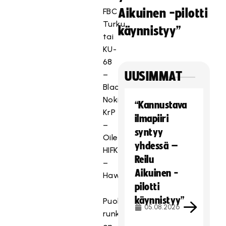
FBC
Aikuinen -pilotti
Turku
käynnistyy”
tai
KU-
68
–
UUSIMMAT
Blackbirds
Nokian
“Kannustava
KrP
ilmapiiri
–
syntyy
Oilers
yhdessä –
HIFK
Reilu
–
Aikuinen -
Hawks
pilotti
käynnistyy”
Puolivälierien
05.08.2026
runkopäivä