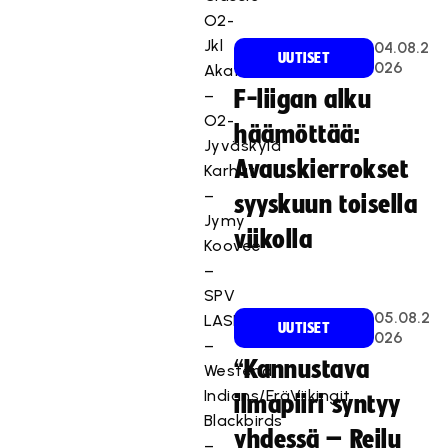
O2-
Jkl
04.08.2
UUTISET
026
Akatemia
–
F-liigan alku
O2-
häämöttää:
Jyväskylä
Avauskierrokset
Karhut
–
syyskuun toisella
Jymy
viikolla
Koovee
–
SPV
05.08.2
LASB
UUTISET
026
–
“Kannustava
Westend
Indians/EräViikingit
ilmapiiri syntyy
Blackbirds
yhdessä – Reilu
–