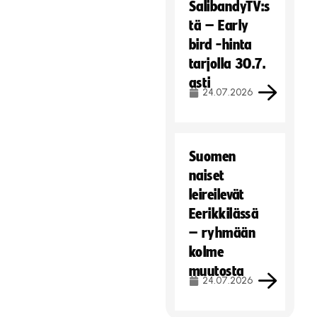
SalibandyTV:s
tä – Early
bird -hinta
tarjolla 30.7.
asti
24.07.2026
Suomen
naiset
leireilevät
Eerikkilässä
– ryhmään
kolme
muutosta
24.07.2026