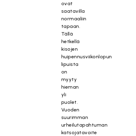
ovat
saatavilla
normaaliin
tapaan.
Tällä
hetkellä
kisojen
huipennusviikonlopun
lipuista
on
myyty
hieman
yli
puolet.
Vuoden
suurimman
urheilutapahtuman
katsojatavoite