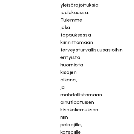
yleisörajoituksia
joulukuussa.
Tulemme
joka
tapauksessa
kiinnittämään
terveysturvallisuusasioihin
erityistä
huomiota
kisojen
aikana,
ja
mahdollistamaan
ainutlaatuisen
kisakokemuksen
niin
pelaajille,
katsojille