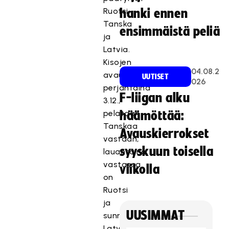
Ruotsi,
hanki ennen
Tanska
ensimmäistä peliä
ja
Latvia.
Kisojen
04.08.2
avauspäivänä,
UUTISET
026
perjantaina
F-liigan alku
3.12.,
pelataan
häämöttää:
Tanskaa
Avauskierrokset
vastaan,
syyskuun toisella
lauantaina
vastassa
viikolla
on
Ruotsi
ja
UUSIMMAT
sunnuntaina
Latvia.