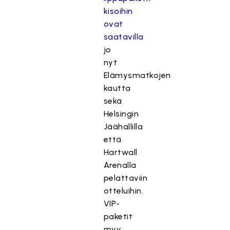
kisoihin
ovat
saatavilla
jo
nyt
Elämysmatkojen
kautta
sekä
Helsingin
Jäähallilla
että
Hartwall
Arenalla
pelattaviin
otteluihin.
VIP-
paketit
myy