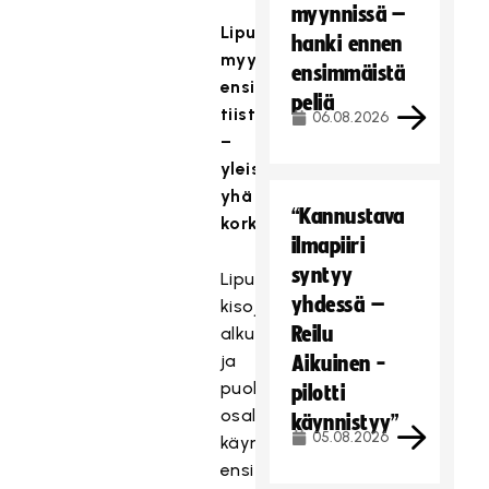
myynnissä –
Liput
hanki ennen
myyntiin
ensimmäistä
ensi
peliä
tiistaina
06.08.2026
–
yleisötavoitteet
yhä
“Kannustava
korkealla
ilmapiiri
syntyy
Lipunmyynti
yhdessä –
kisojen
Reilu
alkusarjan
ja
Aikuinen -
puolivälierien
pilotti
osalta
käynnistyy”
05.08.2026
käynnistyy
ensi