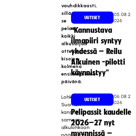
vauhdikkaasti,
sillä
05.08.2
UUTISET
026
se
pelaa
“Kannustava
kaikki
ilmapiiri syntyy
alkusarjan
yhdessä – Reilu
ottelunsa
kisojen
Aikuinen -pilotti
kolmena
käynnistyy”
ensimmäisenä
päivänä.
06.08.2
Lohkoarvonnassa
UUTISET
026
Suomen
Pelipassit kaudelle
kanssa
samaan
2026–27 nyt
alkulohkoon
myynnissä –
päätyivät