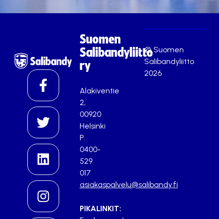
Suomen
© Suomen
Salibandyliitto
Salibandyliitto
ry
2026
Alakiventie
2,
00920
Helsinki
P.
0400-
529
017
asiakaspalvelu@salibandy.fi
PIKALINKIT: