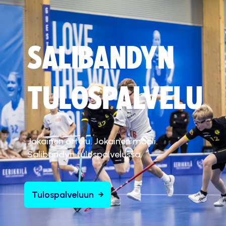
SALIBANDYN
TULOSPALVELU
Jokainen ottelu. Jokainen maali.
Salibandyn tulospalvelussa.
Tulospalveluun