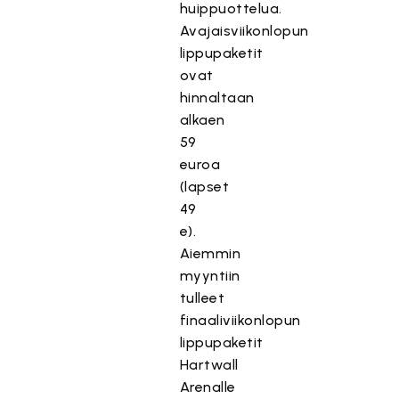
huippuottelua.
Avajaisviikonlopun
lippupaketit
ovat
hinnaltaan
alkaen
59
euroa
(lapset
49
e).
Aiemmin
myyntiin
tulleet
finaaliviikonlopun
lippupaketit
Hartwall
Arenalle