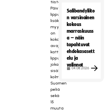
tiistaina.
Päiväkohtaisten
Salibandyliito
lippujen
n varsinainen
lisäksi
kokous
myynnissä
marraskuuss
on
a – näin
koko
tapahtuvat
avajaisviikonlopun
ehdokasasett
kattava
elu ja
lippupaketti,
joka
valinnat
04.08.2026
sisältää
kolme
Suomen
peliä
sekä
15
muuta