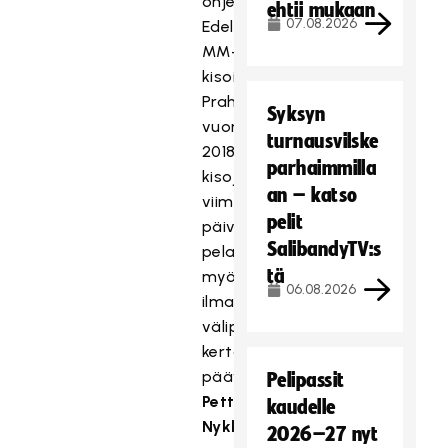
ohjelma.
ehtii mukaan
07.08.2026
Edellisissä
MM-
kisoissa
Prahassa
Syksyn
vuonna
turnausvilske
2018
parhaimmilla
kisojen
an – katso
viimeiset
pelit
päivät
SalibandyTV:s
pelattiin
tä
myös
06.08.2026
ilman
välipäiviä,
kertoo
päävalmentaja
Pelipassit
Petteri
kaudelle
Nykky.
2026–27 nyt