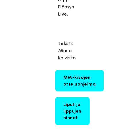
Elämys
Live.
Teksti:
Minna
Koivisto
MM-kisojen
otteluohjelma
Liput ja
lippujen
hinnat