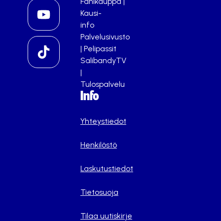
Fanikauppa
|
Kausi-
info
Palvelusivusto
|
Pelipassit
SalibandyTV
|
Tulospalvelu
Info
Yhteystiedot
Henkilöstö
Laskutustiedot
Tietosuoja
Tilaa uutiskirje