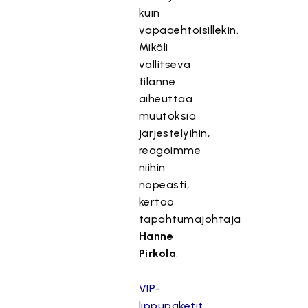
kuin
vapaaehtoisillekin.
Mikäli
vallitseva
tilanne
aiheuttaa
muutoksia
järjestelyihin,
reagoimme
niihin
nopeasti,
kertoo
tapahtumajohtaja
Hanne
Pirkola
.
VIP-
lippupaketit