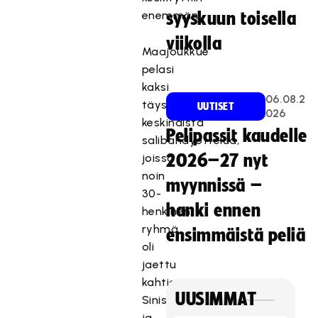
enemmän.
syyskuun toisella
viikolla
Maajoukkue
pelasi
kaksi
06.08.2
täysimittaista
UUTISET
026
keskinäistä
Pelipassit kaudelle
salibandyottelua,
joissa
2026–27 nyt
noin
myynnissä –
30-
hanki ennen
henkinen
ryhmä
ensimmäistä peliä
oli
jaettu
kahtia,
UUSIMMAT
Siniseen
ja