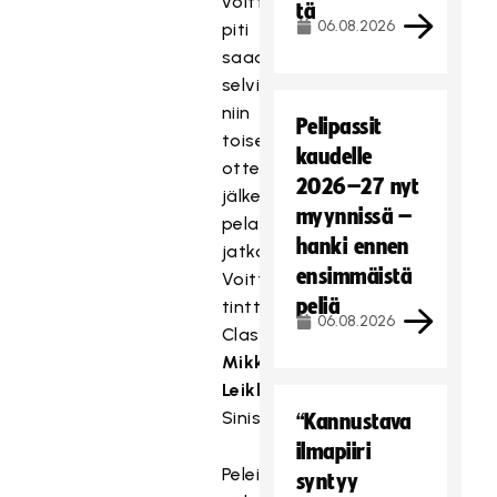
voittaja
tä
06.08.2026
piti
saada
selville,
niin
Pelipassit
toisen
kaudelle
ottelun
2026–27 nyt
jälkeen
myynnissä –
pelattiin
hanki ennen
jatkoaika.
ensimmäistä
Voittomaalin
peliä
tinttasi
06.08.2026
Classicin
Mikko
Leikkanen
Sinisille.
“Kannustava
ilmapiiri
Peleissä
syntyy