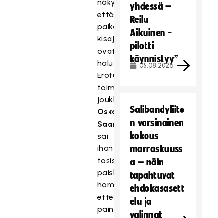
näkyi,
yhdessä –
että
Reilu
paikat
Aikuinen -
kisajoukkueessa
pilotti
ovat
käynnistyy”
haluttuja.
05.08.2026
Erotuomarina
toiminut
joukkueenjohtaja
Salibandyliito
Oskari
n varsinainen
Saari
kokous
sai
ihan
marraskuuss
tosissaan
a – näin
paiskia
tapahtuvat
hommia,
ehdokasasett
etteivät
elu ja
painit
valinnat