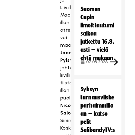
Liivilliseen.
Suomen
Maanantai-
Cupin
illan
ilmoittautumi
ottelun
saikaa
vei
jatkettu 16.8.
maalilla
asti – vielä
Joonas
ehtii mukaan
Pylsyn
07.08.2026
johtama
liivillinen,
tiistai-
Syksyn
illan
turnausvilske
puolestaan
parhaimmilla
Nico
Salon
an – katso
Sininen.
pelit
Koska
SalibandyTV:s