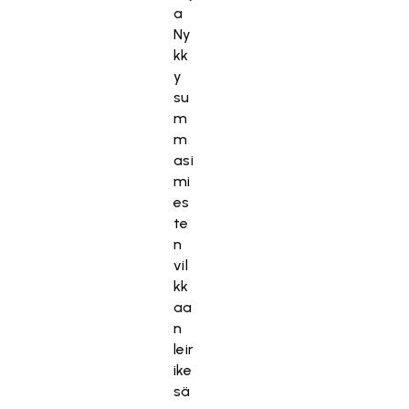
k
a
i
Ny
n
kk
o
y
i
su
n
m
t
m
i
asi
e
mi
v
es
ä
te
s
n
t
vil
e
kk
i
aa
t
n
ä
leir
.
ike
sä
Hyväksy markkinointievästeet