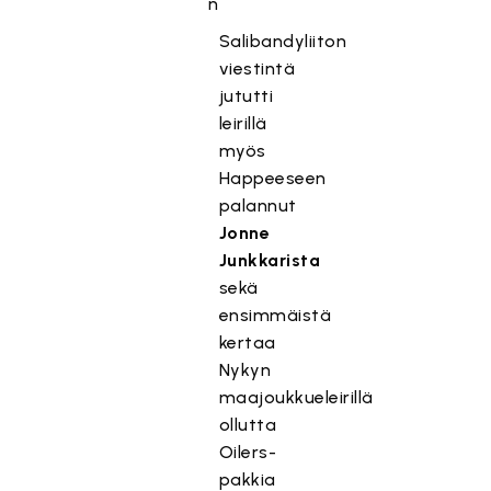
n
Salibandyliiton
viestintä
jututti
leirillä
myös
Happeeseen
palannut
Jonne
Junkkarista
sekä
T
ensimmäistä
ä
kertaa
m
Nykyn
ä
maajoukkueleirillä
s
ollutta
i
Oilers-
s
pakkia
ä