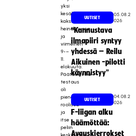
yksi
kesäkuussa,
05.08.2
UUTISET
026
kaksi
heinäkuussa
“Kannustava
ja
ilmapiiri syntyy
viimeinen
yhdessä – Reilu
9-–
11.
Aikuinen -pilotti
elokuuta.
käynnistyy”
Päätösleirillä
testaus
oli
04.08.2
pienemmässä
UUTISET
026
roolissa
F-liigan alku
ja
itse
häämöttää:
peliin
Avauskierrokset
keskityttiin