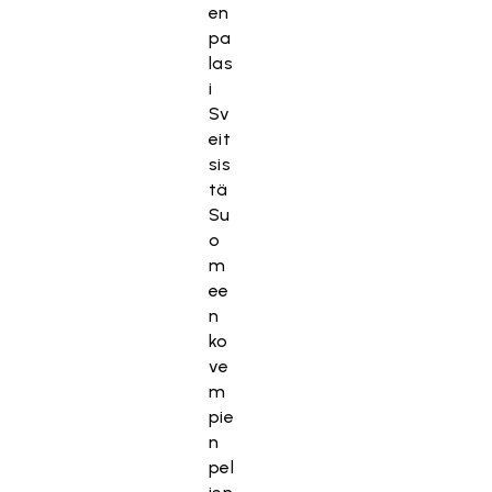
n
en
t
pa
i
las
e
i
v
Sv
ä
eit
s
sis
t
tä
e
Su
i
o
t
m
ä
ee
.
n
ko
Hyväksy markkinointievästeet
ve
m
pie
n
pel