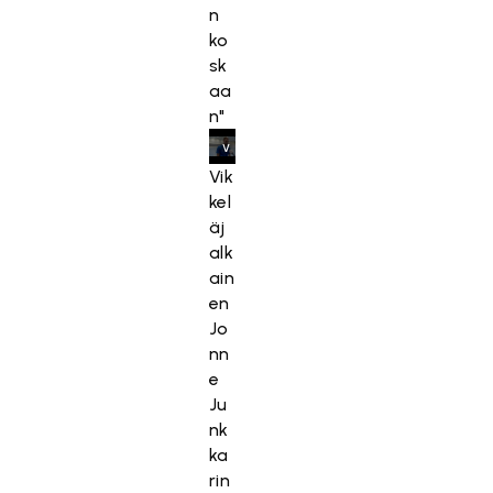
n
s
ko
k
sk
a
aa
s
n"
e
v
a
Vik
a
kel
t
äj
ii
alk
m
ain
a
en
r
Jo
k
nn
k
e
i
Ju
n
nk
o
ka
i
rin