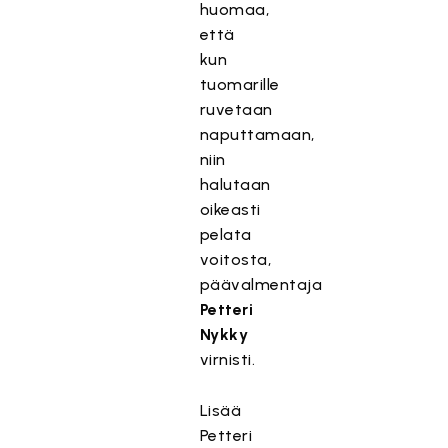
huomaa,
että
T
kun
ä
tuomarille
m
ruvetaan
ä
naputtamaan,
s
niin
i
halutaan
s
oikeasti
ä
pelata
l
voitosta,
t
päävalmentaja
ö
Petteri
o
n
Nykky
e
virnisti.
s
t
Lisää
e
Petteri
t