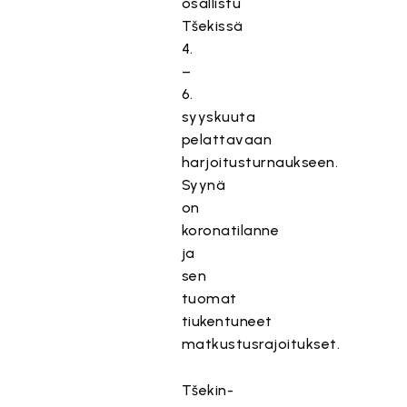
osallistu
Tšekissä
4.
–
6.
syyskuuta
pelattavaan
harjoitusturnaukseen.
Syynä
on
koronatilanne
ja
sen
tuomat
tiukentuneet
matkustusrajoitukset.
Tšekin-