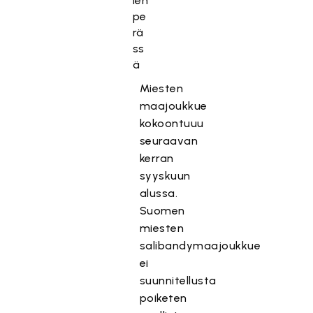
ien
pe
rä
ss
ä
Miesten
maajoukkue
kokoontuuu
seuraavan
kerran
syyskuun
alussa.
Suomen
miesten
salibandymaajoukkue
ei
suunnitellusta
poiketen