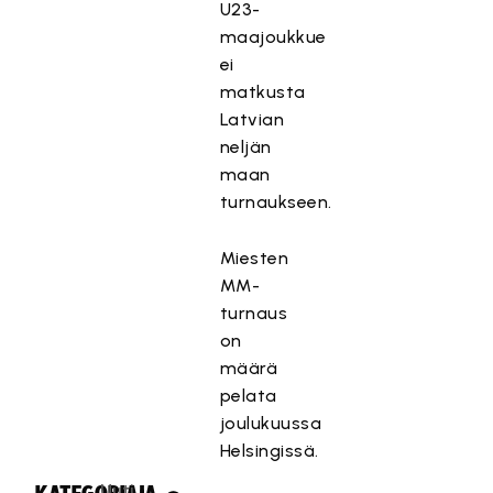
U23-
maajoukkue
ei
matkusta
Latvian
neljän
maan
turnaukseen.
Miesten
MM-
turnaus
on
määrä
pelata
joulukuussa
Helsingissä.
Uuti