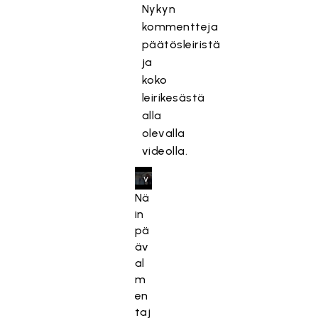
Nykyn
t
kommentteja
y
päätösleiristä
,
ja
k
koko
o
leirikesästä
s
k
alla
a
olevalla
s
videolla.
e
v
a
Nä
a
in
t
pä
ii
äv
m
al
a
m
r
en
k
taj