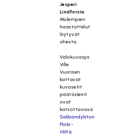
Jesperi
l
Lindforsia
.
t
Molempien
ö
haastattelut
o
n
löytyvät
e
ohesta.
s
t
Valokuvaaja
e
Ville
t
Vuorisen
t
kattavat
y
kuvasetit
,
päätösleirit
k
ovat
o
katsottavissa
s
k
Salibandyliiton
a
Flickr-
s
tililtä
.