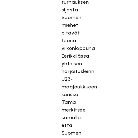
turnauksen
sijasta
Suomen
miehet
pitävät
tuona
viikonloppuna
Eerikkilässä
yhteisen
harjoitusleirin
U23-
maajoukkueen
kanssa.
Tämä
merkitsee
samalla,
että
Suomen