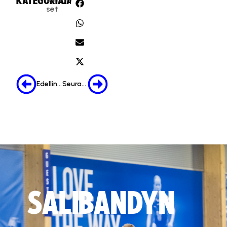
KATEGORIA:
JAA:
set
Edellinen
Seuraava
SALIBANDYN