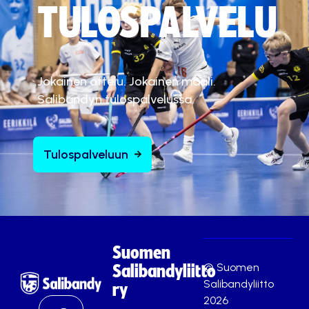
TULOSPALVELU
Jokainen ottelu. Jokainen maali.
Salibandyn tulospalvelussa.
Tulospalveluun
Suomen
© Suomen
Salibandyliitto
Salibandyliitto
ry
2026