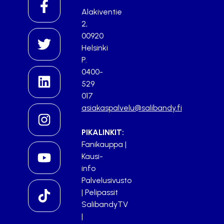
Alakiventie
2,
00920
Helsinki
P.
0400-
529
017
asiakaspalvelu@salibandy.fi
PIKALINKIT:
Fanikauppa
|
Kausi-
info
Palvelusivusto
|
Pelipassit
SalibandyTV
|