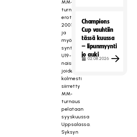
MM-
turnaukseen
erotukseksi
Champions
2001
Cup vauhtiin
ja
tässä kuussa
myöhemmin
– lipunmyynti
syntyneistä
jo auki
U19-
02.08.2026
naisista,
joiden
kolmesti
siirretty
MM-
turnaus
pelataan
syyskuussa
Uppsalassa.
Syksyn