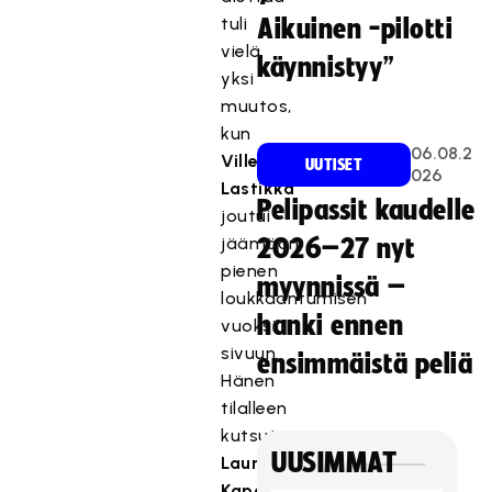
tuli
Aikuinen -pilotti
vielä
käynnistyy”
yksi
muutos,
kun
06.08.2
Ville
UUTISET
026
Lastikka
Pelipassit kaudelle
joutui
jäämään
2026–27 nyt
pienen
myynnissä –
loukkaantumisen
hanki ennen
vuoksi
sivuun.
ensimmäistä peliä
Hänen
tilalleen
kutsuttiin
UUSIMMAT
Lauri
Kapanen
.