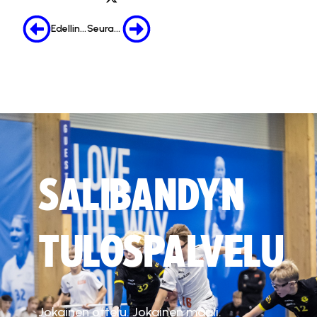
Edellinen
Seuraava
SALIBANDYN
TULOSPALVELU
Jokainen ottelu. Jokainen maali.