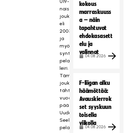
U19-
kokous
naisten
marraskuuss
joukkueen
a – näin
eli
tapahtuvat
2003
ehdokasasett
ja
elu ja
myöhemmin
valinnat
syntyneiden
04.08.2026
pelaajien
leiri.
Tämä
F-liigan alku
joukkue
tähtää
häämöttää:
vuoden
Avauskierrok
päästä
set syyskuun
Uudessa-
toisella
Seelannissa
viikolla
04.08.2026
pelattavaan