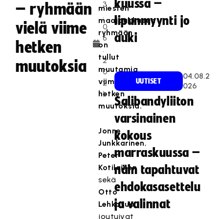
kuussa –
3
– ryhmään
miesten
.
lipunmyynti jo
maajoukkueen
vielä viime
0
ryhmään
auki
6
hetken
on
.
tullut
2
muutoksia
muutamia
0
04.08.2
viime
UUTISET
2
026
hetken
1
Salibandyliiton
muutoksia.
varsinainen
Jonne
kokous
Junkkarinen
,
marraskuussa –
Peter
Kotilainen
näin tapahtuvat
sekä
ehdokasasettelu
Otto
ja valinnat
Lehkosuo
joutuivat