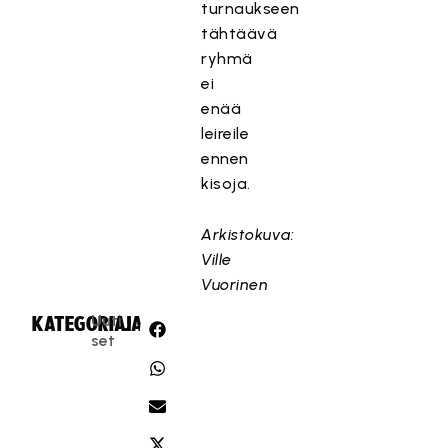
turnaukseen
tähtäävä
ryhmä
ei
enää
leireile
ennen
kisoja.
Arkistokuva:
Ville
Vuorinen
Uuti
KATEGORIA:
JAA:
set