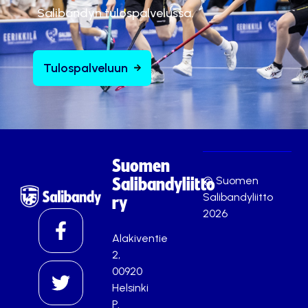
Salibandyn tulospalvelussa.
Tulospalveluun
Suomen
© Suomen
Salibandyliitto
Salibandyliitto
ry
2026
Alakiventie
2,
00920
Helsinki
P.