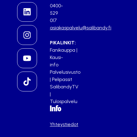
0400-
529
017
asiakaspalvelu@salibandy.fi
PIKALINKIT:
Fanikauppa
|
Kausi-
info
Palvelusivusto
|
Pelipassit
SalibandyTV
|
Tulospalvelu
Info
Yhteystiedot