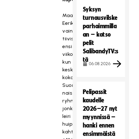
Syksyn
Maajoukkuehulinat
turnausvilske
Eerikkilässä
parhaimmilla
vain
an – katso
tiivistyvät
pelit
ensi
SalibandyTV:s
viikolla,
tä
kun
06.08.2026
keskiviikkona
kokoontuu
Suomen
Pelipassit
naisten
kaudelle
ryhmä,
2026–27 nyt
jonka
leiri
myynnissä –
huipentuu
hanki ennen
kahteen
ensimmäistä