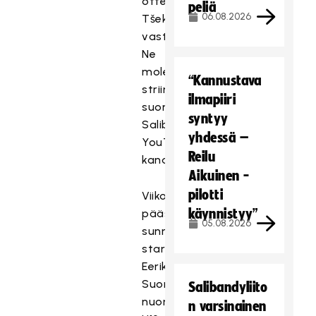
otteluun
peliä
06.08.2026
Tšekkiä
vastaan.
Ne
molemmat
“Kannustava
striimataan
ilmapiiri
suorina
syntyy
Salibandyliiton
yhdessä –
YouTube-
Reilu
kanavalla.
Aikuinen -
pilotti
Viikon
käynnistyy”
päästä
05.08.2026
sunnuntaina
starttaa
Eerikkilässä
Suomen
Salibandyliito
nuoremman
n varsinainen