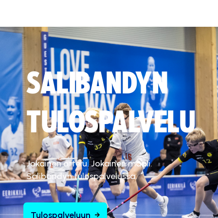
SALIBANDYN
TULOSPALVELU
Jokainen ottelu. Jokainen maali.
Salibandyn tulospalvelussa.
Tulospalveluun