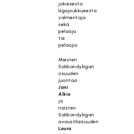
jokaisesta
liigajoukkueesta
valmentaja
sekä
pelaaja
tai
pelaajia.
Miesten
Salibandyliigan
osuuden
juontaa
Jani
Alkio
ja
naisten
Salibandyliigan
avaustilaisuuden
Laura