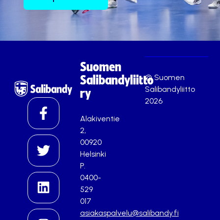
Suomen
© Suomen
Salibandyliitto
Salibandyliitto
ry
2026
Alakiventie
2,
00920
Helsinki
P.
0400-
529
017
asiakaspalvelu@salibandy.fi