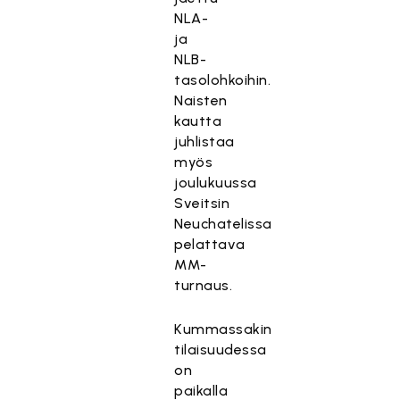
NLA-
ja
NLB-
tasolohkoihin.
Naisten
kautta
juhlistaa
myös
joulukuussa
Sveitsin
Neuchatelissa
pelattava
MM-
turnaus.
Kummassakin
tilaisuudessa
on
paikalla