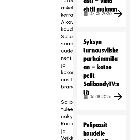
toteuttamaan
asti – vielä
askel
ehtii mukaan
07.08.2026
kerrallaan.
Alkavalla
kaudella
Salibandyliigalle
Syksyn
saadaan
turnausvilske
uudet
nettisivut
parhaimmilla
ja
an – katso
kokonaan
pelit
uusittu
SalibandyTV:s
brändi.
tä
06.08.2026
Salibandyliiga
tulee
näkymään
Ruutu
Pelipassit
ja
kaudelle
VeikkausTV