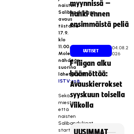
myynnissä –
naisten
Salibandyliigan
hanki ennen
avaus
ensimmäistä peliä
tiistaina
17.9.
klo
11.00.
04.08.2
UUTISET
Molemmat
026
nähdään
F-liigan alku
suorina
häämöttää:
lähetyksinä
ISTV:ssä
.
Avauskierrokset
syyskuun toisella
Sekä
miesten
viikolla
että
naisten
Salibandyliigat
starttaavat
UUSIMMAT