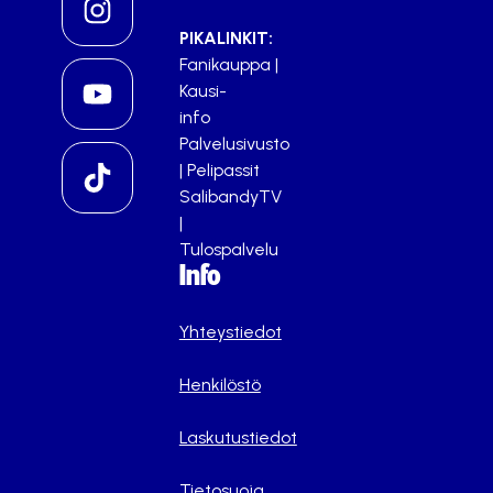
PIKALINKIT:
Fanikauppa
|
Kausi-
info
Palvelusivusto
|
Pelipassit
SalibandyTV
|
Tulospalvelu
Info
Yhteystiedot
Henkilöstö
Laskutustiedot
Tietosuoja