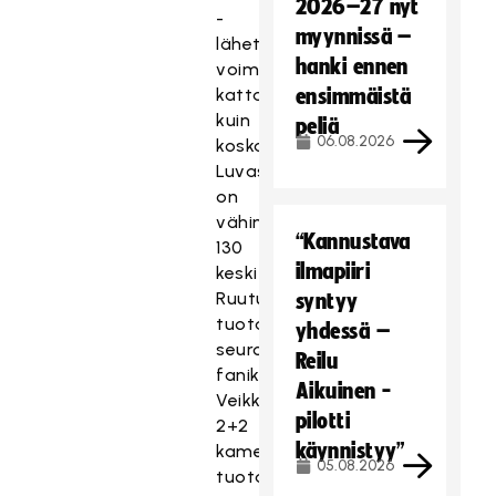
2026–27 nyt
-
myynnissä –
lähetysten
hanki ennen
voimin
kattavammin
ensimmäistä
kuin
peliä
06.08.2026
koskaan.
Luvassa
on
vähintään
“Kannustava
130
ilmapiiri
keskitettyä
Ruutu-
syntyy
tuotantoa,
yhdessä –
seurojen
Reilu
fanikameralähetyksiä,
Aikuinen -
VeikkausTV:n
pilotti
2+2
käynnistyy”
kameran
05.08.2026
tuotannot