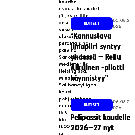
kauden
avaustilaisuudet
järjestetään
05.08.2
ensi
UUTISET
026
viikon
“Kannustava
aluksi
perättäisinä
ilmapiiri syntyy
päivinä
yhdessä – Reilu
Sanomatalon
Mediatorilla
Aikuinen -pilotti
Helsingissä.
käynnistyy”
Miesten
Salibandyliigan
kausi
pohjustetaan
06.08.2
UUTISET
maanantaina
026
16.9.
Pelipassit kaudelle
klo
11.00
2026–27 nyt
ja