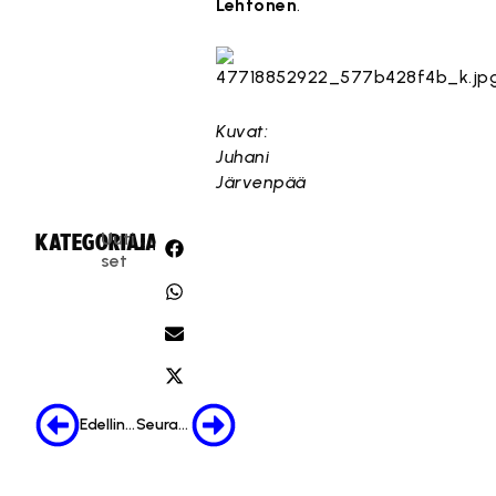
Lehtonen
.
Kuvat:
Juhani
Järvenpää
Uuti
KATEGORIA:
JAA:
set
Edellinen
Seuraava