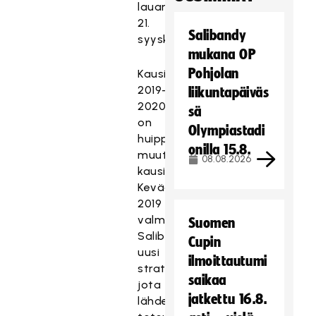
lauantaina
21.
Salibandy
syyskuuta.
mukana OP
Pohjolan
Kausi
2019-
liikuntapäiväs
2020
sä
on
Olympiastadi
huippusalibandyssa
onilla 15.8.
muutosten
08.08.2026
kausi.
Keväällä
2019
valmistui
Suomen
Salibandyliigan
Cupin
uusi
ilmoittautumi
strategia,
saikaa
jota
jatkettu 16.8.
lähdetään