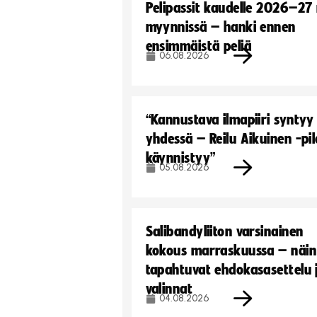
Pelipassit kaudelle 2026–27
myynnissä – hanki ennen
ensimmäistä peliä
06.08.2026
“Kannustava ilmapiiri syntyy
yhdessä – Reilu Aikuinen -pil
käynnistyy”
05.08.2026
Salibandyliiton varsinainen
kokous marraskuussa – näin
tapahtuvat ehdokasasettelu 
valinnat
04.08.2026