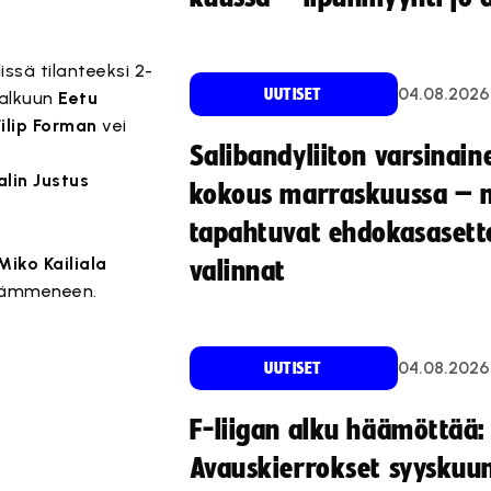
issä tilanteeksi 2-
04.08.2026
UUTISET
 alkuun
Eetu
Filip Forman
vei
Salibandyliiton varsinain
alin Justus
kokous marraskuussa – 
tapahtuvat ehdokasasette
Miko Kailiala
valinnat
ämmeneen.
04.08.2026
UUTISET
F-liigan alku häämöttää:
Avauskierrokset syyskuu