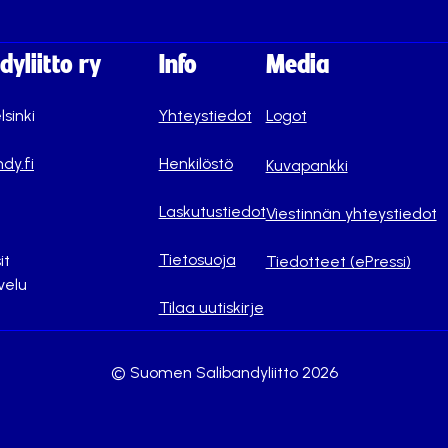
yliitto ry
Info
Media
lsinki
Yhteystiedot
Logot
dy.fi
Henkilöstö
Kuvapankki
Laskutustiedot
Viestinnän yhteystiedot
Tietosuoja
it
Tiedotteet (ePressi)
velu
Tilaa uutiskirje
© Suomen Salibandyliitto 2026