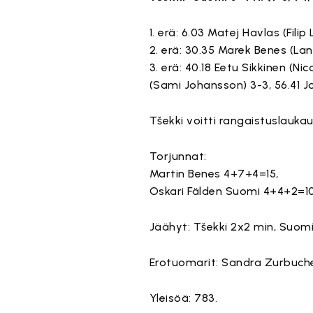
1. erä: 6.03 Matej Havlas (Filip 
2. erä: 30.35 Marek Benes (Lang
3. erä: 40.18 Eetu Sikkinen (Ni
(Sami Johansson) 3-3, 56.41 Jo
Tšekki voitti rangaistuslaukau
Torjunnat:
Martin Benes 4+7+4=15,
Oskari Fälden Suomi 4+4+2=10
Jäähyt: Tšekki 2x2 min, Suomi
Erotuomarit: Sandra Zurbuchen
Yleisöä: 783.