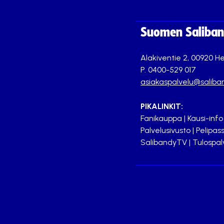
Suomen Saliband
Alakiventie 2, 00920 He
P. 0400-529 017
asiakaspalvelu@saliban
PIKALINKIT:
Fanikauppa
|
Kausi-info
Palvelusivusto
|
Pelipass
SalibandyTV
|
Tulospal