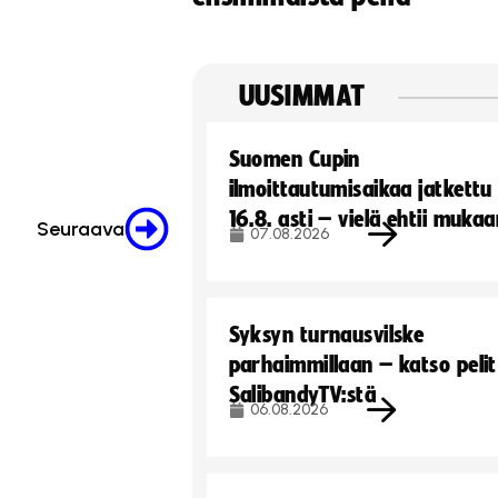
UUSIMMAT
Suomen Cupin
ilmoittautumisaikaa jatkettu
16.8. asti – vielä ehtii muka
Seuraava
07.08.2026
Syksyn turnausvilske
parhaimmillaan – katso pelit
SalibandyTV:stä
06.08.2026