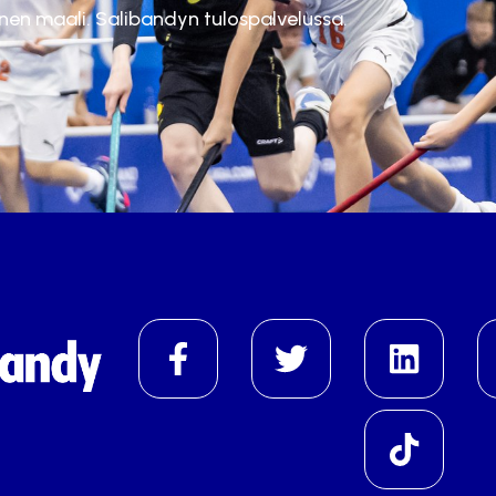
inen maali. Salibandyn tulospalvelussa.