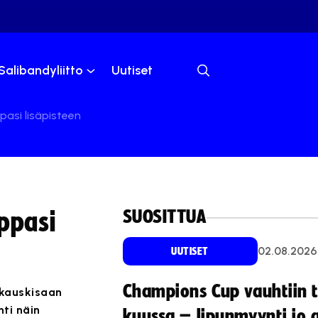
Salibandyliitto
Uutiset
pasi lisäpisteen
SUOSITTUA
ppasi
02.08.2026
UUTISET
Champions Cup vauhtiin 
ukauskisaan
hti näin
kuussa – lipunmyynti jo 