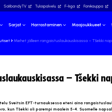
SalibandyTV
Tulospalvelu
F-liiga
Fanikauppa
Sarjat
Harrastaminen
Maajoukkueet
utiset
Miehet jälleen rangaistuslaukauskisassa – Tšekki nap
tuslaukauskisassa – Tšekki na
elu Sveitsin EFT-turnauksessa eteni aina rangaistusla
oro, kun Tšekki oli parempi maalein 5-4. Suomelle napsa