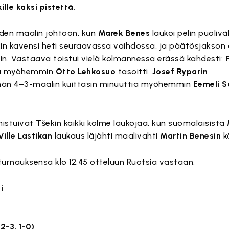
lle kaksi pistettä.
ahden maalin johtoon, kun
Marek Benes
laukoi pelin puoliväl
in kavensi heti seuraavassa vaihdossa, ja päätösjakson
n. Vastaava toistui vielä kolmannessa erässä kahdesti:
tia myöhemmin
Otto Lehkosuo
tasoitti.
Josef Ryparin
män 4–3-maalin kuittasin minuuttia myöhemmin
Eemeli S
stuivat Tšekin kaikki kolme laukojaa, kun suomalaisista
Ville Lastikan
laukaus läjähti maalivahti
Martin Benesin
k
rnauksensa klo 12.45 otteluun Ruotsia vastaan.
i
 2-3, 1-0)