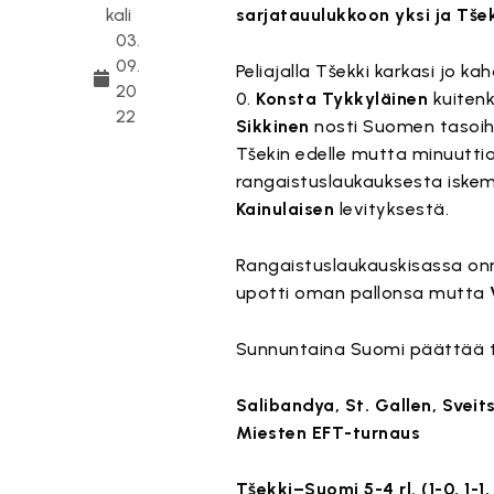
kali
sarjatauulukkoon yksi ja Tšeki
03.
09.
Peliajalla Tšekki karkasi jo k
20
0.
Konsta Tykkyläinen
kuitenk
22
Sikkinen
nosti Suomen tasoihi
Tšekin edelle mutta minuut
rangaistuslaukauksesta iske
Kainulaisen
levityksestä.
Rangaistuslaukauskisassa onni
upotti oman pallonsa mutta
Sunnuntaina Suomi päättää tu
Salibandya, St. Gallen, Sveits
Miesten EFT-turnaus
Tšekki–Suomi 5-4 rl. (1-0, 1-1,