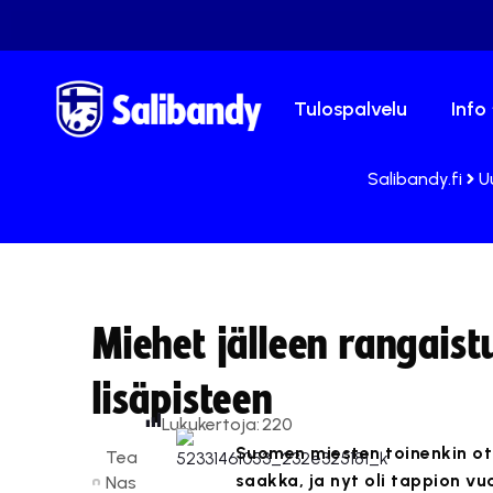
Tulospalvelu
Info
Salibandy.fi
U
Miehet jälleen rangais
lisäpisteen
Lukukertoja:
220
Suomen miesten toinenkin ott
Tea
saakka, ja nyt oli tappion vu
Nas