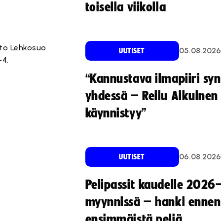
toisella viikolla
Otto Lehkosuo
05.08.2026
UUTISET
-4.
“Kannustava ilmapiiri sy
yhdessä – Reilu Aikuinen 
käynnistyy”
06.08.2026
UUTISET
Pelipassit kaudelle 2026
myynnissä – hanki ennen
ensimmäistä peliä