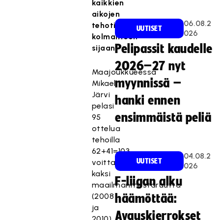
kaikkien
aikojen
06.08.2
tehotilaston
UUTISET
026
kolmanteen
Pelipassit kaudelle
sijaan.
2026–27 nyt
Maajoukkueessa
myynnissä –
Mikael
Järvi
hanki ennen
pelasi
ensimmäistä peliä
95
ottelua
tehoilla
62+41=103
04.08.2
UUTISET
voittaen
026
kaksi
F-liigan alku
maailmanmestaruutta
(2008
häämöttää:
ja
Avauskierrokset
2010),