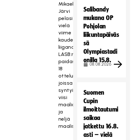
Mikael
Salibandy
Järvi
mukana OP
pelasi
vielä
Pohjolan
viime
liikuntapäiväs
kaudella
sä
liiganousija
Olympiastadi
LASB:n
onilla 15.8.
paidassa
08.08.2026
18
ottelua,
joissa
syntyi
Suomen
viisi
Cupin
maalia
ilmoittautumi
ja
saikaa
neljä
jatkettu 16.8.
maalisyöttöä.
asti – vielä