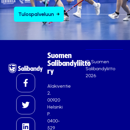
Tulospalveluun
Suomen
© Suomen
Salibandyliitto
Salibandyliitto
ry
2026
Alakiventie
2,
00920
Helsinki
P.
0400-
529