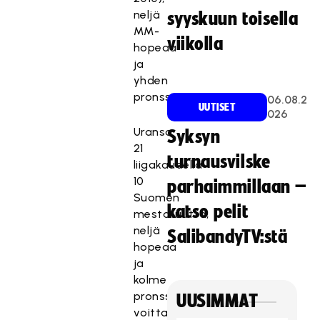
neljä
syyskuun toisella
MM-
viikolla
hopeaa
ja
yhden
pronssin.
06.08.2
UUTISET
026
Uransa
Syksyn
21
turnausvilske
liigakaudella
10
parhaimmillaan –
Suomen
katso pelit
mestaruutta,
neljä
SalibandyTV:stä
hopeaa
ja
kolme
pronssia
UUSIMMAT
voittanut