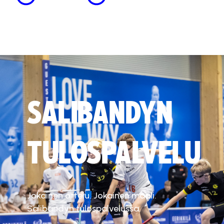
SALIBANDYN
TULOSPALVELU
Jokainen ottelu. Jokainen maali.
Salibandyn tulospalvelussa.