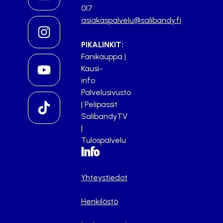
017
asiakaspalvelu@salibandy.fi
PIKALINKIT:
Fanikauppa
|
Kausi-
info
Palvelusivusto
|
Pelipassit
SalibandyTV
|
Tulospalvelu
Info
Yhteystiedot
Henkilöstö