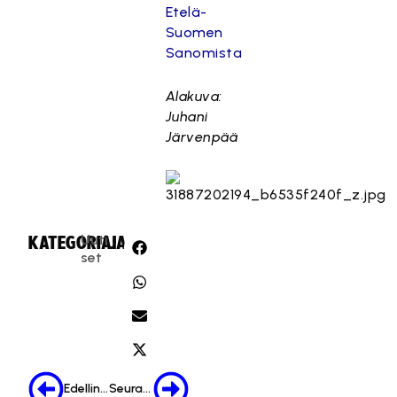
Etelä-
Suomen
Sanomista
Alakuva:
Juhani
Järvenpää
Uuti
KATEGORIA:
JAA:
set
Edellinen
Seuraava