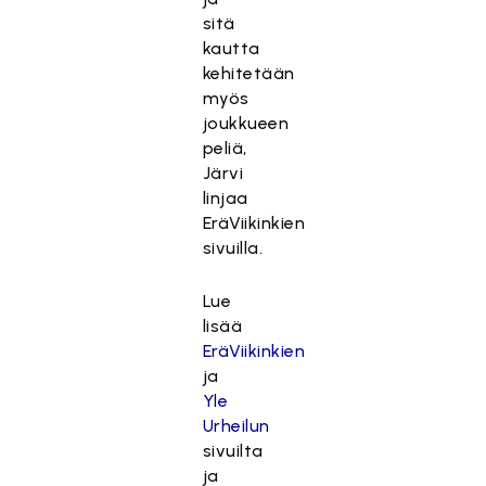
sitä
kautta
kehitetään
myös
joukkueen
peliä,
Järvi
linjaa
EräViikinkien
sivuilla.
Lue
lisää
EräViikinkien
ja
Yle
Urheilun
sivuilta
ja