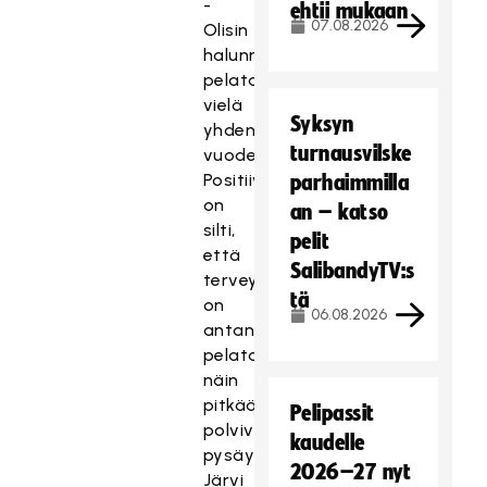
-
ehtii mukaan
07.08.2026
Olisin
halunnut
pelata
vielä
Syksyn
yhden
turnausvilske
vuoden.
Positiivista
parhaimmilla
on
an – katso
silti,
pelit
että
SalibandyTV:s
terveys
tä
on
06.08.2026
antanut
pelata
näin
pitkään,
Pelipassit
polvivammojen
kaudelle
pysäyttämä
2026–27 nyt
Järvi