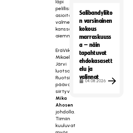
läpi
pelillisiä
Salibandyliito
asioita
n varsinainen
valmennuksen
kokous
kanssa
aiemmin.
marraskuuss
a – näin
EräViikinkejä
tapahtuvat
Mikael
ehdokasasett
Järvi
elu ja
luotsaa
valinnat
Ruotsista
04.08.2026
päävalmentajaksi
siirtyvän
Mika
Ahosen
johdolla.
Tiimiin
kuuluvat
myös