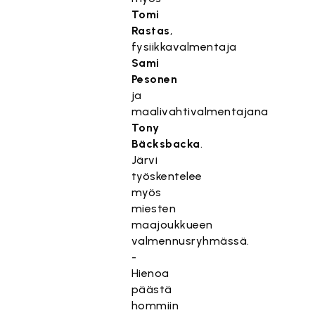
Tomi
Rastas
,
fysiikkavalmentaja
Sami
Pesonen
ja
maalivahtivalmentajana
Tony
Bäcksbacka
.
Järvi
työskentelee
myös
miesten
maajoukkueen
valmennusryhmässä.
-
Hienoa
päästä
hommiin