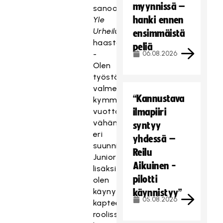
myynnissä –
sanoo
hanki ennen
Yle
Urheilun
ensimmäistä
haastattelussa.
peliä
-
06.08.2026
Olen
työstänyt
valmennusprojektia
“Kannustava
kymmenen
vuotta
ilmapiiri
vähän
syntyy
eri
yhdessä –
suunnilta.
Reilu
Juniorivalmennuksen
Aikuinen -
lisäksi
pilotti
olen
käynyt
käynnistyy”
05.08.2026
kapteenin
roolissa