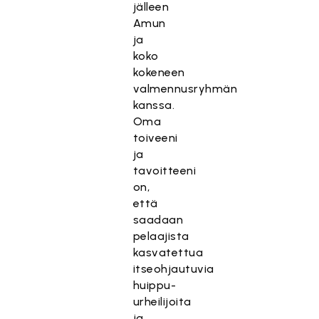
jälleen
Amun
ja
koko
kokeneen
valmennusryhmän
kanssa.
Oma
toiveeni
ja
tavoitteeni
on,
että
saadaan
pelaajista
kasvatettua
itseohjautuvia
huippu-
urheilijoita
ja