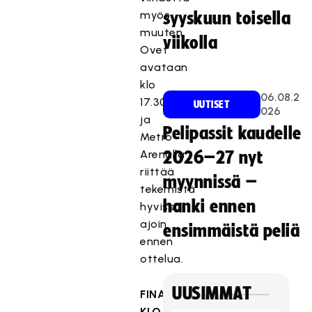
myös
syyskuun toisella
muuten.
viikolla
Ovet
avataan
klo
06.08.2
17.30,
UUTISET
026
ja
Pelipassit kaudelle
Metro
Arenalla
2026–27 nyt
riittää
myynnissä –
tekemistä
hanki ennen
hyvissä
ajoin
ensimmäistä peliä
ennen
ottelua.
UUSIMMAT
FINAALIOHJELMA
KLO