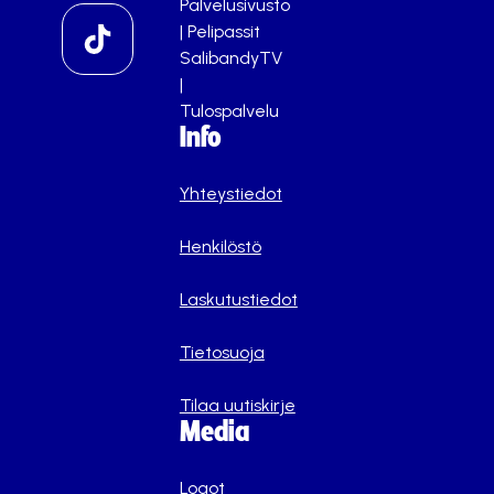
Palvelusivusto
|
Pelipassit
SalibandyTV
|
Tulospalvelu
Info
Yhteystiedot
Henkilöstö
Laskutustiedot
Tietosuoja
Tilaa uutiskirje
Media
Logot