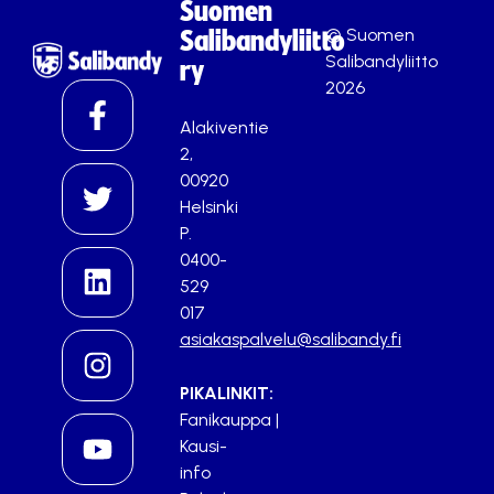
Suomen
© Suomen
Salibandyliitto
Salibandyliitto
ry
2026
Alakiventie
2,
00920
Helsinki
P.
0400-
529
017
asiakaspalvelu@salibandy.fi
PIKALINKIT:
Fanikauppa
|
Kausi-
info