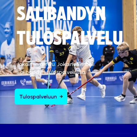
SALIBANDYN
TULOSPALVELU
Jokainen ottelu. Jokainen maali.
Salibandyn tulospalvelussa.
Tulospalveluun