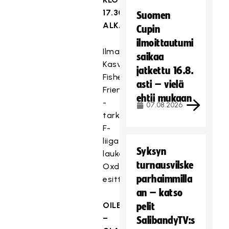
17.30
Suomen
ALKAEN:
Cupin
ilmoittautumi
Ilmapallotaikuri
saikaa
Kasvomaalaus
jatkettu 16.8.
Fisherman`s
asti – vielä
Friend
ehtii mukaan
-
07.08.2026
tarkkuuslaukaus
F-
liiga-
Syksyn
laukaisupiste
turnausvilske
Oxdog-
parhaimmilla
esittelypiste
an – katso
OILERS
pelit
–
SalibandyTV:s