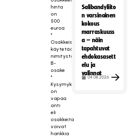
Salibandyliito
hinta
on
n varsinainen
500
kokous
euroa
marraskuuss
*
a – näin
Osakkeista
tapahtuvat
käytetään
nimitystä
ehdokasasett
B-
elu ja
osake
valinnat
*
04.08.2026
Kysymyksessä
on
vapaa
anti
eli
osakkeita
voivat
hankkia