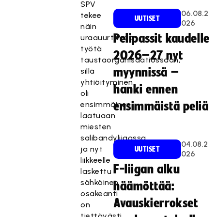
SPV
06.08.2
tekee
UUTISET
026
näin
Pelipassit kaudelle
uraauurtavaa
työtä
2026–27 nyt
taustaorganisaatiossaan,
myynnissä –
sillä
yhtiöityminen
hanki ennen
oli
ensimmäinen
ensimmäistä peliä
laatuaan
miesten
salibandyliigassa,
04.08.2
ja nyt
UUTISET
026
liikkeelle
F-liigan alku
laskettu
sähköinen
häämöttää:
osakeanti
Avauskierrokset
on
tiettävästi