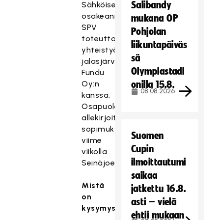
Salibandy
Sähköisen
osakeannin
mukana OP
SPV
Pohjolan
toteuttaa
liikuntapäiväs
yhteistyössä
sä
jalasjärveläisen
Olympiastadi
Fundu
Oy:n
onilla 15.8.
08.08.2026
kanssa.
Osapuolet
allekirjoittivat
sopimuksen
Suomen
viime
Cupin
viikolla
ilmoittautumi
Seinäjoella.
saikaa
Mistä
jatkettu 16.8.
on
asti – vielä
kysymys?
ehtii mukaan