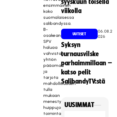
syyskuun toisella
ensimmäinen
viikolla
koko
suomalaisessa
salibandyssa.
B-
06.08.2
UUTISET
osakeannilla
026
SPV
Syksyn
haluaa
turnausvilske
vahvistaa
yhtiön
parhaimmillaan –
pääomaa
katso pelit
ja
tarjota
SalibandyTV:stä
mahdollisuuden
tulla
mukaan
menestyvän
UUSIMMAT
huippujoukkueen
toimintaan.