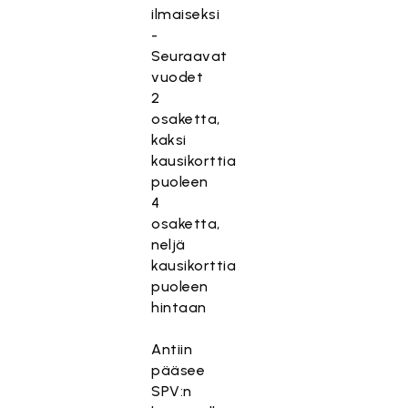
ilmaiseksi
-
Seuraavat
vuodet
2
osaketta,
kaksi
kausikorttia
puoleen
4
osaketta,
neljä
kausikorttia
puoleen
hintaan
Antiin
pääsee
SPV:n