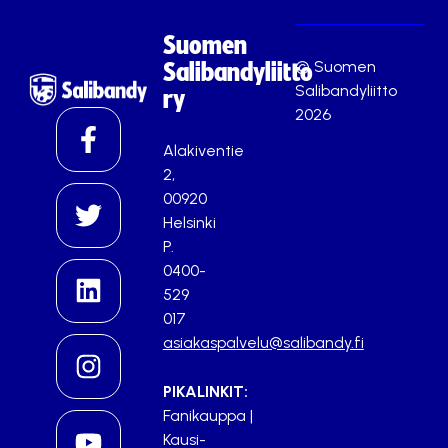
Suomen
© Suomen
Salibandyliitto
Salibandyliitto
ry
2026
Alakiventie
2,
00920
Helsinki
P.
0400-
529
017
asiakaspalvelu@salibandy.fi
PIKALINKIT:
Fanikauppa
|
Kausi-