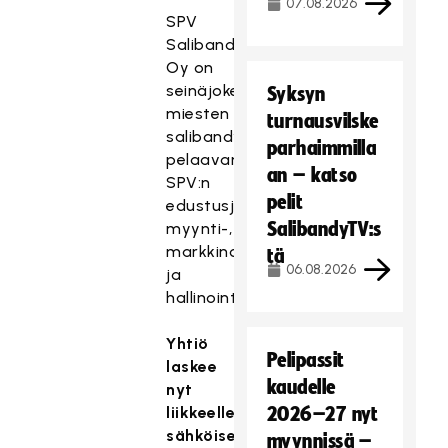
07.08.2026
SPV
Salibandy
Oy on
seinäjokelainen
Syksyn
miesten
turnausvilske
salibandyliigassa
parhaimmilla
pelaavan
an – katso
SPV:n
pelit
edustusjoukkueen
SalibandyTV:s
myynti-,
markkinointi-
tä
06.08.2026
ja
hallinointiyhtiö.
Yhtiö
Pelipassit
laskee
kaudelle
nyt
liikkeelle
2026–27 nyt
sähköisen
myynnissä –