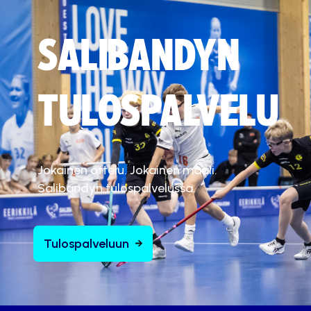
SALIBANDYN
TULOSPALVELU
Jokainen ottelu. Jokainen maali.
Salibandyn tulospalvelussa.
Tulospalveluun