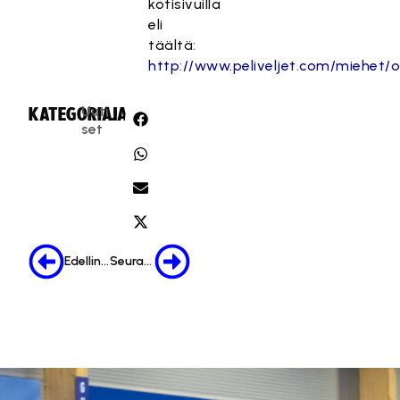
kotisivuilla
eli
täältä:
http://www.peliveljet.com/miehet/
Uuti
KATEGORIA:
JAA:
set
Edellinen
Seuraava