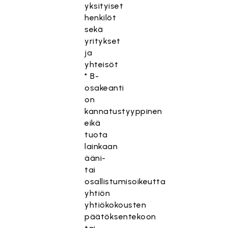
yksityiset
henkilöt
sekä
yritykset
ja
yhteisöt
* B-
osakeanti
on
kannatustyyppinen
eikä
tuota
lainkaan
ääni-
tai
osallistumisoikeutta
yhtiön
yhtiökokousten
päätöksentekoon