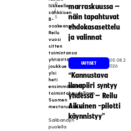
0
marraskuussa –
liikkeelle
1
sähköisen
näin tapahtuvat
5
B-
osakeannin.
ehdokasasettelu
Reilu
ja valinnat
vuosi
sitten
toimintansa
yhtiöittänyt
05.08.2
UUTISET
026
joukkue
ylsi
“Kannustava
heti
ilmapiiri syntyy
ensimmäisellä
toimintakaudellaan
yhdessä – Reilu
Suomen
Aikuinen -pilotti
mestaruuteen.
käynnistyy”
Salibandyn
puolella