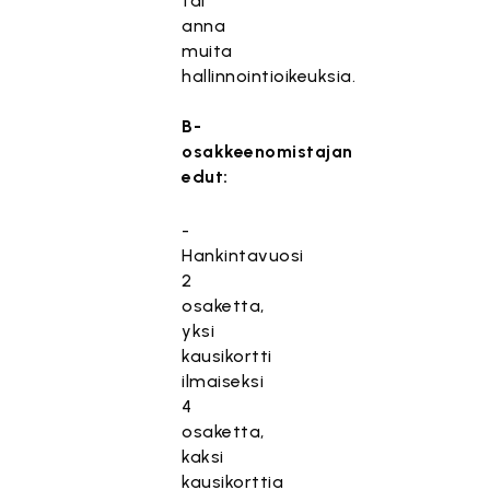
tai
anna
muita
hallinnointioikeuksia.
B-
osakkeenomistajan
edut:
-
Hankintavuosi
2
osaketta,
yksi
kausikortti
ilmaiseksi
4
osaketta,
kaksi
kausikorttia