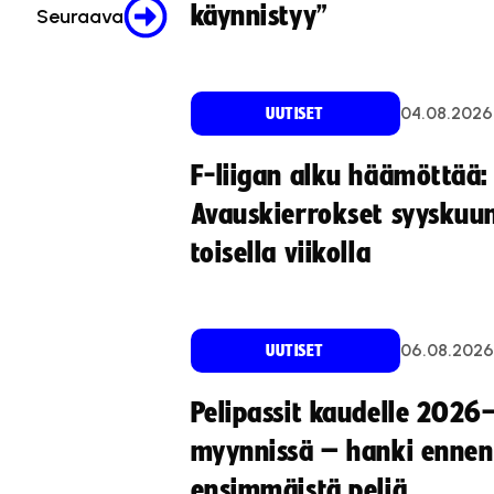
käynnistyy”
Seuraava
04.08.2026
UUTISET
F-liigan alku häämöttää:
Avauskierrokset syyskuu
toisella viikolla
06.08.2026
UUTISET
Pelipassit kaudelle 2026
myynnissä – hanki ennen
ensimmäistä peliä