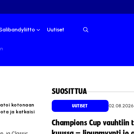
Salibandyliitto
Uutiset
an
SUOSITTUA
kaatoi kotonaan
02.08.2026
UUTISET
ota ja katkaisi
Champions Cup vauhtiin 
kuussa – lipunmyynti jo 
, ja Classic