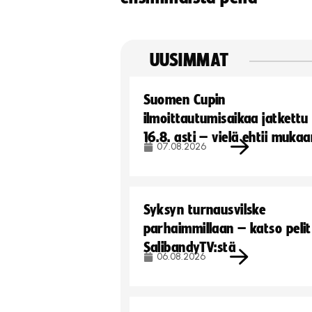
UUSIMMAT
Suomen Cupin
ilmoittautumisaikaa jatkettu
16.8. asti – vielä ehtii muka
07.08.2026
Syksyn turnausvilske
parhaimmillaan – katso pelit
SalibandyTV:stä
06.08.2026