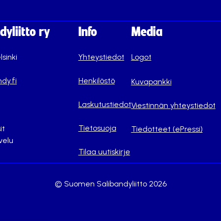
yliitto ry
Info
Media
lsinki
Yhteystiedot
Logot
dy.fi
Henkilöstö
Kuvapankki
Laskutustiedot
Viestinnän yhteystiedot
Tietosuoja
it
Tiedotteet (ePressi)
velu
Tilaa uutiskirje
© Suomen Salibandyliitto 2026