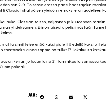
 vieden sen 2-0. Toisessa erässä pääsi haastajakin maal
tti Classic tuhatpäisen yleisön riemuksi eron uudelleen 
joka laukoi Classicin toisen, neljännen ja kuudennen maali
taman yhdeksännen. Erinomaisesta pelisilmästään tunne
 kolme.
ä, mutta sinnittelee enää kaksi pistettä edellä kaksi ot
n toistaiseksi ainoa tappio on tullut 17. lokakuuta kotikau
uraavan kerran jo lauantaina 21. tammikuuta samassa kauka
upin pokaali.
JAA: