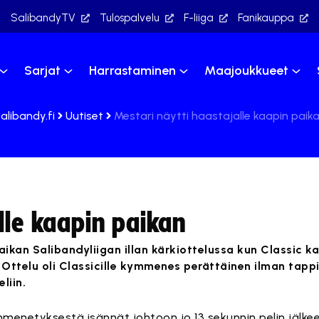
SalibandyTV
Tulospalvelu
F-liiga
Fanikauppa
Sarjat
Harrastaminen
Maajoukkueet
alibandy.fi
Uutiset
Mestari näytti haastajalle kaapin paik
lle kaapin paikan
aikan Salibandyliigan illan kärkiottelussa kun Classic 
 Ottelu oli Classicille kymmenes perättäinen ilman tappi
liin.
menetyksestä isännät johtoon jo 13 sekunnin pelin jälkeen