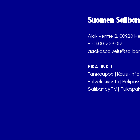
Suomen Saliband
Alakiventie 2, 00920 He
P. 0400-529 017
asiakaspalvelu@saliban
PIKALINKIT:
Fanikauppa
|
Kausi-info
Palvelusivusto
|
Pelipass
SalibandyTV
|
Tulospal