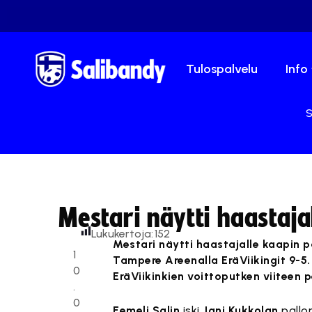
Tulospalvelu
Info
S
Mestari näytti haastaja
Lukukertoja:
152
Mestari näytti haastajalle kaapin p
1
Tampere Areenalla EräViikingit 9-5.
0
EräViikinkien voittoputken viiteen pe
.
0
Eemeli Salin
iski
Jani Kukkolan
pallon