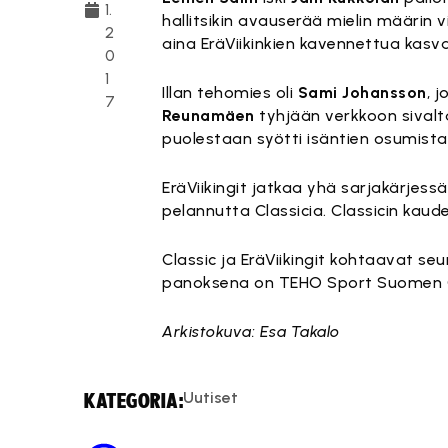
1.
hallitsikin avauserää mielin määrin
2
aina EräViikinkien kavennettua kasva
0
1
Illan tehomies oli
Sami Johansson
, 
7
Reunamäen
tyhjään verkkoon sival
puolestaan syötti isäntien osumista
EräViikingit jatkaa yhä sarjakärjess
pelannutta Classicia. Classicin kaude
Classic ja EräViikingit kohtaavat se
panoksena on TEHO Sport Suomen C
Arkistokuva: Esa Takalo
Uutiset
KATEGORIA: