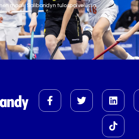
inen maali. Salibandyn tulospalvelussa.