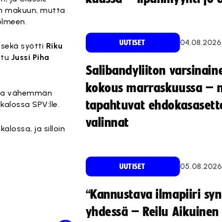
ien makuun, mutta
kolmeen.
04.08.2026
UUTISET
n sekä syötti
Riku
ttu
Jussi Piha
Salibandyliiton varsinain
kokous marraskuussa – 
telua vähemmän
tapahtuvat ehdokasasette
kalossa SPV:lle.
valinnat
lossa, ja silloin
05.08.2026
UUTISET
“Kannustava ilmapiiri sy
yhdessä – Reilu Aikuinen 