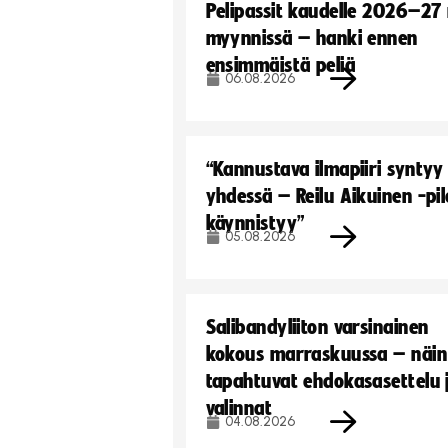
Pelipassit kaudelle 2026–27
myynnissä – hanki ennen
ensimmäistä peliä
06.08.2026
“Kannustava ilmapiiri syntyy
yhdessä – Reilu Aikuinen -pil
käynnistyy”
05.08.2026
Salibandyliiton varsinainen
kokous marraskuussa – näin
tapahtuvat ehdokasasettelu 
valinnat
04.08.2026