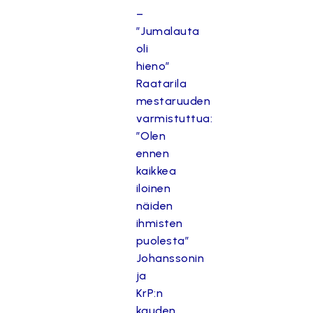
–
”Jumalauta
oli
hieno”
Raatarila
mestaruuden
varmistuttua:
”Olen
ennen
kaikkea
iloinen
näiden
ihmisten
puolesta”
Johanssonin
ja
KrP:n
kauden