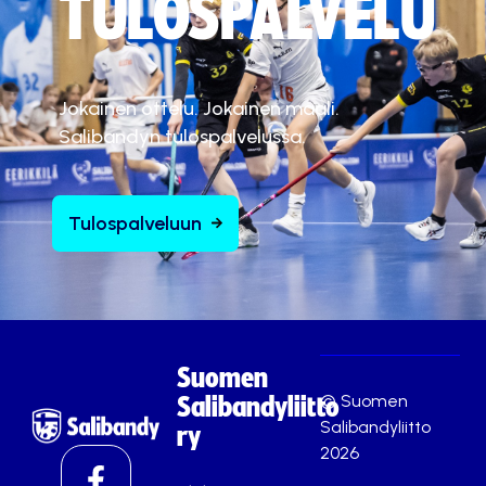
TULOSPALVELU
Jokainen ottelu. Jokainen maali.
Salibandyn tulospalvelussa.
Tulospalveluun
Suomen
© Suomen
Salibandyliitto
Salibandyliitto
ry
2026