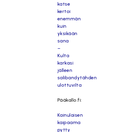
katse
kertoi
enemmän
kuin
yksikään
sana
–
Kulta
karkasi
jälleen
salibandytähden
ulottuvilta
Pääkallo.fi:
Kainulaisen
kaipaama
pytty