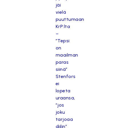
jäi
vielä
puuttumaan
KrP:lta
–
”Tepsi
on
maailman
paras
siinä”
Stenfors
ei
lopeta
uraansa,
”jos
joku
tarjoaa
diilin”