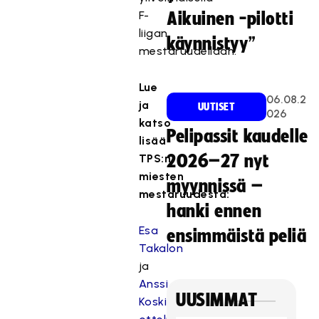
F-
Aikuinen -pilotti
liigan
käynnistyy”
mestaruudellaan.
Lue
06.08.2
ja
UUTISET
026
katso
Pelipassit kaudelle
lisää
TPS:n
2026–27 nyt
miesten
myynnissä –
mestaruudesta:
hanki ennen
Esa
ensimmäistä peliä
Takalon
ja
Anssi
UUSIMMAT
Koskisen