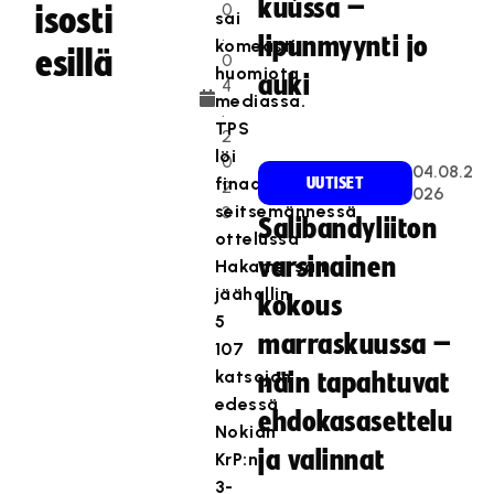
kuussa –
0
isosti
sai
.
lipunmyynti jo
komeasti
esillä
0
huomiota
auki
4
mediassa.
.
TPS
2
löi
0
04.08.2
finaalisarjan
UUTISET
2
026
seitsemännessä
3
Salibandyliiton
ottelussa
varsinainen
Hakametsän
jäähallin
kokous
5
marraskuussa –
107
katsojan
näin tapahtuvat
edessä
ehdokasasettelu
Nokian
ja valinnat
KrP:n
3-