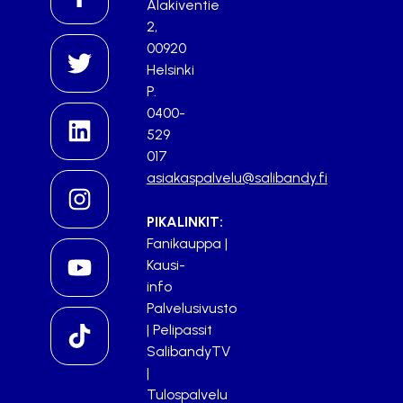
Alakiventie
2,
00920
Helsinki
P.
0400-
529
017
asiakaspalvelu@salibandy.fi
PIKALINKIT:
Fanikauppa
|
Kausi-
info
Palvelusivusto
|
Pelipassit
SalibandyTV
|
Tulospalvelu