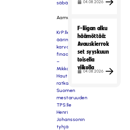
04.08.2026
säbää"
Aamulehti:
F-liigan alku
KrP:lle
häämöttää:
äärimmäisen
Avauskierrok
karvas
set syyskuun
finaalitappio
toisella
–
viikolla
Mikko
04.08.2026
Hautaniemi
ratkaisi
Suomen
mestaruuden
TPS:lle
Henri
Johanssonin
tyhjä