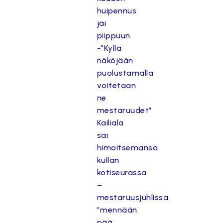
huipennus
jäi
piippuun
-”Kyllä
näköjään
puolustamalla
voitetaan
ne
mestaruudet”
Kailiala
sai
himoitsemansa
kullan
kotiseurassa
–
mestaruusjuhlissa
”mennään
pää