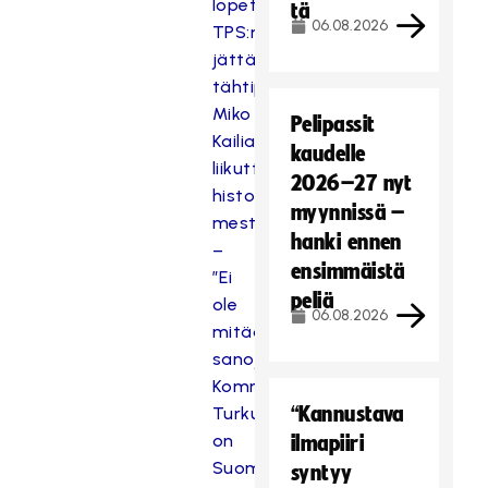
lopetus”
tä
06.08.2026
TPS:n
jättävä
tähtipelaaja
Miko
Pelipassit
Kailiala
kaudelle
liikuttui
2026–27 nyt
historiallisesta
myynnissä –
mestaruudesta
hanki ennen
–
ensimmäistä
”Ei
peliä
ole
06.08.2026
mitään
sanoja”
Kommentti:
“Kannustava
Turku
on
ilmapiiri
Suomen
syntyy