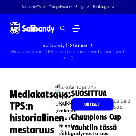
SalibandyTV
Tulospalvelu
F-liiga
Fanikauppa
Salibandy.fi
Uutiset
Mediakatsaus: TPS:n historiallinen mestaruus isosti
esillä
Lukukertoja:
275
Mediakatsaus:
SUOSITTUA
TPS:n
Te
02.08.2
kaikkien
TPS:n
a
UUTISET
026
Na
aikojen
historiallinen
Champions Cup
sk
ensimmäinen
ali
miesten
vauhtiin tässä
mestaruus
3
salibandymestaruus