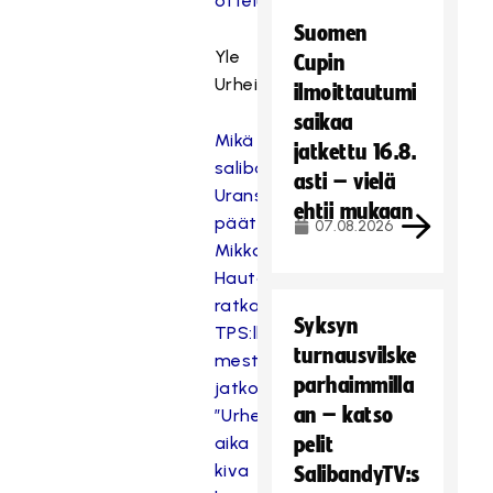
ottelukuvat
Suomen
Yle
Cupin
Urheilu:
ilmoittautumi
saikaa
Mikä
jatkettu 16.8.
salibandytrilleri!
asti – vielä
Uransa
ehtii mukaan
päättävä
07.08.2026
Mikko
Hautaniemi
ratkaisi
Syksyn
TPS:lle
turnausvilske
mestaruuden
parhaimmilla
jatkoerässä:
an – katso
”Urheiluromantikkona
aika
pelit
kiva
SalibandyTV:s