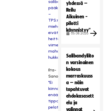
salibandyn
yhdessä –
pääkaupunki
Reilu
–
Aikuinen -
TPS:n
pilotti
miehet
käynnistyy”
eivät
05.08.2026
heittäneet
viimeistä
mahdollisuuttaan
Salibandyliito
hukkaan
n varsinainen
kokous
Ilta-
marraskuuss
Sanomat:
a – näin
"Ei
kiinnosta
tapahtuvat
enää
ehdokasasett
tippaakaan
elu ja
pelata
valinnat