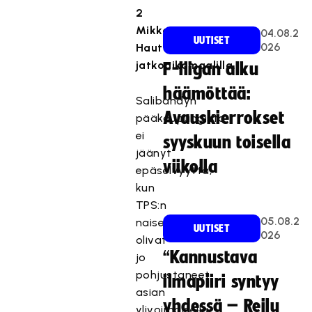
2
Mikko
04.08.2
UUTISET
026
Hautaniemen
jatkoaikamaalilla.
F-liigan alku
häämöttää:
Salibandyn
Avauskierrokset
pääkaupungista
ei
syyskuun toisella
jäänyt
viikolla
epäselvyyttä,
kun
TPS:n
05.08.2
naiset
UUTISET
026
olivat
“Kannustava
jo
pohjustaneet
ilmapiiri syntyy
asian
yhdessä – Reilu
ylivoimaisella