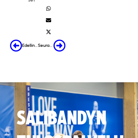
Edellinen
Seuraava
SALIBANDYN