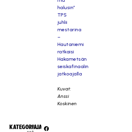
mä
halusin”
TPS
juhlii
mestarina
–
Hautaniemi
ratkaisi
Hakametsän
seiskafinaalin
jatkoajalla
Kuvat:
Anssi
Koskinen
Uuti
KATEGORIA:
JAA:
set