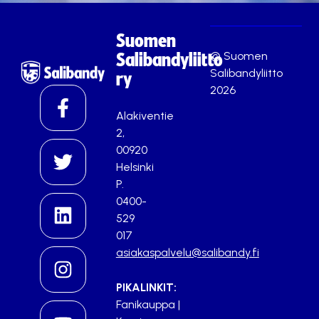
Suomen
© Suomen
Salibandyliitto
Salibandyliitto
ry
2026
Alakiventie
2,
00920
Helsinki
P.
0400-
529
017
asiakaspalvelu@salibandy.fi
PIKALINKIT:
Fanikauppa
|