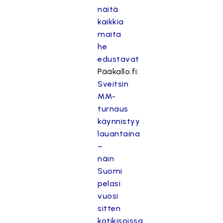
näitä
kaikkia
maita
he
edustavat
Pääkallo.fi:
Sveitsin
MM-
turnaus
käynnistyy
lauantaina
–
näin
Suomi
pelasi
vuosi
sitten
kotikisoissa