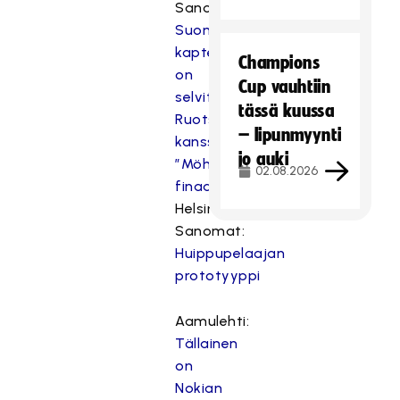
Sanomat:
Suomen
kapteenilla
Champions
on
Cup vauhtiin
selvitettävää
tässä kuussa
Ruotsin
– lipunmyynti
kanssa:
jo auki
”Möhlimme
02.08.2026
finaalin”
Helsingin
Sanomat:
Huippupelaajan
prototyyppi
Aamulehti:
Tällainen
on
Nokian