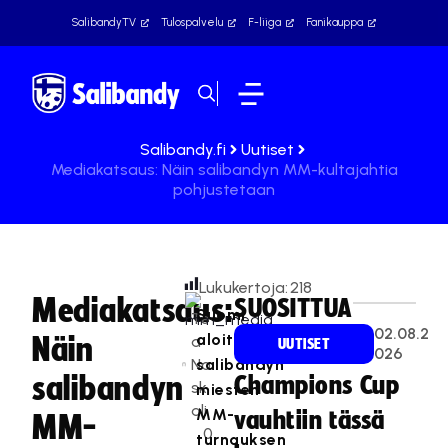
SalibandyTV
Tulospalvelu
F-liiga
Fanikauppa
Salibandy.fi
Uutiset
Mediakatsaus: Näin salibandyn MM-kultajahtia
pohjustetaan
Lukukertoja:
218
Mediakatsaus:
SUOSITTUA
Suomi
Te
02.08.2
aloittaa
Näin
a
UUTISET
026
Na
salibandyn
salibandyn
Champions Cup
sk
miesten
ali
MM-
vauhtiin tässä
MM-
0
turnauksen