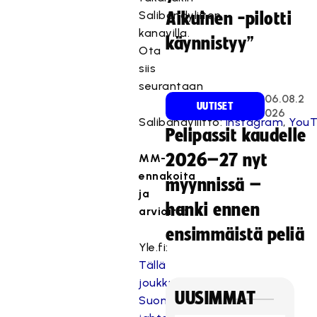
Salibandyliiton
Aikuinen -pilotti
kanavilla.
käynnistyy”
Ota
siis
seurantaan
06.08.2
UUTISET
026
Salibandyliitto:
Instagram
,
You
Pelipassit kaudelle
2026–27 nyt
MM-
ennakoita
myynnissä –
ja
hanki ennen
arvioita:
ensimmäistä peliä
Yle.fi:
Tällä
joukkueella
UUSIMMAT
Suomi