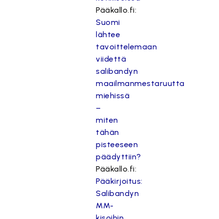
Pääkallo.fi:
Suomi
lähtee
tavoittelemaan
viidettä
salibandyn
maailmanmestaruutta
miehissä
–
miten
tähän
pisteeseen
päädyttiin?
Pääkallo.fi:
Pääkirjoitus:
Salibandyn
MM-
kisoihin