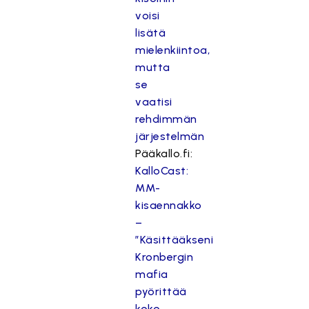
voisi
lisätä
mielenkiintoa,
mutta
se
vaatisi
rehdimmän
järjestelmän
Pääkallo.fi:
KalloCast:
MM-
kisaennakko
–
”Käsittääkseni
Kronbergin
mafia
pyörittää
koko