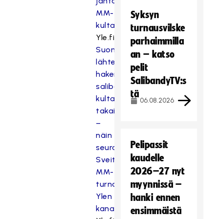
jahtaa
MM-
Syksyn
kultaa
turnausvilske
Yle.fi:
parhaimmilla
Suomi
an – katso
lähtee
pelit
hakemaan
SalibandyTV:s
salibandyn
tä
kultapokaalia
06.08.2026
takaisin
–
näin
Pelipassit
seuraat
kaudelle
Sveitsin
2026–27 nyt
MM-
myynnissä –
turnausta
Ylen
hanki ennen
kanavilla
ensimmäistä