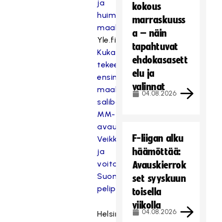
ja
kokous
huima
marraskuuss
maalivire
a – näin
Yle.fi:
tapahtuvat
Kuka
ehdokasasett
tekee
elu ja
ensimmäisen
valinnat
maalin
04.08.2026
salibandymiesten
MM-
avauksessa?
F-liigan alku
Veikkaa
häämöttää:
ja
voita
Avauskierrok
Suomen
set syyskuun
pelipaita
toisella
viikolla
04.08.2026
Helsingin