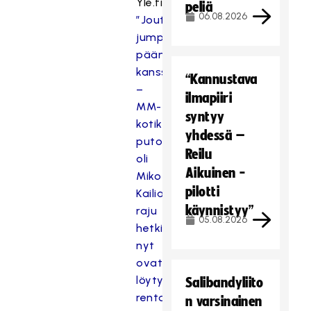
Yle.fi:
peliä
06.08.2026
”Joutui
jumppaamaan
päänupin
kanssa”
“Kannustava
–
ilmapiiri
MM-
syntyy
kotikisoista
yhdessä –
putoaminen
Reilu
oli
Aikuinen -
Miko
pilotti
Kailialalle
käynnistyy”
raju
05.08.2026
hetki,
nyt
ovat
löytyneet
Salibandyliito
rentous
n varsinainen