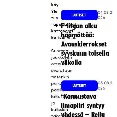
käy.
Yle
04.08.2
UUTISET
026
tuo
tapahtumat
F-liigan alku
kattavasti
häämöttää:
kotisohville.
Avauskierrokset
Suomen
syyskuun toisella
joukkueen
viikolla
otteita
seurataan
tietenkin
05.08.2
paikan
UUTISET
026
päällä
“Kannustava
lähietäisyydeltä
ja
ilmapiiri syntyy
kulissien
yhdessä – Reilu
takanakin