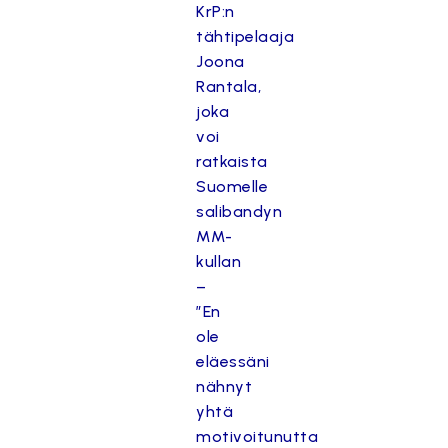
KrP:n
tähtipelaaja
Joona
Rantala,
joka
voi
ratkaista
Suomelle
salibandyn
MM-
kullan
–
”En
ole
eläessäni
nähnyt
yhtä
motivoitunutta