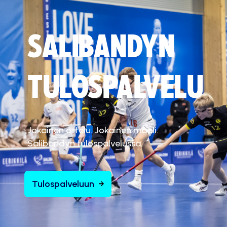
SALIBANDYN
TULOSPALVELU
Jokainen ottelu. Jokainen maali.
Salibandyn tulospalvelussa.
Tulospalveluun