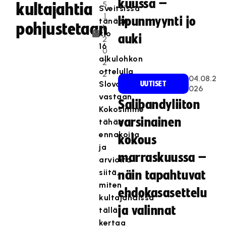
kuussa –
5
kultajahtia
Sveitsissä
.1
lipunmyynti jo
tänään
pohjustetaan
1.
klo
auki
2
16
0
alkulohkon
2
ottelulla
2
04.08.2
Slovakiaa
UUTISET
026
vastaan.
Salibandyliiton
Kokosimme
varsinainen
tähän
ennakoita
kokous
ja
marraskuussa –
arvioita
siitä,
näin tapahtuvat
miten
ehdokasasettelu
kultajahdissa
ja valinnat
tällä
kertaa