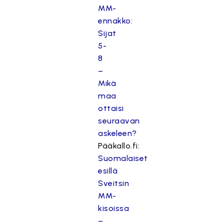
MM-
ennakko:
Sijat
5-
8
–
Mikä
maa
ottaisi
seuraavan
askeleen?
Pääkallo.fi:
Suomalaiset
esillä
Sveitsin
MM-
kisoissa
–