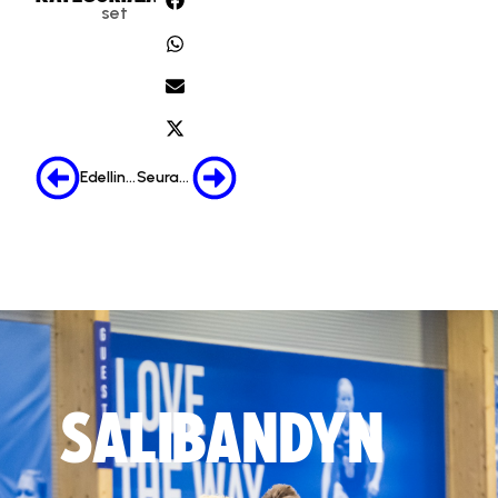
set
Edellinen
Seuraava
SALIBANDYN