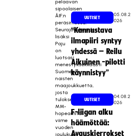
pelaavan
sipoolaisen
05.08.2
ÅIF:n
UUTISET
026
peräsimessä.
“Kannustava
Seurajoukkueiden
lisäksi
ilmapiiri syntyy
Paju
yhdessä – Reilu
on
luotsasi
Aikuinen -pilotti
menestyksekkäästi
Suomen
käynnistyy”
naisten
maajoukkuetta,
josta
04.08.2
tuloksena
UUTISET
026
MM-
F-liigan alku
hopeamitali
viime
häämöttää:
vuoden
Avauskierrokset
joulukuun