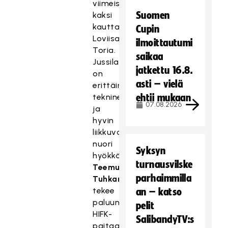
viimeiset
Suomen
kaksi
kautta
Cupin
Loviisan
ilmoittautumi
Toria.
saikaa
Jussila
jatkettu 16.8.
on
asti – vielä
erittäin
tekninen
ehtii mukaan
07.08.2026
ja
hyvin
liikkuva
nuori
Syksyn
hyökkääjälupaus.
turnausvilske
Teemu
parhaimmilla
Tuhkanen
tekee
an – katso
paluun
pelit
HIFK-
SalibandyTV:s
paitaan