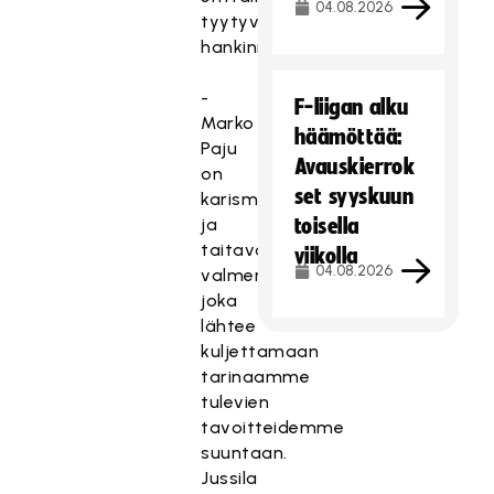
04.08.2026
tyytyväinen
hankinnoista.
-
F-liigan alku
Marko
häämöttää:
Paju
Avauskierrok
on
set syyskuun
karismaattinen
ja
toisella
taitava
viikolla
04.08.2026
valmentaja,
joka
lähtee
kuljettamaan
tarinaamme
tulevien
tavoitteidemme
suuntaan.
Jussila