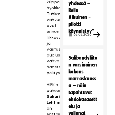
kilpipaitojen
yhdessä –
hyökkäykseen.
Reilu
Tuhkasen
Aikuinen -
vahvuuksia
pilotti
ovat
käynnistyy”
erinomainen
05.08.2026
liikkuvuus
ja
vastustajan
puolustajia
Salibandyliito
vahvasti
n varsinainen
haastava
kokous
pelityyli.
marraskuuss
HIFK:n
a – näin
puheenjohtaja
tapahtuvat
Sakari
ehdokasasett
Lehtimäki
elu ja
on
valinnat
erittäin