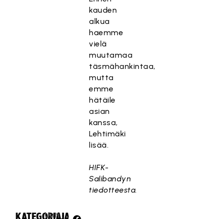
kauden
alkua
haemme
vielä
muutamaa
täsmähankintaa,
mutta
emme
hätäile
asian
kanssa,
Lehtimäki
lisää.
HIFK-
Salibandyn
tiedotteesta.
Uuti
KATEGORIA:
JAA: