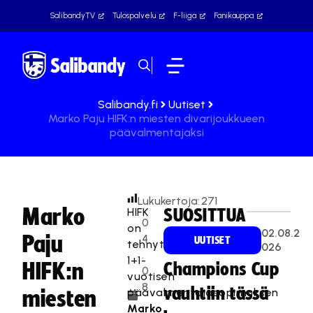
SalibandyTV
Tulospalvelu
F-liiga
Fanikauppa
Salibandy.fi
Uutiset
Marko Paju HIFK:n miesten divarijoukkueen
päävalmentajaksi
Lukukertoja:
271
Marko
HIFK
SUOSITTUA
0
on
02.08.2
Paju
4
UUTISET
tehnyt
026
.
1+1-
HIFK:n
Champions Cup
0
vuotisen
8
vauhtiin tässä
päävalmentajasopimuksen
miesten
.
Marko