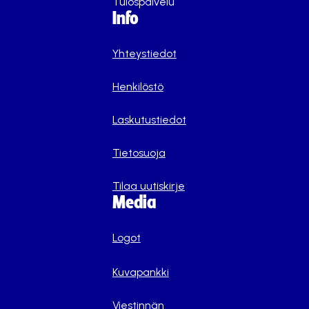
Tulospalvelu
Info
Yhteystiedot
Henkilöstö
Laskutustiedot
Tietosuoja
Tilaa uutiskirje
Media
Logot
Kuvapankki
Viestinnän