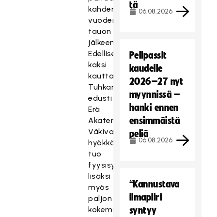
tä
kahden
06.08.2026
vuoden
tauon
jälkeen.
Edelliset
Pelipassit
kaksi
kaudelle
kautta
2026–27 nyt
Tuhkanen
myynnissä –
edusti
hanki ennen
Erä
ensimmäistä
Akatemiaa.
Väkivahva
peliä
06.08.2026
hyökkääjä
tuo
fyysisyytensä
lisäksi
“Kannustava
myös
ilmapiiri
paljon
kokemusta
syntyy