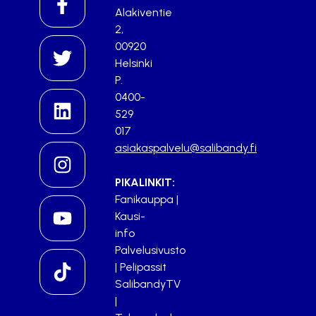
Alakiventie
2,
00920
Helsinki
P.
0400-
529
017
asiakaspalvelu@salibandy.fi
PIKALINKIT:
Fanikauppa
|
Kausi-
info
Palvelusivusto
|
Pelipassit
SalibandyTV
|