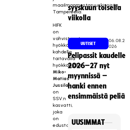
maailmanmestaruuskisoista
syyskuun toisella
Tampereella.
viikolla
HIFK
on
vahvistanut
06.08.2
UUTISET
hyökkäystään
026
kahdella
Pelipassit kaudelle
taitavalla
2026–27 nyt
hyökkääjällä.
Miko-
myynnissä –
Matias
hanki ennen
Jussila
on
ensimmäistä peliä
SSV:n
kasvatti,
joka
on
UUSIMMAT
edustanut