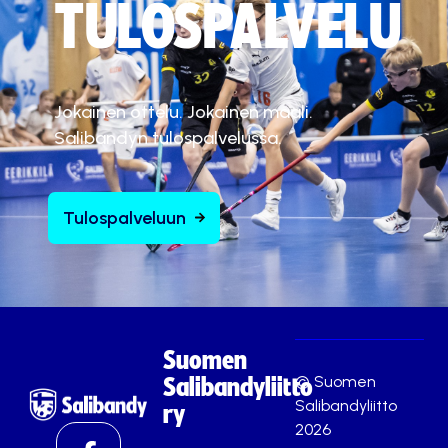
TULOSPALVELU
Jokainen ottelu. Jokainen maali.
Salibandyn tulospalvelussa.
Tulospalveluun
Suomen
© Suomen
Salibandyliitto
Salibandyliitto
ry
2026