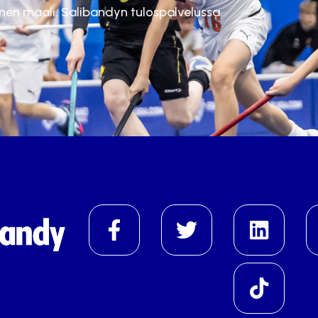
inen maali. Salibandyn tulospalvelussa.