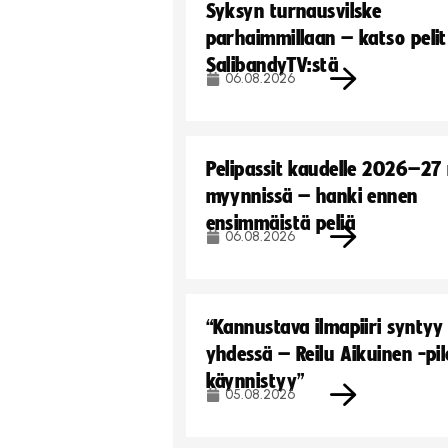
Syksyn turnausvilske
parhaimmillaan – katso pelit
SalibandyTV:stä
06.08.2026
Pelipassit kaudelle 2026–27
myynnissä – hanki ennen
ensimmäistä peliä
06.08.2026
“Kannustava ilmapiiri syntyy
yhdessä – Reilu Aikuinen -pil
käynnistyy”
05.08.2026