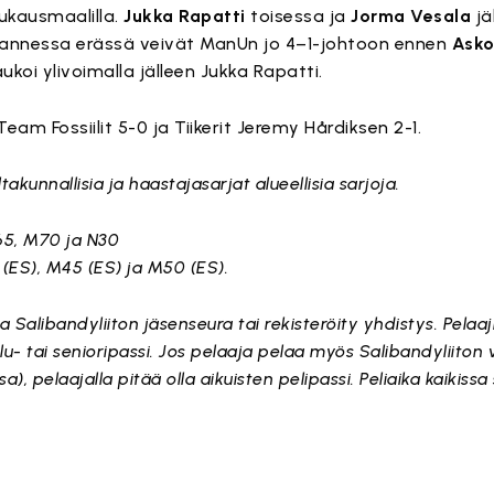
ukausmaalilla.
Jukka Rapatti
toisessa ja
Jorma Vesala
jä
annessa erässä veivät ManUn jo 4–1-johtoon ennen
Asko
oi ylivoimalla jälleen Jukka Rapatti.
eam Fossiilit 5-0 ja Tiikerit Jeremy Hårdiksen 2-1.
akunnallisia ja haastajasarjat alueellisia sarjoja.
65, M70 ja N30
(ES), M45 (ES) ja M50 (ES).
a Salibandyliiton jäsenseura tai rekisteröity yhdistys. Pelaajil
lu- tai senioripassi. Jos pelaaja pelaa myös Salibandyliiton 
sa), pelaajalla pitää olla aikuisten pelipassi. Peliaika kaikissa