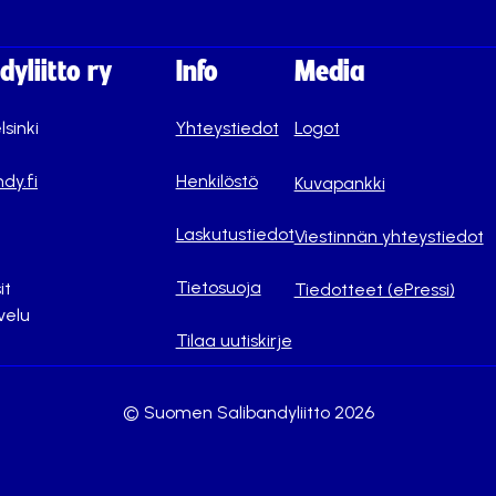
yliitto ry
Info
Media
lsinki
Yhteystiedot
Logot
dy.fi
Henkilöstö
Kuvapankki
Laskutustiedot
Viestinnän yhteystiedot
Tietosuoja
it
Tiedotteet (ePressi)
velu
Tilaa uutiskirje
© Suomen Salibandyliitto 2026