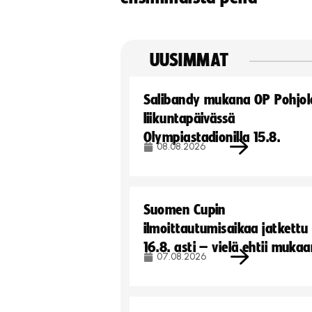
UUSIMMAT
Salibandy mukana OP Pohjol
liikuntapäivässä
Olympiastadionilla 15.8.
08.08.2026
Suomen Cupin
ilmoittautumisaikaa jatkettu
16.8. asti – vielä ehtii muka
07.08.2026