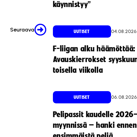
käynnistyy”
Seuraava
04.08.2026
UUTISET
F-liigan alku häämöttää:
Avauskierrokset syyskuu
toisella viikolla
06.08.2026
UUTISET
Pelipassit kaudelle 2026
myynnissä – hanki ennen
ensimmäistä peliä