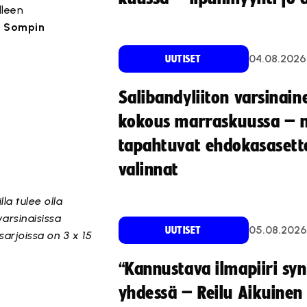
lleen
 Sompin
04.08.2026
UUTISET
Salibandyliiton varsinain
kokous marraskuussa – 
tapahtuvat ehdokasasette
valinnat
la tulee olla
varsinaisissa
05.08.2026
UUTISET
 sarjoissa on 3 x 15
“Kannustava ilmapiiri sy
yhdessä – Reilu Aikuinen 