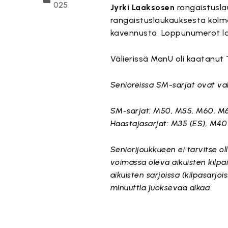
025
Jyrki Laaksosen
rangaistusla
rangaistuslaukauksesta kolm
kavennusta. Loppunumerot lauk
Välierissä ManU oli kaatanut T
Senioreissa SM-sarjat ovat valt
SM-sarjat: M50, M55, M60, M
Haastajasarjat: M35 (ES), M40 
Seniorijoukkueen ei tarvitse oll
voimassa oleva aikuisten kilpai
aikuisten sarjoissa (kilpasarjois
minuuttia juoksevaa aikaa.