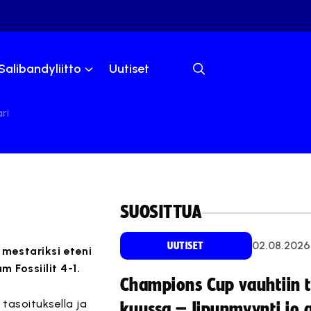
Salibandyliitto
Uutiset
ri
SUOSITTUA
02.08.2026
UUTISET
 mestariksi eteni
 Fossiilit 4-1.
Champions Cup vauhtiin 
tasoituksella ja
kuussa – lipunmyynti jo 