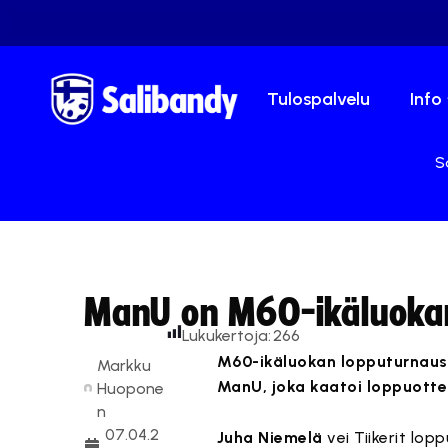
Tulospalvelu
Info
S
ManU on M60-ikäluoka
Lukukertoja:
266
M60-ikäluokan lopputurnaus i
Markku
ManU, joka kaatoi loppuottelu
Huopone
n
07.04.2
Juha Niemelä
vei Tiikerit lo