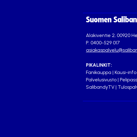
Suomen Saliband
Alakiventie 2, 00920 He
P. 0400-529 017
asiakaspalvelu@saliban
PIKALINKIT:
Fanikauppa
|
Kausi-info
Palvelusivusto
|
Pelipass
SalibandyTV
|
Tulospal