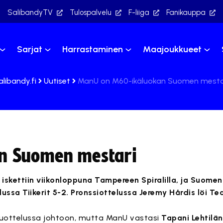
SalibandyTV
Tulospalvelu
F-liiga
Fanikauppa
Sarjat
Harrastaminen
Maajoukkueet
alibandy.fi
Uutiset
ManU on M60-ikäluokan Suomen mesta
n Suomen mestari
skettiin viikonloppuna Tampereen Spiralilla, ja Suomen
ssa Tiikerit 5-2. Pronssiottelussa Jeremy Hårdis löi Team
ppuottelussa johtoon, mutta ManU vastasi
Tapani Lehtilän