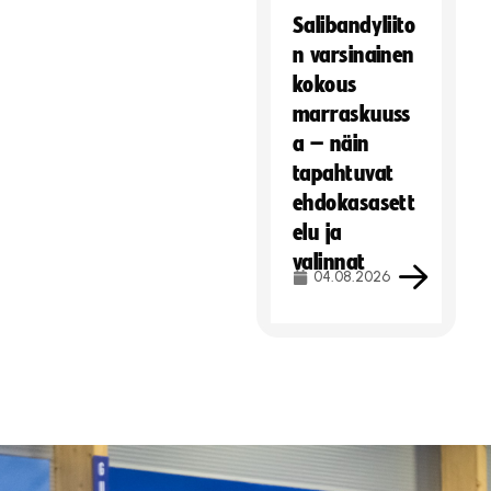
Salibandyliito
n varsinainen
kokous
marraskuuss
a – näin
tapahtuvat
ehdokasasett
elu ja
valinnat
04.08.2026