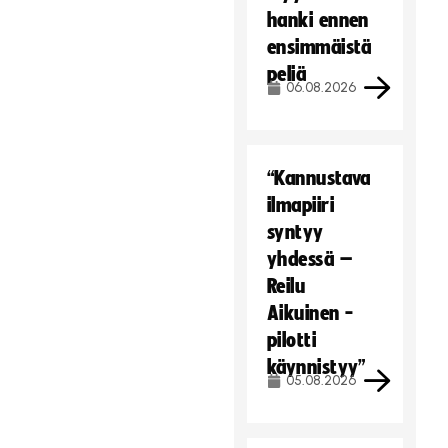
hanki ennen
ensimmäistä
peliä
06.08.2026
“Kannustava
ilmapiiri
syntyy
yhdessä –
Reilu
Aikuinen -
pilotti
käynnistyy”
05.08.2026