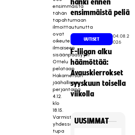
hanki ennen
ensimmäistä
ensimmäistä peliä
tähän
tapahtumaan
ilmoittautunutta
ovat
04.08.2
UUTISET
oikeutettuja
026
ilmaiseen
F-liigan alku
sisäänpääsyyn!
häämöttää:
Ottelu
pelataan
Avauskierrokset
Hakametsän
syyskuun toisella
jäähallissa
perjantaina
viikolla
4.12.
klo
18.15.
Varmistetaan
UUSIMMAT
yhdessä
tupa