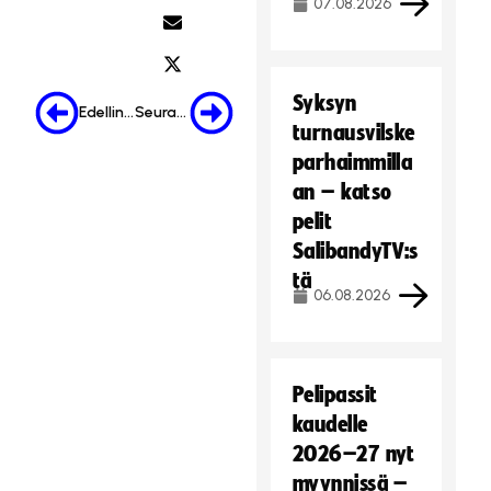
07.08.2026
Syksyn
Edellinen
Seuraava
turnausvilske
parhaimmilla
an – katso
pelit
SalibandyTV:s
tä
06.08.2026
Pelipassit
kaudelle
2026–27 nyt
myynnissä –