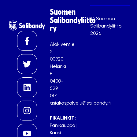
Suomen
© Suomen
Salibandyliitto
Salibandyliitto
ry
2026
Alakiventie
2,
00920
Helsinki
P.
0400-
529
017
asiakaspalvelu@salibandy.fi
PIKALINKIT:
Fanikauppa
|
Kausi-