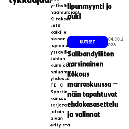
5
lipunmyynti jo
ystävän
haamurajan!
auki
Kiitokset
siitä
kaikille
hienon
04.08.2
UUTISET
026
lajimme
ystäville!
Salibandyliiton
Juhlan
varsinainen
kunniaksi
haluamme
kokous
yhdessä
marraskuussa –
TEHO
Sportin
näin tapahtuvat
kanssa
ehdokasasettelu
tarjota
jotain
ja valinnat
aivan
erityistä.