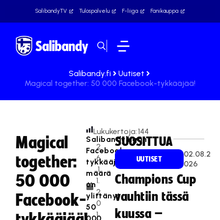
SalibandyTV
Tulospalvelu
F-liiga
Fanikauppa
Salibandy.fi
Uutiset
Magical together: 50 000 Facebook-tykkääjää!
Lukukertoja:
144
Magical
Salibandyliigan
SUOSITTUA
2
Facebook-
02.08.2
together:
6
UUTISET
tykkääjien
026
.1
määrä
50 000
Champions Cup
1.
on
2
vauhtiin tässä
ylittänyt
Facebook-
0
50
kuussa –
1
tykkääjää!
000