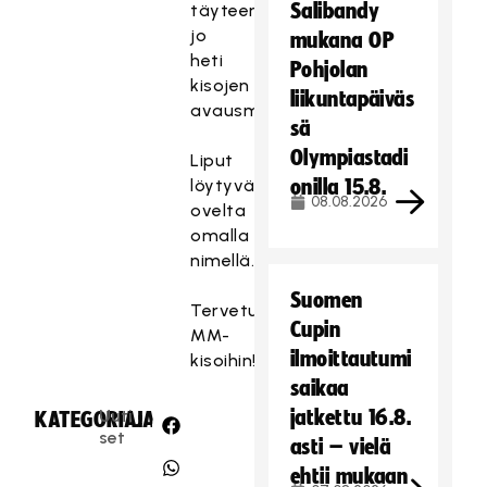
Salibandy
täyteen
jo
mukana OP
heti
Pohjolan
kisojen
liikuntapäiväs
avausmatseissa!
sä
Olympiastadi
Liput
löytyvät
onilla 15.8.
08.08.2026
ovelta
omalla
nimellä.
Suomen
Tervetuloa
Cupin
MM-
ilmoittautumi
kisoihin!
saikaa
Uuti
jatkettu 16.8.
KATEGORIA:
JAA:
set
asti – vielä
ehtii mukaan