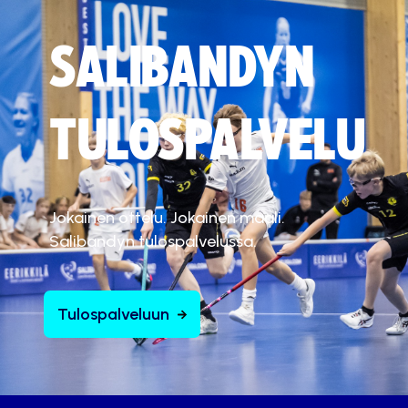
SALIBANDYN
TULOSPALVELU
Jokainen ottelu. Jokainen maali.
Salibandyn tulospalvelussa.
Tulospalveluun