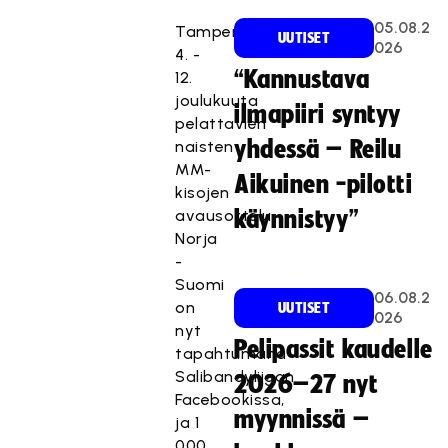
05.08.2
Tampereella
UUTISET
026
4. -
“Kannustava
12.
joulukuuta
ilmapiiri syntyy
pelattavien
yhdessä – Reilu
naisten
MM-
Aikuinen -pilotti
kisojen
avausottelu
käynnistyy”
Norja
-
Suomi
06.08.2
on
UUTISET
026
nyt
Pelipassit kaudelle
tapahtumana
Salibandyliigan
2026–27 nyt
Facebookissa,
myynnissä –
ja 1
000