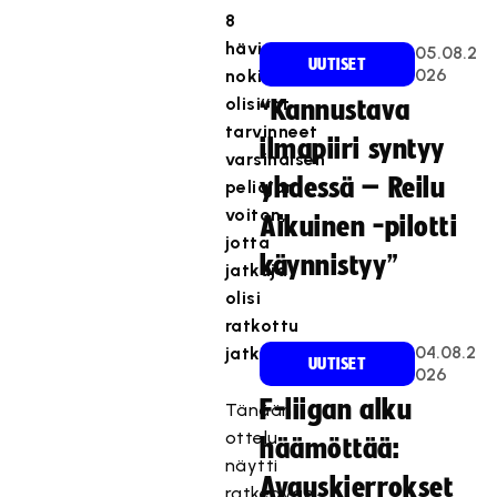
8
hävinneet
05.08.2
UUTISET
026
nokialaiset
olisivat
“Kannustava
tarvinneet
ilmapiiri syntyy
varsinaisen
yhdessä – Reilu
peliajan
voiton,
Aikuinen -pilotti
jotta
käynnistyy”
jatkaja
olisi
ratkottu
04.08.2
jatkoajalla.
UUTISET
026
F-liigan alku
Tänään
ottelu
häämöttää:
näytti
Avauskierrokset
ratkeavan