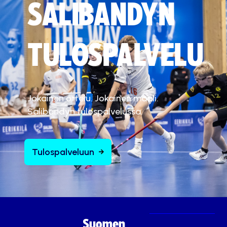
SALIBANDYN
TULOSPALVELU
Jokainen ottelu. Jokainen maali.
Salibandyn tulospalvelussa.
Tulospalveluun
Suomen