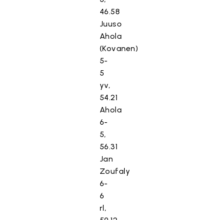
46.58
Juuso
Ahola
(Kovanen)
5-
5
yv,
54.21
Ahola
6-
5,
56.31
Jan
Zoufaly
6-
6
rl,