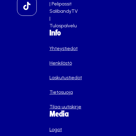
|
Pelipassit
SalibandyTV
|
Tulospalvelu
Info
Yhteystiedot
Henkilöstö
Laskutustiedot
Tietosuoja
Tilaa uutiskirje
Media
Logot