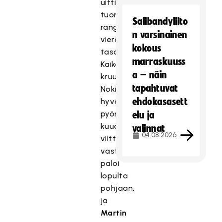
uitti
tuomitusta
Salibandyliito
rangaistuslaukauksesta
n varsinainen
vieraat
kokous
tasoihin.
marraskuuss
Kaiken
a – näin
kruunuksi
tapahtuvat
Nokian
ehdokasasett
hyvä
pyöritys
elu ja
kuudella
valinnat
04.08.2026
viittä
vastaan
paloi
lopulta
pohjaan,
ja
Martin