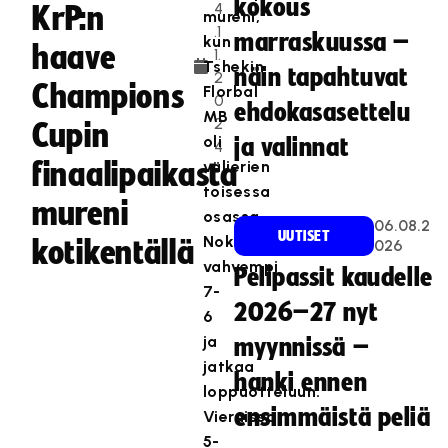
kokous
4
KrP:n
mureni,
.1
marraskuussa –
kun
haave
1.
Tshekin
näin tapahtuvat
2
Champions
Florbal
0
ehdokasasettelu
MB
2
Cupin
oli
ja valinnat
4
finaalipaikasta
välierien
toisessa
mureni
osassa
06.08.2
UUTISET
Nokialla
kotikentällä
026
vahvempi
Pelipassit kaudelle
7-
2026–27 nyt
6
ja
myynnissä –
jatkaa
hanki ennen
loppuotteluun.
ensimmäistä peliä
Vieraissa
5-