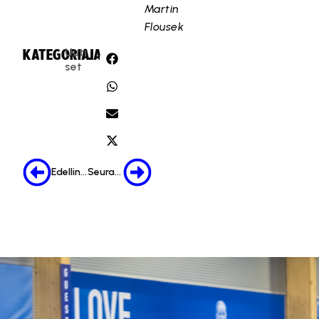
Martin
Flousek
Uuti
KATEGORIA:
JAA:
set
Edellinen
Seuraava