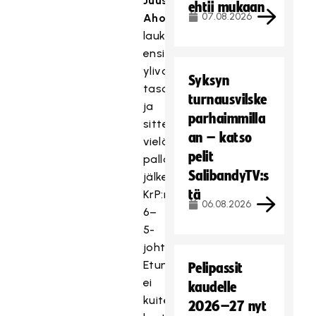
Juuso
ehtii mukaan
07.08.2026
Ahola
laukoi
ensin
ylivoimalla
Syksyn
tasoituksen
turnausvilske
ja
parhaimmilla
sitten
an – katso
vielä
pelit
pallonriiston
SalibandyTV:s
jälkeen
tä
KrP:n
06.08.2026
6–
5-
johtoon.
Etumatka
Pelipassit
ei
kaudelle
kuitenkaan
2026–27 nyt