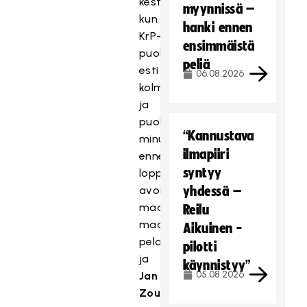
kestänyt,
myynnissä –
kun
hanki ennen
KrP-
ensimmäistä
puolustaja
peliä
esti
06.08.2026
kolme
ja
puoli
“Kannustava
minuuttia
ilmapiiri
ennen
syntyy
loppua
avoimen
yhdessä –
maalintekopaikan
Reilu
maasta
Aikuinen -
pelaten
pilotti
ja
käynnistyy”
05.08.2026
Jan
Zoufaly