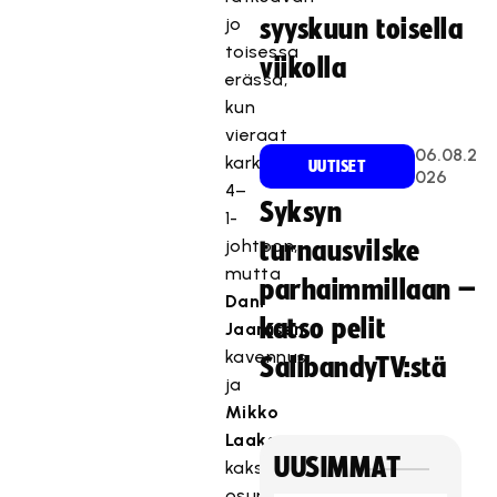
jo
syyskuun toisella
toisessa
viikolla
erässä,
kun
vieraat
06.08.2
karkasivat
UUTISET
026
4–
Syksyn
1-
johtoon,
turnausvilske
mutta
parhaimmillaan –
Dani
katso pelit
Jaarasen
kavennus
SalibandyTV:stä
ja
Mikko
Laakson
UUSIMMAT
kaksi
osumaa