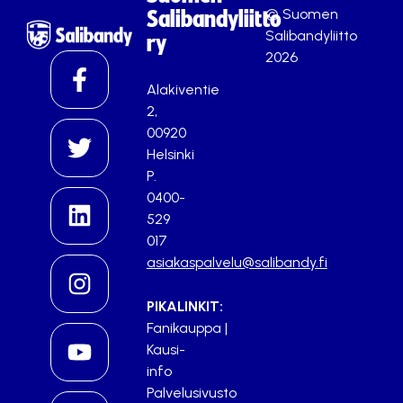
© Suomen
Salibandyliitto
Salibandyliitto
ry
2026
Alakiventie
2,
00920
Helsinki
P.
0400-
529
017
asiakaspalvelu@salibandy.fi
PIKALINKIT:
Fanikauppa
|
Kausi-
info
Palvelusivusto