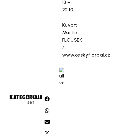
18.–
22.10.
Kuvat:
Martin
FLOUSEK
/
www.ceskyflorbal.cz
Uuti
KATEGORIA:
JAA:
set