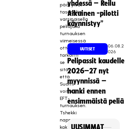
yhdessä – Reilu
päätyivät
tasapeliin
Aikuinen -pilotti
varsinaisella
käynnistyy”
peliajalla
turnauksen
viimeisessä
06.08.2
ottelussa,
UUTISET
026
tarkoitti
Pelipassit kaudelle
se
sitä,
2026–27 nyt
että
myynnissä –
Suomi
hanki ennen
voitti
EFT-
ensimmäistä peliä
turnauksen.
Tshekki
nappasi
UUSIMMAT
kakkostilan,