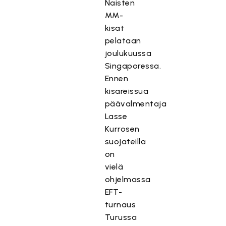
Naisten
MM-
kisat
pelataan
joulukuussa
Singaporessa.
Ennen
kisareissua
päävalmentaja
Lasse
Kurrosen
suojateilla
on
vielä
ohjelmassa
EFT-
turnaus
Turussa