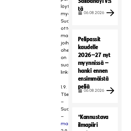
SalibandyTV:s
löytyy
tä
06.08.2026
myös
Suomen
otteluiden
maalikoosteet,
Pelipassit
joihin
kaudelle
ohessa
2026–27 nyt
on
myynnissä –
suorat
hanki ennen
linkit.
ensimmäistä
peliä
1.9.
06.08.2026
Tšekki
–
Suomi
–
“Kannustava
maalikooste
ilmapiiri
2.9.