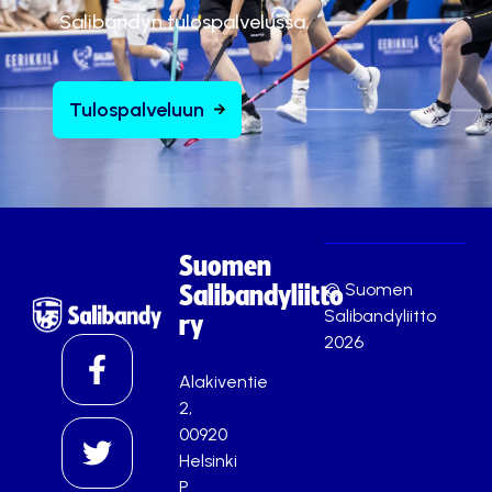
Salibandyn tulospalvelussa.
Tulospalveluun
Suomen
© Suomen
Salibandyliitto
Salibandyliitto
ry
2026
Alakiventie
2,
00920
Helsinki
P.