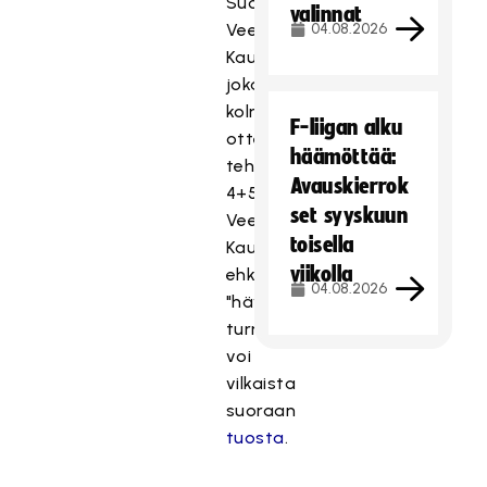
Suomen
valinnat
Veera
04.08.2026
Kauppi,
joka
kolmeen
F-liigan alku
otteluun
häämöttää:
tehot
Avauskierrok
4+5=9.
set syyskuun
Veera
toisella
Kaupin
viikolla
ehkä
04.08.2026
"hävyttömimmän"
turnausmaalin
voi
vilkaista
suoraan
tuosta
.