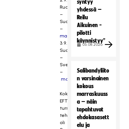
syntyy
Ruotsi
yhdessä –
–
Reilu
Suomi
Aikuinen -
–
pilotti
maalikooste
käynnistyy”
3.9.
05.08.2026
Suomi
–
Sveitsi
Salibandyliito
–
n varsinainen
maalikooste
kokous
marraskuuss
Koko
EFT-
a – näin
turnauksen
tapahtuvat
tehokkain
ehdokasasett
oli
elu ja