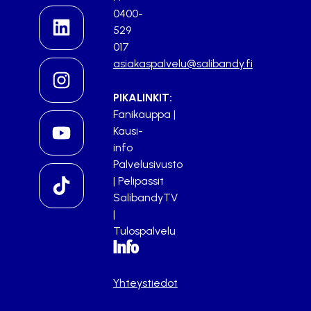
0400-
529
017
asiakaspalvelu@salibandy.fi
PIKALINKIT:
Fanikauppa
|
Kausi-
info
Palvelusivusto
|
Pelipassit
SalibandyTV
|
Tulospalvelu
Info
Yhteystiedot