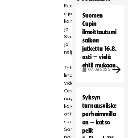
Ruotsi
sijoittui
Suomen
kolmanneksi
Cupin
ja
ilmoittautumi
Sveitsi
saikaa
jäi
jatkettu 16.8.
neljänneksi.
asti – vielä
ehtii mukaan
Tshekin
07.08.2026
liiton
videopalvelu
Ceskyflorbal.tv
Syksyn
näytti
turnausvilske
kaikki
parhaimmilla
ottelut
suorina.
an – katso
Samaisesta
pelit
palvelusta