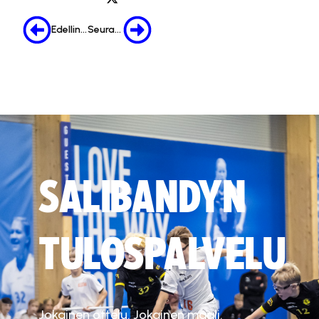
Edellinen
Seuraava
SALIBANDYN
TULOSPALVELU
Jokainen ottelu. Jokainen maali.