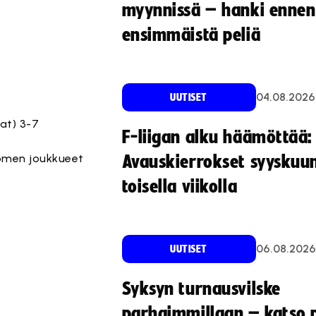
myynnissä – hanki ennen
ensimmäistä peliä
04.08.2026
UUTISET
at) 3-7
F-liigan alku häämöttää:
omen joukkueet
Avauskierrokset syyskuu
toisella viikolla
ntievästeitä.
ntievästeitä.
ntievästeitä.
ntievästeitä.
ntievästeitä.
ntievästeitä.
ntievästeitä.
ntievästeitä.
ntievästeitä.
ntievästeitä.
ntievästeitä.
06.08.2026
UUTISET
Syksyn turnausvilske
parhaimmillaan – katso p