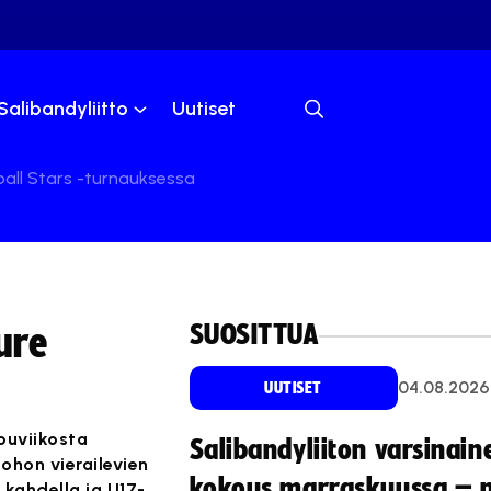
Salibandyliitto
Uutiset
ball Stars -turnauksessa
SUOSITTUA
ure
04.08.2026
UUTISET
puviikosta
Salibandyliiton varsinain
johon vierailevien
kokous marraskuussa – 
t kahdella ja U17-