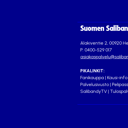
Suomen Saliband
Alakiventie 2, 00920 He
P. 0400-529 017
asiakaspalvelu@saliban
PIKALINKIT:
Fanikauppa
|
Kausi-info
Palvelusivusto
|
Pelipass
SalibandyTV
|
Tulospal