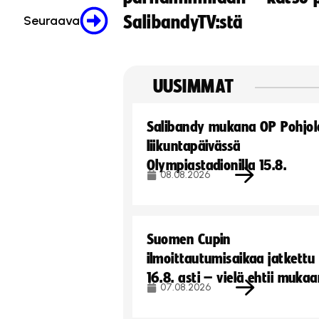
SalibandyTV:stä
Seuraava
UUSIMMAT
Salibandy mukana OP Pohjol
liikuntapäivässä
Olympiastadionilla 15.8.
08.08.2026
Suomen Cupin
ilmoittautumisaikaa jatkettu
16.8. asti – vielä ehtii muka
07.08.2026