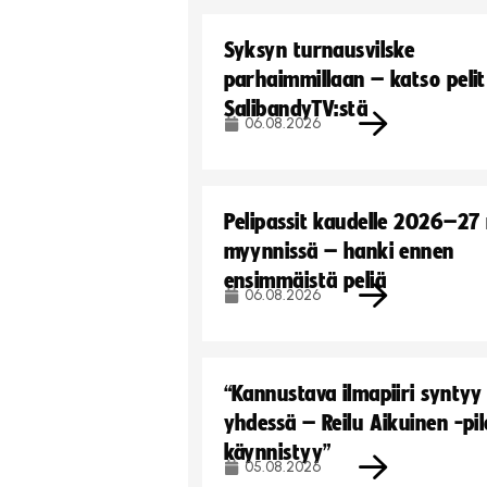
Syksyn turnausvilske
parhaimmillaan – katso pelit
SalibandyTV:stä
06.08.2026
Pelipassit kaudelle 2026–27
myynnissä – hanki ennen
ensimmäistä peliä
06.08.2026
“Kannustava ilmapiiri syntyy
yhdessä – Reilu Aikuinen -pil
käynnistyy”
05.08.2026