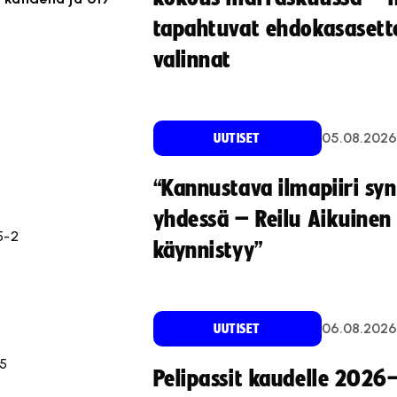
tapahtuvat ehdokasasette
valinnat
05.08.2026
UUTISET
“Kannustava ilmapiiri sy
yhdessä – Reilu Aikuinen 
5-2
käynnistyy”
06.08.2026
UUTISET
-5
Pelipassit kaudelle 2026