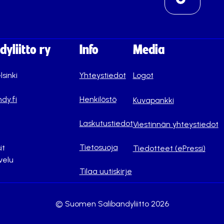
yliitto ry
Info
Media
lsinki
Yhteystiedot
Logot
dy.fi
Henkilöstö
Kuvapankki
Laskutustiedot
Viestinnän yhteystiedot
Tietosuoja
it
Tiedotteet (ePressi)
velu
Tilaa uutiskirje
© Suomen Salibandyliitto 2026