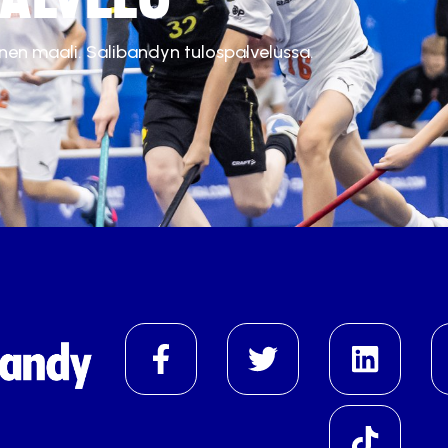
inen maali. Salibandyn tulospalvelussa.