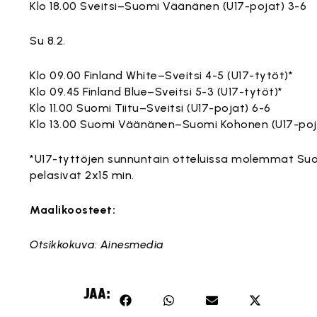
Klo 18.00 Sveitsi–Suomi Väänänen (U17-pojat) 3-6
Su 8.2.
Klo 09.00 Finland White–Sveitsi 4-5 (U17-tytöt)*
Klo 09.45 Finland Blue–Sveitsi 5-3 (U17-tytöt)*
Klo 11.00 Suomi Tiitu–Sveitsi (U17-pojat) 6-6
Klo 13.00 Suomi Väänänen–Suomi Kohonen (U17-poj
*U17-tyttöjen sunnuntain otteluissa molemmat Su
pelasivat 2x15 min.
Maalikoosteet:
Tämä sisältö on estetty, koska se vaatii markkinoi
Tämä sisältö on estetty, koska se vaatii markkinoi
Tämä sisältö on estetty, koska se vaatii markkinoi
Tämä sisältö on estetty, koska se vaatii markkinoi
Tämä sisältö on estetty, koska se vaatii markkinoi
Tämä sisältö on estetty, koska se vaatii markkinoi
Tämä sisältö on estetty, koska se vaatii markkinoi
Tämä sisältö on estetty, koska se vaatii markkinoi
Tämä sisältö on estetty, koska se vaatii markkinoi
Tämä sisältö on estetty, koska se vaatii markkinoi
Tämä sisältö on estetty, koska se vaatii markkinoi
Otsikkokuva: Ainesmedia
Hyväksy markkinointievästeet
Hyväksy markkinointievästeet
Hyväksy markkinointievästeet
Hyväksy markkinointievästeet
Hyväksy markkinointievästeet
Hyväksy markkinointievästeet
Hyväksy markkinointievästeet
Hyväksy markkinointievästeet
Hyväksy markkinointievästeet
Hyväksy markkinointievästeet
Hyväksy markkinointievästeet
JAA: