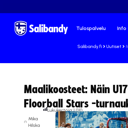
Tulospalvelu
Info
Salibandy.fi
Uutiset
M
Maalikoosteet: Näin U1
Floorball Stars -turna
Lukukertoja:
1 010
Mika
Hilska