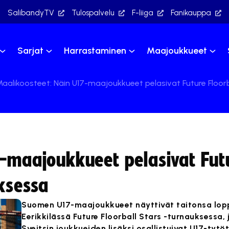
SalibandyTV
Tulospalvelu
F-liiga
Fanikauppa
Sarjat
Harrastaminen
Maajoukkueet
aalikoosteet: Näin U17-maajoukkueet pelasivat Future Floor
7-maajoukkueet pelasivat Fut
uksessa
Suomen U17-maajoukkueet näyttivät taitonsa lop
Eerikkilässä Future Floorball Stars -turnauksessa, 
Sveitsin joukkueiden lisäksi osallistuivat U17-tytö