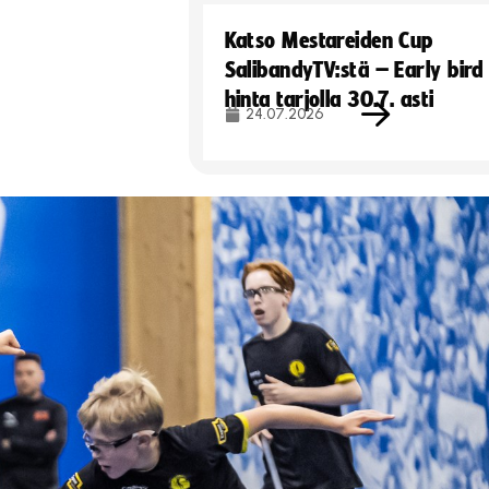
Katso Mestareiden Cup
SalibandyTV:stä – Early bird
hinta tarjolla 30.7. asti
24.07.2026