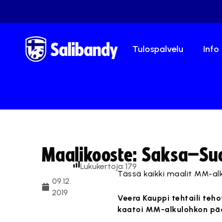
Tulospalvelu
Info
Maalikooste: Saksa–Su
Lukukertoja:
179
Tässä kaikki maalit MM-al
09.12.
2019
Veera Kauppi tehtaili teh
kaatoi MM-alkulohkon pää