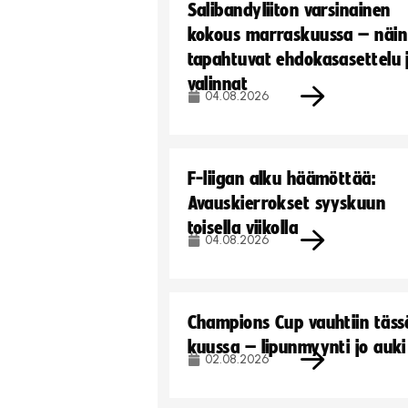
Salibandyliiton varsinainen
kokous marraskuussa – näin
tapahtuvat ehdokasasettelu 
valinnat
04.08.2026
F-liigan alku häämöttää:
Avauskierrokset syyskuun
toisella viikolla
04.08.2026
Champions Cup vauhtiin täss
kuussa – lipunmyynti jo auki
02.08.2026