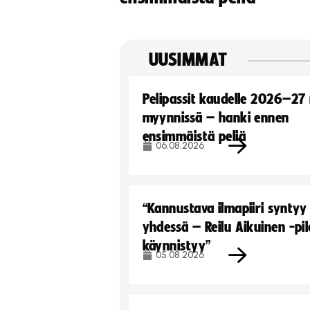
UUSIMMAT
Pelipassit kaudelle 2026–27
myynnissä – hanki ennen
ensimmäistä peliä
06.08.2026
“Kannustava ilmapiiri syntyy
yhdessä – Reilu Aikuinen -pil
käynnistyy”
05.08.2026