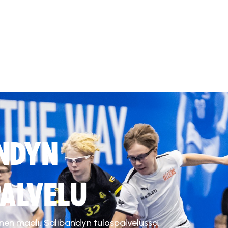
NDYN
ALVELU
inen maali. Salibandyn tulospalvelussa.