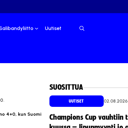
Salibandyliitto
Uutiset
SUOSITTUA
0.
02.08.2026
UUTISET
ino 4+0, kun Suomi
Champions Cup vauhtiin 
kuussa – lipunmyynti jo 