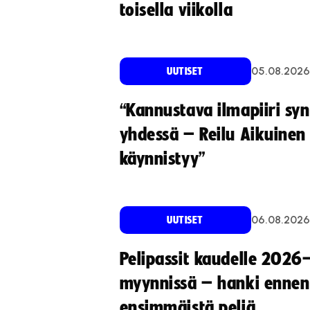
toisella viikolla
05.08.2026
UUTISET
“Kannustava ilmapiiri sy
yhdessä – Reilu Aikuinen 
käynnistyy”
06.08.2026
UUTISET
Pelipassit kaudelle 2026
myynnissä – hanki ennen
ensimmäistä peliä