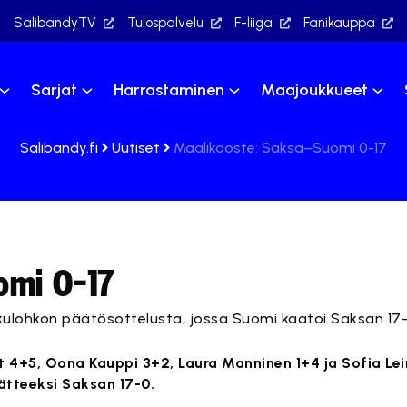
SalibandyTV
Tulospalvelu
F-liiga
Fanikauppa
Sarjat
Harrastaminen
Maajoukkueet
Salibandy.fi
Uutiset
Maalikooste: Saksa–Suomi 0-17
omi 0-17
kulohkon päätösottelusta, jossa Suomi kaatoi Saksan 17-
ot 4+5, Oona Kauppi 3+2, Laura Manninen 1+4 ja Sofia Le
tteeksi Saksan 17-0.