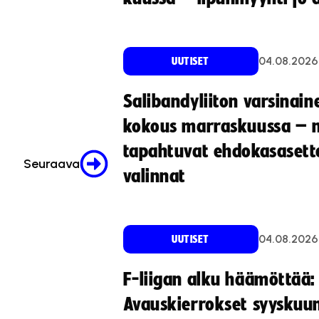
04.08.2026
UUTISET
Salibandyliiton varsinain
kokous marraskuussa – 
tapahtuvat ehdokasasette
Seuraava
valinnat
04.08.2026
UUTISET
F-liigan alku häämöttää:
Avauskierrokset syyskuu