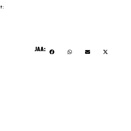
t:
mä sisältö on estetty, koska se vaatii markkinointievästeitä.
Hyväksy markkinointievästeet
JAA: