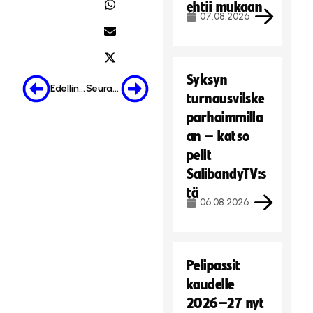
ehtii mukaan
m
07.08.2026
a
r
k
k
Syksyn
Edellinen
Seuraava
i
turnausvilske
n
parhaimmilla
o
an – katso
i
pelit
n
SalibandyTV:s
t
i
tä
06.08.2026
e
v
ä
s
Pelipassit
t
kaudelle
e
2026–27 nyt
i