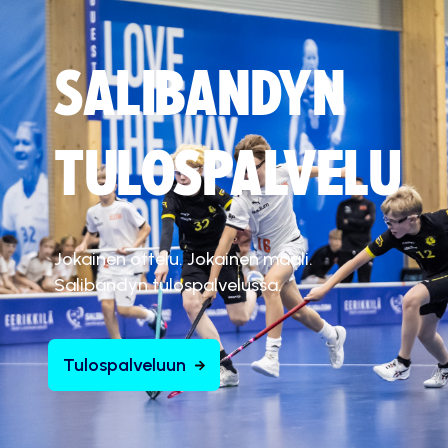
SALIBANDYN
TULOSPALVELU
Jokainen ottelu. Jokainen maali.
Salibandyn tulospalvelussa.
Tulospalveluun