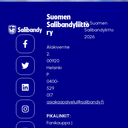
Suomen
© Suomen
Salibandyliitto
Salibandyliitto
ry
2026
Alakiventie
2,
00920
Helsinki
P.
0400-
529
017
asiakaspalvelu@salibandy.fi
PIKALINKIT:
Fanikauppa
|