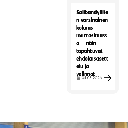
Salibandyliito
n varsinainen
kokous
marraskuuss
a – näin
tapahtuvat
ehdokasasett
elu ja
valinnat
04.08.2026