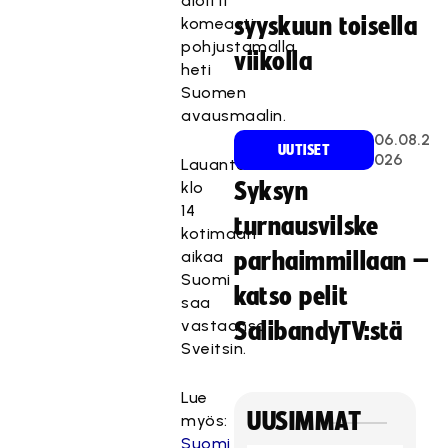
aloitti
syyskuun toisella
komeasti
pohjustamalla
viikolla
heti
Suomen
avausmaalin.
06.08.2
UUTISET
T
026
Lauantaina
ä
klo
Syksyn
m
14
turnausvilske
ä
kotimaan
s
aikaa
parhaimmillaan –
i
Suomi
katso pelit
s
saa
ä
vastaansa
SalibandyTV:stä
l
Sveitsin.
t
ö
Lue
o
UUSIMMAT
myös:
n
Suomi