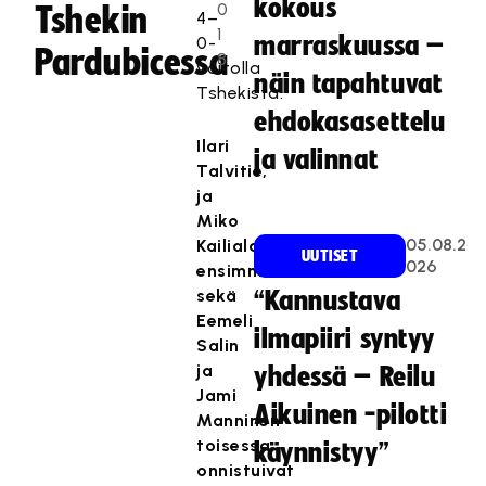
kokous
0
Tshekin
4–
1
marraskuussa –
0-
Pardubicessa
8
voitolla
näin tapahtuvat
Tshekistä.
ehdokasasettelu
Ilari
ja valinnat
Talvitie,
ja
Miko
05.08.2
Kailiala
UUTISET
026
ensimmäisessä
sekä
“Kannustava
Eemeli
ilmapiiri syntyy
Salin
ja
yhdessä – Reilu
Jami
Aikuinen -pilotti
Manninen
toisessa
käynnistyy”
onnistuivat