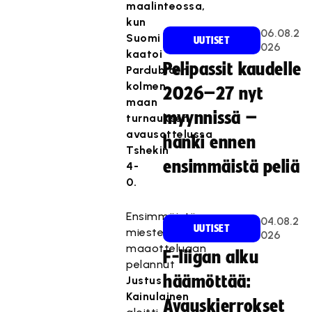
maalinteossa,
kun
06.08.2
Suomi
UUTISET
026
kaatoi
Pelipassit kaudelle
Pardubicen
kolmen
2026–27 nyt
maan
myynnissä –
turnauksen
avausottelussa
hanki ennen
Tshekin
ensimmäistä peliä
4-
0.
Ensimmäistä
04.08.2
UUTISET
miesten
026
maaotteluaan
F-liigan alku
pelannut
häämöttää:
Justus
Kainulainen
Avauskierrokset