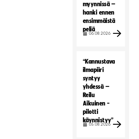
t
myynnissä –
ä
hanki ennen
.
ensimmäistä
Hyväksy markkinointievästeet
peliä
06.08.2026
“Kannustava
ilmapiiri
syntyy
yhdessä –
Reilu
Aikuinen -
pilotti
käynnistyy”
05.08.2026