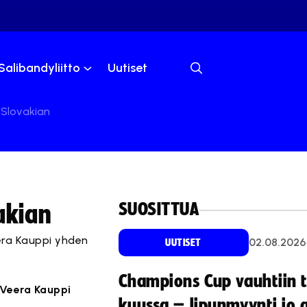
Salibandyliitto
Uutiset
 Slovakian
SUOSITTUA
akian
eera Kauppi yhden
02.08.2026
UUTISET
Champions Cup vauhtiin 
ä Veera Kauppi
kuussa – lipunmyynti jo 