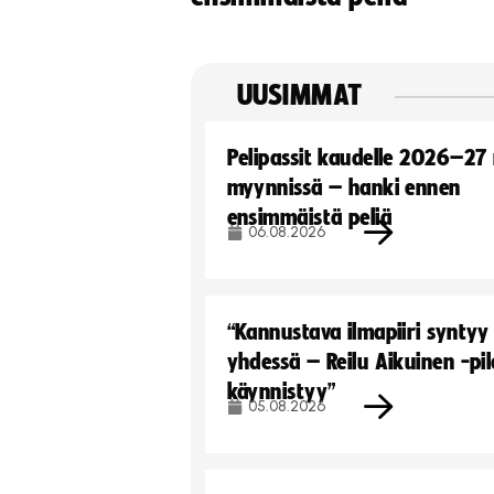
UUSIMMAT
Pelipassit kaudelle 2026–27
myynnissä – hanki ennen
ensimmäistä peliä
06.08.2026
“Kannustava ilmapiiri syntyy
yhdessä – Reilu Aikuinen -pil
käynnistyy”
05.08.2026