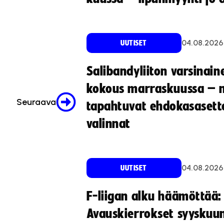
04.08.2026
UUTISET
Salibandyliiton varsinain
kokous marraskuussa – 
Seuraava
tapahtuvat ehdokasasette
valinnat
04.08.2026
UUTISET
F-liigan alku häämöttää:
Avauskierrokset syyskuu