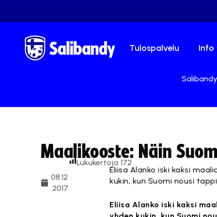
Tulospalvelu
Info
Salibandy.
Maalikooste: Näin Suom
Lukukertoja:
172
Eliisa Alanko iski kaksi maa
08.12
kukin, kun Suomi nousi tapp
.2017
Eliisa Alanko iski kaksi ma
yhden kukin, kun Suomi nou