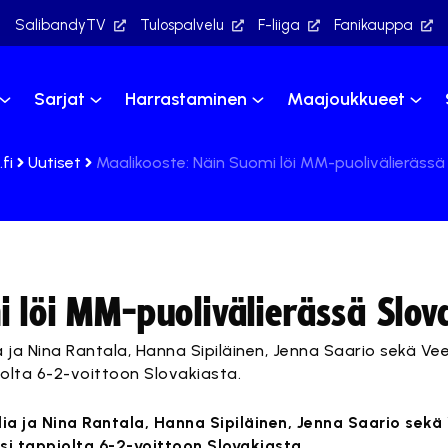
SalibandyTV
Tulospalvelu
F-liiga
Fanikauppa
Sarjat
Harrastaminen
Maajoukkueet
fi
Uutiset
Maalikooste: Näin Suomi löi MM-puolivälierässä
i löi MM-puolivälierässä Slov
lia ja Nina Rantala, Hanna Sipiläinen, Jenna Saario sekä V
iolta 6-2-voittoon Slovakiasta.
alia ja Nina Rantala, Hanna Sipiläinen, Jenna Saario sek
si tappiolta 6-2-voittoon Slovakiasta.