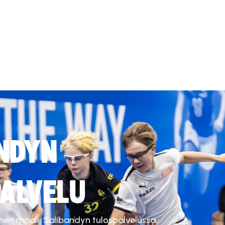
NDYN
ALVELU
inen maali. Salibandyn tulospalvelussa.