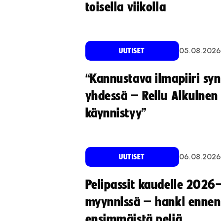
toisella viikolla
05.08.2026
UUTISET
“Kannustava ilmapiiri sy
yhdessä – Reilu Aikuinen 
käynnistyy”
06.08.2026
UUTISET
Pelipassit kaudelle 2026
myynnissä – hanki ennen
ensimmäistä peliä