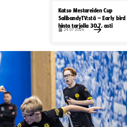
Katso Mestareiden Cup
SalibandyTV:stä – Early bird
hinta tarjolla 30.7. asti
24.07.2026