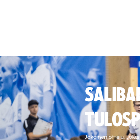
SALIBA
TULOSP
Jokainen ottelu. Joka