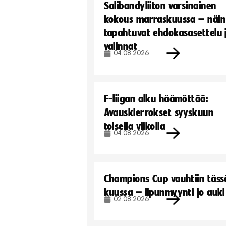
Salibandyliiton varsinainen
kokous marraskuussa – näin
tapahtuvat ehdokasasettelu 
valinnat
04.08.2026
F-liigan alku häämöttää:
Avauskierrokset syyskuun
toisella viikolla
04.08.2026
Champions Cup vauhtiin täss
kuussa – lipunmyynti jo auki
02.08.2026