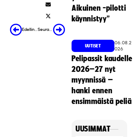
i
Aikuinen -pilotti
n
o
käynnistyy”
i
Edellinen
Seuraava
n
t
06.08.2
i
UUTISET
026
e
Pelipassit kaudelle
v
ä
2026–27 nyt
s
myynnissä –
t
e
hanki ennen
i
ensimmäistä peliä
t
ä
.
Hyväksy markkinointievästeet
UUSIMMAT