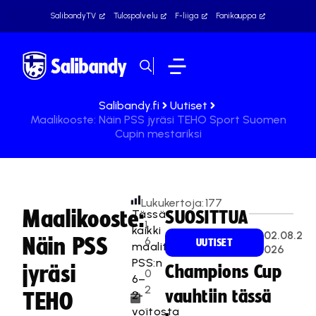
SalibandyTV
Tulospalvelu
F-liiga
Fanikauppa
Salibandy.fi
Uutiset
Maalikooste: Näin PSS jyräsi TEHO Sport Suomen
Cupin mestariksi
Lukukertoja:
177
Maalikooste:
Tässä
SUOSITTUA
1
kaikki
02.08.2
Näin PSS
6
UUTISET
maalit
026
.
PSS:n
jyräsi
Champions Cup
0
6–
2
vauhtiin tässä
2-
TEHO
.
voitosta