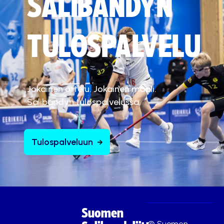
SALIBANDYN
TULOSPALVELU
Jokainen ottelu. Jokainen maali.
Salibandyn tulospalvelussa.
Tulospalveluun
Suomen
© Suomen