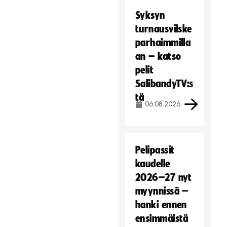
Syksyn
turnausvilske
parhaimmilla
an – katso
pelit
SalibandyTV:s
tä
06.08.2026
Pelipassit
kaudelle
2026–27 nyt
myynnissä –
hanki ennen
ensimmäistä