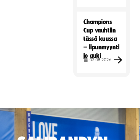
Champions
Cup vauhtiin
tässä kuussa
– lipunmyynti
jo auki
02.08.2026