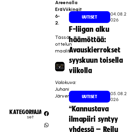
Areenalla
y
EräViikingit
,
04.08.2
6-
UUTISET
k
026
2.
o
F-liigan alku
s
Tässä
häämöttää:
k
ottelun
a
Avauskierrokset
maalit:
s
syyskuun toisella
e
v
viikolla
a
a
Valokuva:
t
Juhani
05.08.2
ii
Järvenpää
UUTISET
026
m
“Kannustava
a
Uuti
KATEGORIA:
JAA:
r
set
ilmapiiri syntyy
k
k
yhdessä – Reilu