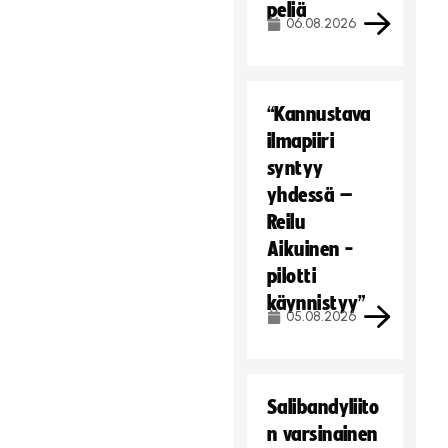
peliä
06.08.2026
“Kannustava
ilmapiiri
syntyy
yhdessä –
Reilu
Aikuinen -
pilotti
käynnistyy”
05.08.2026
Salibandyliito
n varsinainen