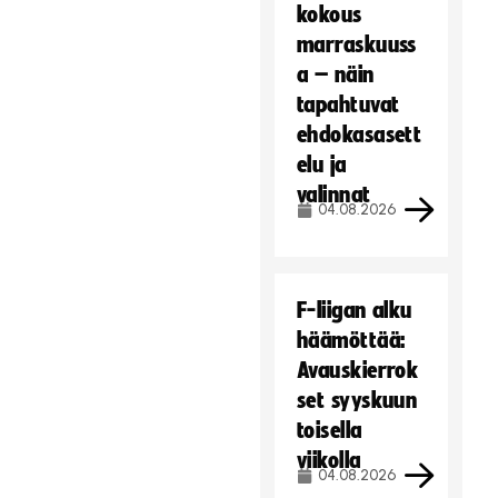
kokous
marraskuuss
a – näin
tapahtuvat
ehdokasasett
elu ja
valinnat
04.08.2026
F-liigan alku
häämöttää:
Avauskierrok
set syyskuun
toisella
viikolla
04.08.2026