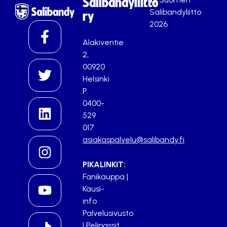
Salibandyliitto
Salibandyliitto
ry
2026
Alakiventie
2,
00920
Helsinki
P.
0400-
529
017
asiakaspalvelu@salibandy.fi
PIKALINKIT:
Fanikauppa
|
Kausi-
info
Palvelusivusto
|
Pelipassit