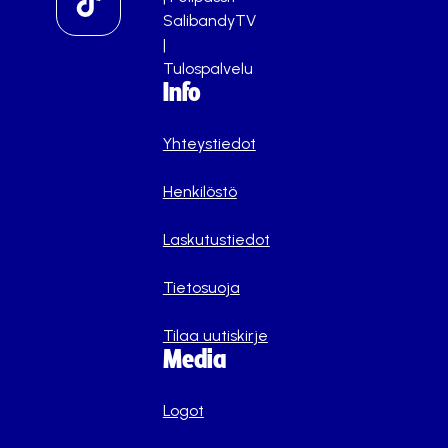
SalibandyTV
|
Tulospalvelu
Info
Yhteystiedot
Henkilöstö
Laskutustiedot
Tietosuoja
Tilaa uutiskirje
Media
Logot