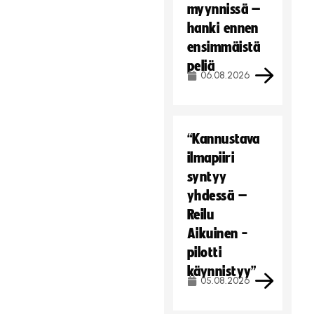
myynnissä –
hanki ennen
ensimmäistä
peliä
06.08.2026
“Kannustava
ilmapiiri
syntyy
yhdessä –
Reilu
Aikuinen -
pilotti
käynnistyy”
05.08.2026