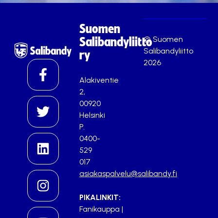
Suomen
© Suomen
Salibandyliitto
Salibandyliitto
ry
2026
Alakiventie
2,
00920
Helsinki
P.
0400-
529
017
asiakaspalvelu@salibandy.fi
PIKALINKIT:
Fanikauppa
|