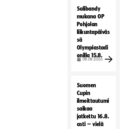
e
Salibandy
i
mukana OP
t
Pohjolan
ä
liikuntapäiväs
.
sä
Hyväksy markkinointievästeet
Olympiastadi
onilla 15.8.
08.08.2026
Suomen
Cupin
ilmoittautumi
saikaa
jatkettu 16.8.
asti – vielä