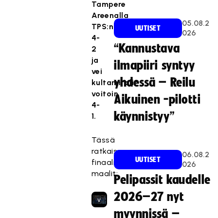
Tampere
o
Areenalla
n
05.08.2
TPS:n
UUTISET
e
026
4-
s
“Kannustava
2
t
ja
ilmapiiri syntyy
e
vei
t
yhdessä – Reilu
kultamitalit
t
voitoin
Aikuinen -pilotti
y
4-
,
käynnistyy”
1.
k
o
Tässä
s
ratkaisevan
06.08.2
k
UUTISET
finaaliottelun
026
a
maalit:
Pelipassit kaudelle
s
e
2026–27 nyt
v
a
myynnissä –