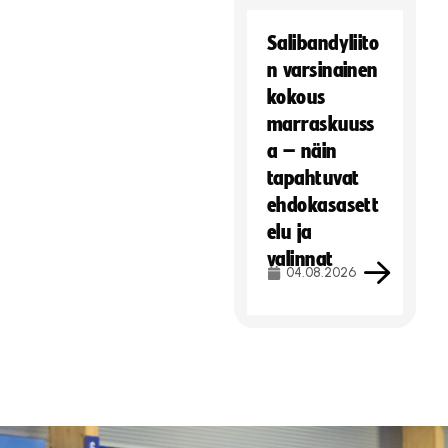
Salibandyliito
n varsinainen
kokous
marraskuuss
a – näin
tapahtuvat
ehdokasasett
elu ja
valinnat
04.08.2026