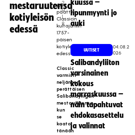
kuussa –
2
mestaruutensa
joka
0
lipunmyynti jo
päättyi
kotiyleisön
1
Classicin
auki
9
kultajuhliin
edessä
1757-
päisen
kotiyleisön
04.08.2
UUTISET
026
edessä.
Salibandyliiton
T
Classic
varsinainen
ä
varmisti
m
neljännen
kokous
ä
perättäisen
s
marraskuussa –
Salibandyliigan
i
mestaruutensa,
näin tapahtuvat
s
kun
ä
ehdokasasettelu
se
l
kaatoi
ja valinnat
t
tänään
ö