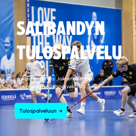
SALIBANDYN
TULOSPALVELU
Jokainen ottelu. Jokainen maali.
Salibandyn tulospalvelussa.
Tulospalveluun