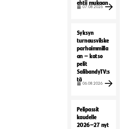
ehtii mukaan
07.08.2026
Syksyn
turnausvilske
parhaimmilla
an – katso
pelit
SalibandyTV:s
tä
06.08.2026
Pelipassit
kaudelle
2026–27 nyt