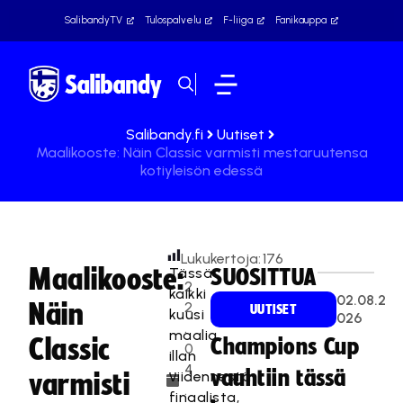
SalibandyTV
Tulospalvelu
F-liiga
Fanikauppa
Salibandy.fi
Uutiset
Maalikooste: Näin Classic varmisti mestaruutensa
kotiyleisön edessä
Lukukertoja:
176
Maalikooste:
Tässä
SUOSITTUA
2
kaikki
02.08.2
Näin
2
UUTISET
kuusi
026
.
maalia
Classic
Champions Cup
0
illan
4
vauhtiin tässä
viidennestä
varmisti
.
finaalista,