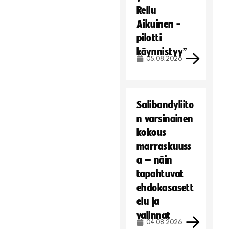
Reilu
Aikuinen -
pilotti
käynnistyy”
05.08.2026
Salibandyliito
n varsinainen
kokous
marraskuuss
a – näin
tapahtuvat
ehdokasasett
elu ja
valinnat
04.08.2026