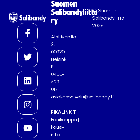
Suomen
© Suomen
Salibandyliitto
Salibandyliitto
ry
2026
Alakiventie
2,
00920
Helsinki
P.
0400-
529
017
asiakaspalvelu@salibandy.fi
PIKALINKIT:
Fanikauppa
|
Kausi-
info