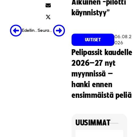
Aikuinen -pilotti
n
oi
käynnistyy”
n
ti
Edellinen
Seuraava
e
06.08.2
v
UUTISET
026
ä
Pelipassit kaudelle
st
ei
2026–27 nyt
t
myynnissä –
ä.
hanki ennen
Hyväksy markkinointievästeet
ensimmäistä peliä
UUSIMMAT