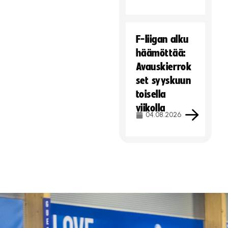
F-liigan alku
häämöttää:
Avauskierrok
set syyskuun
toisella
viikolla
04.08.2026