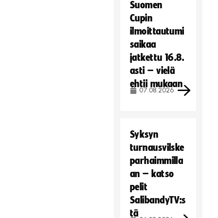
Suomen
Cupin
ilmoittautumi
saikaa
jatkettu 16.8.
asti – vielä
ehtii mukaan
07.08.2026
Syksyn
turnausvilske
parhaimmilla
an – katso
pelit
SalibandyTV:s
tä