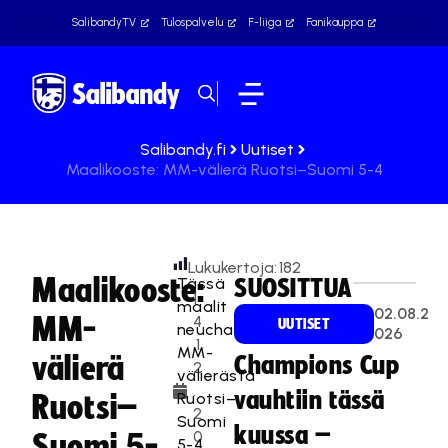
SalibandyTV
Tulospalvelu
F-liiga
Fanikauppa
Salibandy.fi
Uutiset
Maalikooste: MM-välierä Ruotsi–Suomi 5-4
Lukukertoja:
182
Maalikooste:
Tässä
SUOSITTUA
1
maalit
02.08.2
MM-
4
UUTISET
neuchatelin
026
.1
MM-
välierä
Champions Cup
2
välierästä
.
vauhtiin tässä
Ruotsi–
Ruotsi–
2
Suomi
kuussa –
0
Suomi 5-
5-4.