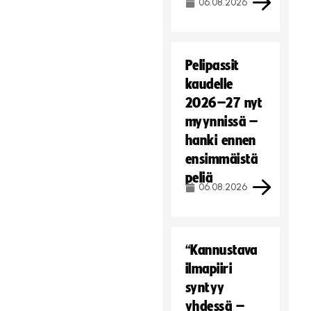
06.08.2026
Pelipassit
kaudelle
2026–27 nyt
myynnissä –
hanki ennen
ensimmäistä
peliä
06.08.2026
“Kannustava
ilmapiiri
syntyy
yhdessä –