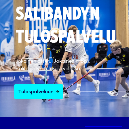
SALIBANDYN
TULOSPALVELU
Jokainen ottelu. Jokainen maali.
Salibandyn tulospalvelussa.
Tulospalveluun