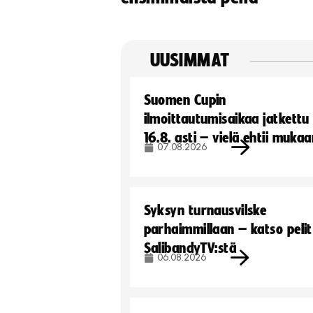
UUSIMMAT
Suomen Cupin
ilmoittautumisaikaa jatkettu
16.8. asti – vielä ehtii muka
07.08.2026
Syksyn turnausvilske
parhaimmillaan – katso pelit
SalibandyTV:stä
06.08.2026