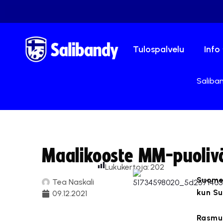
Tulospalvelu
Info
Saliban
Maalikooste MM-puolivä
Lukukertoja:
202
Suomen
Tea Naskali
kun Su
09.12.2021
Rasmus