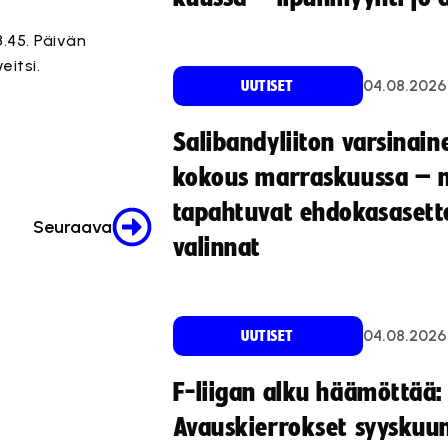
.45. Päivän
eitsi.
04.08.2026
UUTISET
teitä.
Salibandyliiton varsinain
kokous marraskuussa – 
tapahtuvat ehdokasasette
Seuraava
valinnat
04.08.2026
UUTISET
F-liigan alku häämöttää:
Avauskierrokset syyskuu