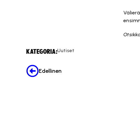
Välier
ensimm
Otsikk
Uutiset
KATEGORIA:
Edellinen