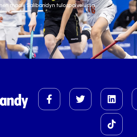
inen maali. Salibandyn tulospalvelussa.