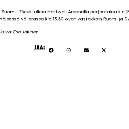
ä Suomi–Tšekki alkaa Hartwall Areenalla perjantaina klo 18
äisessä välierässä klo 15.30 ovat vastakkain Ruotsi ja Sv
Tämä sisältö on estetty, koska se vaatii markkinointieväs
okuva: Esa Jokinen
Hyväksy markkinointievästeet
JAA: