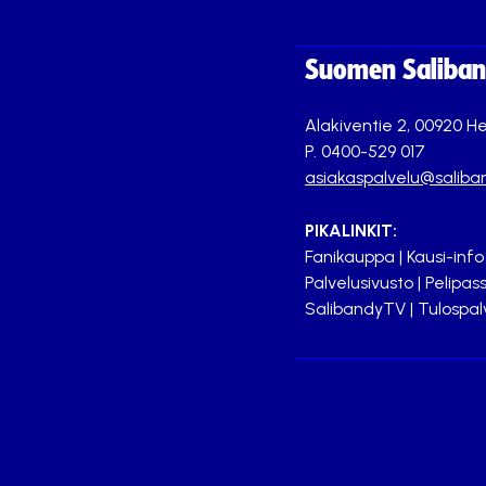
Suomen Saliband
Alakiventie 2, 00920 He
P. 0400-529 017
asiakaspalvelu@saliban
PIKALINKIT:
Fanikauppa
|
Kausi-info
Palvelusivusto
|
Pelipass
SalibandyTV
|
Tulospal