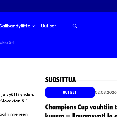
Salibandyliitto
Uutiset
kia 5-1
SUOSITTUA
02.08.2026
UUTISET
 ja syötti yhden,
Slovakian 5-1.
Champions Cup vauhtiin 
aalin mieheen.
kuussa – lipunmyynti jo 