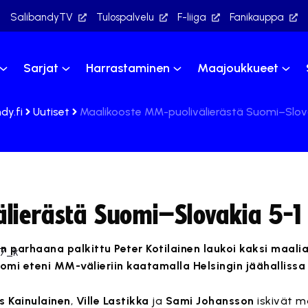
SalibandyTV
Tulospalvelu
F-liiga
Fanikauppa
Sarjat
Harrastaminen
Maajoukkueet
dy.fi
Uutiset
Maalikooste MM-puolivälierästä Suomi–Slova
lierästä Suomi–Slovakia 5-1
 parhaana palkittu Peter Kotilainen laukoi kaksi maalia
omi eteni MM-välieriin kaatamalla Helsingin jäähallissa 
 Kainulainen
,
Ville Lastikka
ja
Sami Johansson
iskivät m