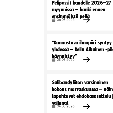
Pelipassit kaudelle 2026–27
myynnissä – hanki ennen
ensimmäistä peliä
06.08.2026
“Kannustava ilmapiiri syntyy
yhdessä – Reilu Aikuinen -pil
käynnistyy”
05.08.2026
Salibandyliiton varsinainen
kokous marraskuussa – näin
tapahtuvat ehdokasasettelu 
valinnat
04.08.2026