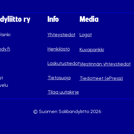
yliitto ry
Info
Media
lsinki
Yhteystiedot
Logot
dy.fi
Henkilöstö
Kuvapankki
Laskutustiedot
Viestinnän yhteystiedot
Tietosuoja
it
Tiedotteet (ePressi)
velu
Tilaa uutiskirje
© Suomen Salibandyliitto 2026