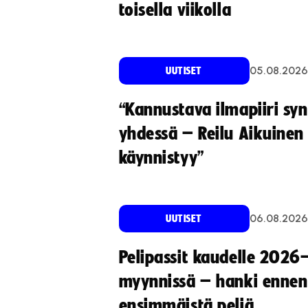
toisella viikolla
05.08.2026
UUTISET
“Kannustava ilmapiiri sy
yhdessä – Reilu Aikuinen 
käynnistyy”
06.08.2026
UUTISET
Pelipassit kaudelle 2026
myynnissä – hanki ennen
ensimmäistä peliä