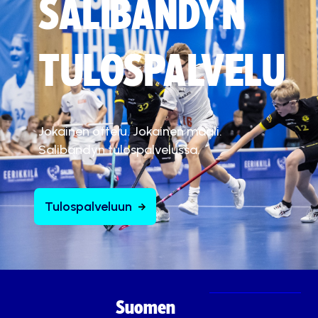
SALIBANDYN
TULOSPALVELU
Jokainen ottelu. Jokainen maali.
Salibandyn tulospalvelussa.
Tulospalveluun
Suomen