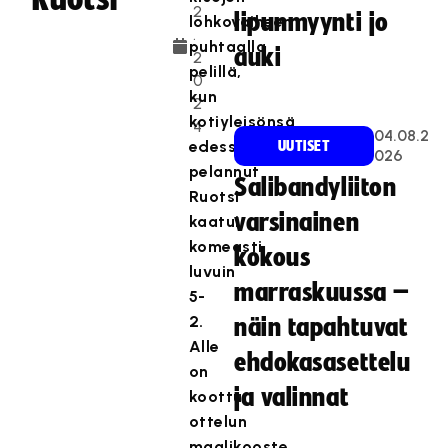
2
lipunmyynti jo
lohkovaiheen
.
puhtaalla
auki
2
pelillä,
0
kun
2
kotiyleisönsä
4
04.08.2
edessä
UUTISET
026
pelannut
Salibandyliiton
Ruotsi
varsinainen
kaatui
komeasti
kokous
luvuin
marraskuussa –
5-
2.
näin tapahtuvat
Alle
ehdokasasettelu
on
ja valinnat
koottu
ottelun
maalikooste