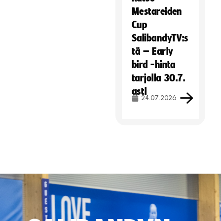
Mestareiden
Cup
SalibandyTV:s
tä – Early
bird -hinta
tarjolla 30.7.
asti
24.07.2026