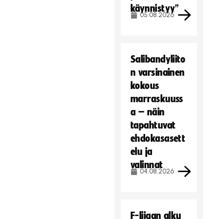
käynnistyy”
Hyväksy markkinointievästeet
05.08.2026
Salibandyliito
n varsinainen
kokous
marraskuuss
a – näin
tapahtuvat
ehdokasasett
elu ja
valinnat
04.08.2026
F-liigan alku