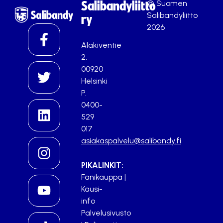
© Suomen
Salibandyliitto
Salibandyliitto
ry
2026
Alakiventie
2,
00920
Helsinki
P.
0400-
529
017
asiakaspalvelu@salibandy.fi
PIKALINKIT:
Fanikauppa
|
Kausi-
info
Palvelusivusto