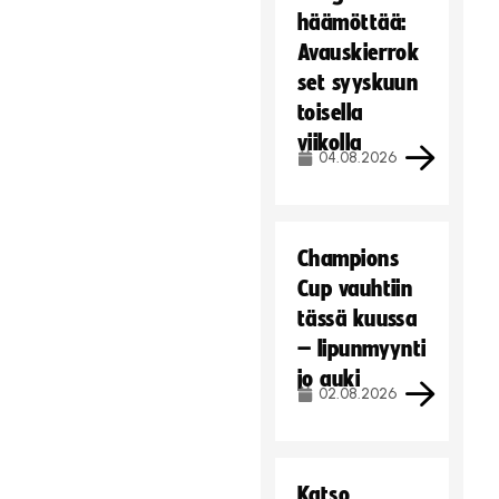
häämöttää:
Avauskierrok
set syyskuun
toisella
viikolla
04.08.2026
Champions
Cup vauhtiin
tässä kuussa
– lipunmyynti
jo auki
02.08.2026
Katso