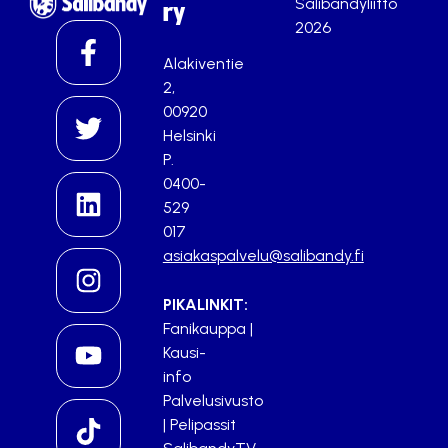
Salibandyliitto
ry
2026
Alakiventie
2,
00920
Helsinki
P.
0400-
529
017
asiakaspalvelu@salibandy.fi
PIKALINKIT:
Fanikauppa
|
Kausi-
info
Palvelusivusto
|
Pelipassit