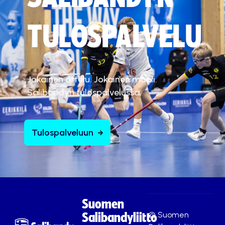
TULOSPALVELU
Jokainen ottelu. Jokainen maali.
Salibandyn tulospalvelussa.
Tulospalveluun
Suomen
© Suomen
Salibandyliitto