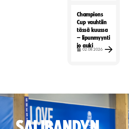
Champions
Cup vauhtiin
tässä kuussa
– lipunmyynti
jo auki
02.08.2026
SALIBANDYN