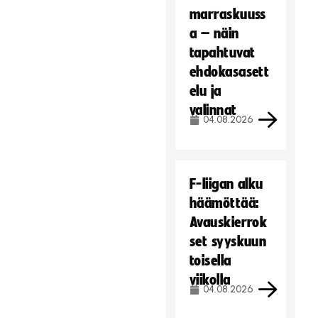
marraskuuss
a – näin
tapahtuvat
ehdokasasett
elu ja
valinnat
04.08.2026
F-liigan alku
häämöttää:
Avauskierrok
set syyskuun
toisella
viikolla
04.08.2026