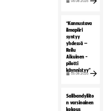
06.08.2026
“Kannustava
ilmapiiri
syntyy
yhdessä –
Reilu
Aikuinen -
pilotti
käynnistyy”
05.08.2026
Salibandyliito
n varsinainen
kokous