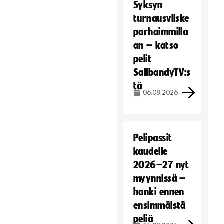
Syksyn
turnausvilske
parhaimmilla
an – katso
pelit
SalibandyTV:s
tä
06.08.2026
Pelipassit
kaudelle
2026–27 nyt
myynnissä –
hanki ennen
ensimmäistä
peliä