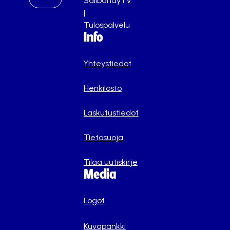
SalibandyTV
|
Tulospalvelu
Info
Yhteystiedot
Henkilöstö
Laskutustiedot
Tietosuoja
Tilaa uutiskirje
Media
Logot
Kuvapankki