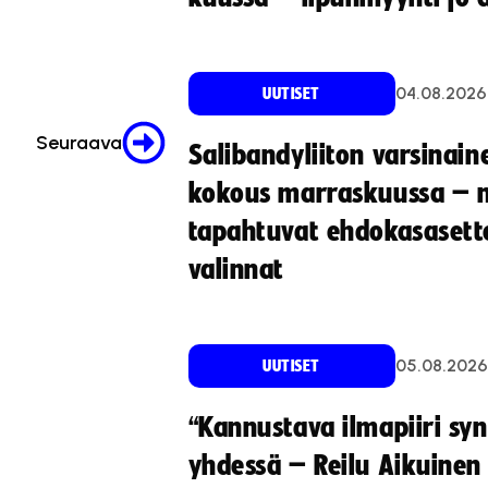
eitä.
eitä.
eitä.
eitä.
04.08.2026
UUTISET
Seuraava
Salibandyliiton varsinain
kokous marraskuussa – 
tapahtuvat ehdokasasette
valinnat
05.08.2026
UUTISET
“Kannustava ilmapiiri sy
yhdessä – Reilu Aikuinen 