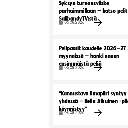
Syksyn turnausvilske
parhaimmillaan – katso pelit
SalibandyTV:stä
06.08.2026
Pelipassit kaudelle 2026–27
myynnissä – hanki ennen
ensimmäistä peliä
06.08.2026
“Kannustava ilmapiiri syntyy
yhdessä – Reilu Aikuinen -pil
käynnistyy”
05.08.2026