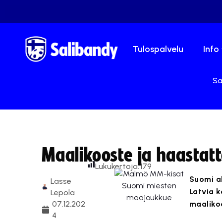
Tulospalvelu
Info
Sa
Maalikooste ja haastat
Lukukertoja:
179
Suomi a
Lasse
Latvia k
Lepola
07.12.202
maaliko
4