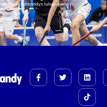
inen maali. Salibandyn tulospalvelussa.