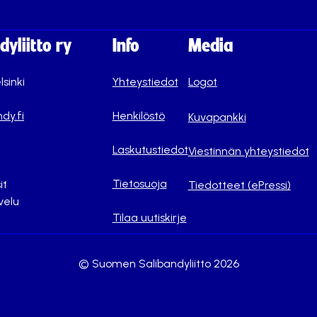
yliitto ry
Info
Media
lsinki
Yhteystiedot
Logot
dy.fi
Henkilöstö
Kuvapankki
Laskutustiedot
Viestinnän yhteystiedot
Tietosuoja
it
Tiedotteet (ePressi)
velu
Tilaa uutiskirje
© Suomen Salibandyliitto 2026