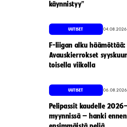
käynnistyy”
04.08.2026
UUTISET
F-liigan alku häämöttää:
Avauskierrokset syyskuu
toisella viikolla
06.08.2026
UUTISET
Pelipassit kaudelle 2026
myynnissä – hanki ennen
ensimmäistä peliä