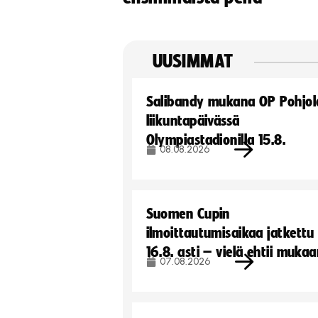
UUSIMMAT
Salibandy mukana OP Pohjol
liikuntapäivässä
Olympiastadionilla 15.8.
08.08.2026
Suomen Cupin
ilmoittautumisaikaa jatkettu
16.8. asti – vielä ehtii muka
07.08.2026