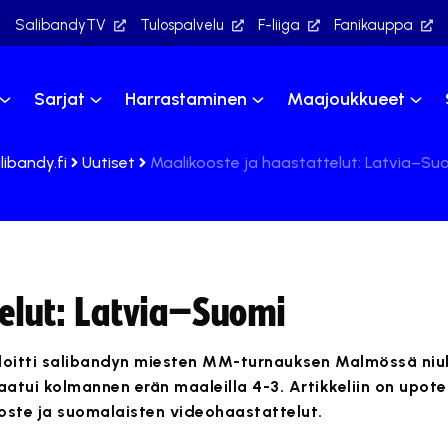
SalibandyTV
Tulospalvelu
F-liiga
Fanikauppa
Sarjat
Harrastaminen
Maajoukkueet
libandy.fi
Uutiset
Maalikooste ja haastattelut: Latvia–Su
telut: Latvia–Suomi
loitti salibandyn miesten MM-turnauksen Malmössä niuka
aatui kolmannen erän maaleilla 4-3. Artikkeliin on upote
oste ja suomalaisten videohaastattelut.