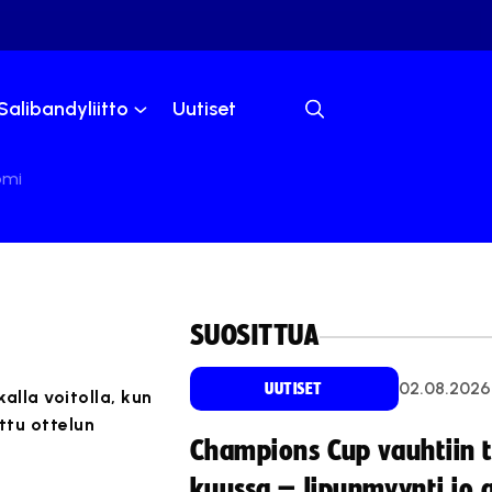
Salibandyliitto
Uutiset
omi
SUOSITTUA
02.08.2026
UUTISET
lla voitolla, kun
ttu ottelun
Champions Cup vauhtiin 
kuussa – lipunmyynti jo 