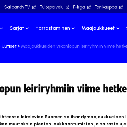
SalibandyTV
Tulospalvelu
F-liiga
Fanikauppa
Sarjat
Harrastaminen
Maajoukkueet
Uutiset
Maajoukkueiden viikonlopun leiriryhmiin viime het
opun leiriryhmiin viime hetk
aihteessa leirelevien Suomen salibandymaajoukkueiden l
etken muutoksia pienten loukkaantumisten ja sairasteluje