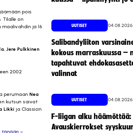
 jäämään pois
n
. Tilalle on
04.08.2026
UUTISET
 maalivahdin ja 16
Salibandyliiton varsinain
la
,
Jere Pulkkinen
kokous marraskuussa – 
tapahtuvat ehdokasasette
ppeen 2002
valinnat
nsa perumaan
Nea
04.08.2026
UUTISET
ken kutsun saivat
 Likki
ja Classicin
F-liigan alku häämöttää:
Avauskierrokset syyskuu
a tänään –