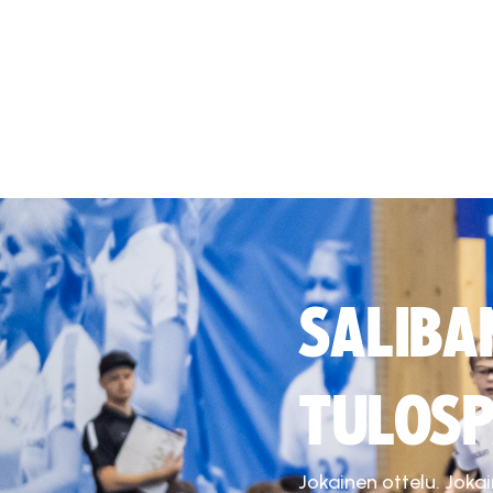
SALIBA
TULOSP
Jokainen ottelu. Joka