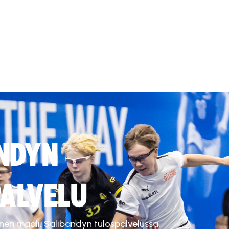
NDYN
ALVELU
inen maali. Salibandyn tulospalvelussa.