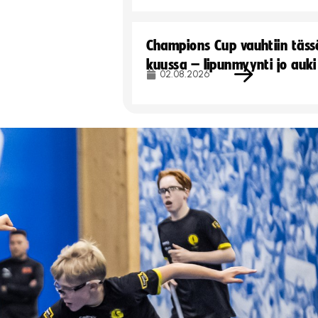
Champions Cup vauhtiin täss
kuussa – lipunmyynti jo auki
02.08.2026