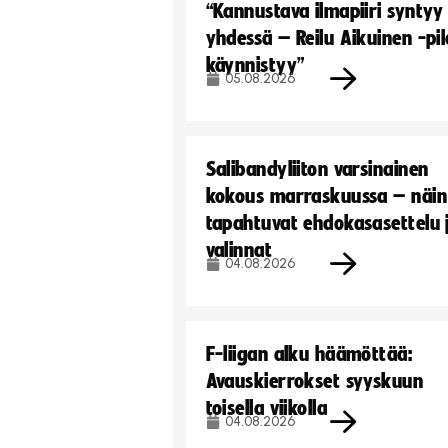
“Kannustava ilmapiiri syntyy
yhdessä – Reilu Aikuinen -pil
käynnistyy”
05.08.2026
Salibandyliiton varsinainen
kokous marraskuussa – näin
tapahtuvat ehdokasasettelu 
valinnat
04.08.2026
F-liigan alku häämöttää:
Avauskierrokset syyskuun
toisella viikolla
04.08.2026