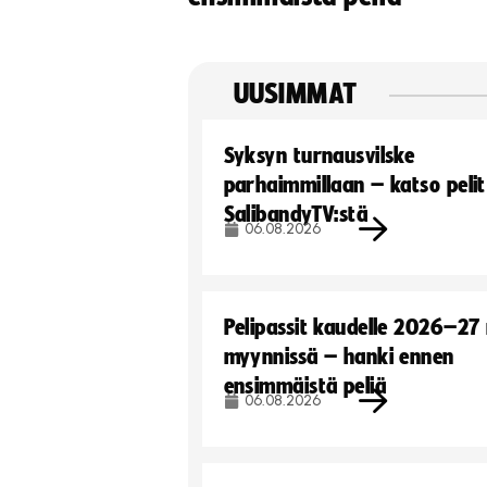
UUSIMMAT
Syksyn turnausvilske
parhaimmillaan – katso pelit
SalibandyTV:stä
06.08.2026
Pelipassit kaudelle 2026–27
myynnissä – hanki ennen
ensimmäistä peliä
06.08.2026