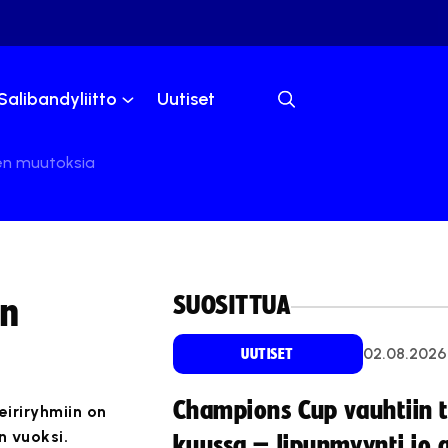
Salibandyliitto
Uutiset
ken muutoksia
SUOSITTUA
en
02.08.2026
UUTISET
Champions Cup vauhtiin 
eiriryhmiin on
n vuoksi.
kuussa – lipunmyynti jo 