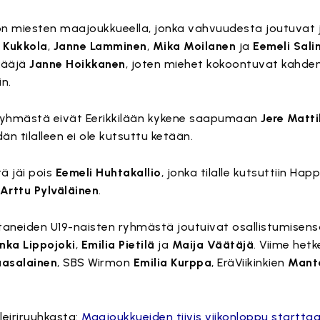
 on miesten maajoukkueella, jonka vahvuudesta joutuvat
i Kukkola
,
Janne Lamminen
,
Mika Moilanen
ja
Eemeli Sali
kääjä
Janne Hoikkanen
, joten miehet kokoontuvat kahden
n.
yhmästä eivät Eerikkilään kykene saapumaan
Jere Matti
dän tilalleen ei ole kutsuttu ketään.
ä jäi pois
Eemeli Huhtakallio
, jonka tilalle kutsuttiin Ha
Arttu Pylväläinen
.
ittaneiden U19-naisten ryhmästä joutuivat osallistumise
Inka Lippojoki
,
Emilia Pietilä
ja
Maija Väätäjä
. Viime het
aasalainen
, SBS Wirmon
Emilia Kurppa
, EräViikinkien
Manta
eiriruuhkasta:
Maajoukkueiden tiivis viikonloppu startta