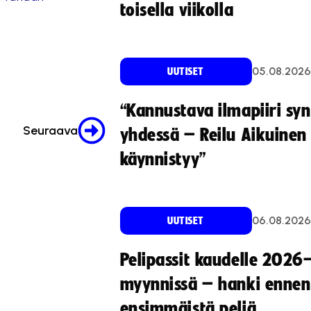
toisella viikolla
05.08.2026
UUTISET
“Kannustava ilmapiiri sy
Seuraava
yhdessä – Reilu Aikuinen 
käynnistyy”
06.08.2026
UUTISET
Pelipassit kaudelle 2026
myynnissä – hanki ennen
ensimmäistä peliä