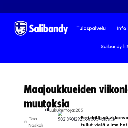
Tulospalvelu
Info
Salibandy.fi
Maajoukkueiden viikonl
muutoksia
Lukukertoja:
285
Eerikkilässä viikonv
Tea
tullut vielä viime h
Naskali