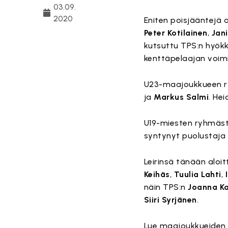
03.09.
2020
Eniten poisjääntejä
Peter Kotilainen
,
Jan
kutsuttu TPS:n hyök
kenttäpelaajan voimi
U23-maajoukkueen r
ja
Markus Salmi
. Hei
U19-miesten ryhmäst
syntynyt puolustaja
Leirinsä tänään alo
Keihäs
,
Tuulia Lahti
,
näin TPS:n
Joanna K
Siiri Syrjänen
.
Lue maajoukkueiden l