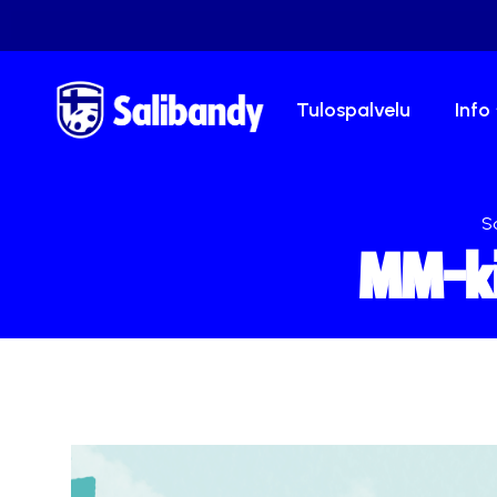
Tulospalvelu
Info
Sa
MM-ki