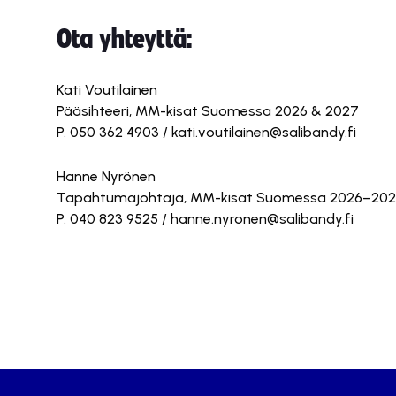
Ota yhteyttä:
Kati Voutilainen
Pääsihteeri, MM-kisat Suomessa 2026 & 2027
P. 050 362 4903 / kati.voutilainen@salibandy.fi
Hanne Nyrönen
Tapahtumajohtaja, MM-kisat Suomessa 2026–20
P. 040 823 9525 / hanne.nyronen@salibandy.fi
Tämä sisältö on estetty, kos
Hyväksy mar