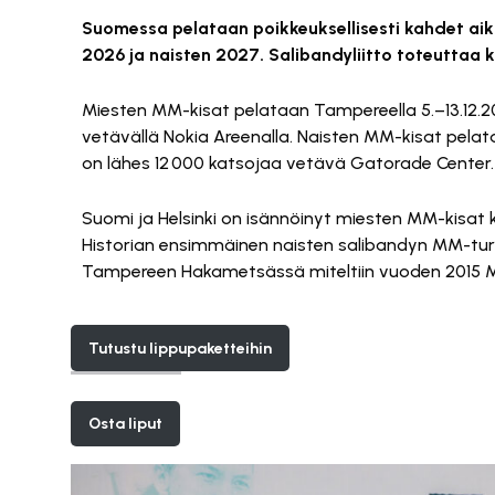
Suomessa pelataan poikkeuksellisesti kahdet aik
2026 ja naisten 2027. Salibandyliitto toteuttaa k
Miesten MM-kisat pelataan Tampereella 5.–13.12.20
vetävällä Nokia Areenalla. Naisten MM-kisat pelat
on lähes 12 000 katsojaa vetävä Gatorade Center.
Suomi ja Helsinki on isännöinyt miesten MM-kisat 
Historian ensimmäinen naisten salibandyn MM-turn
Tampereen Hakametsässä miteltiin vuoden 2015 M
Tutustu lippupaketteihin
Osta liput