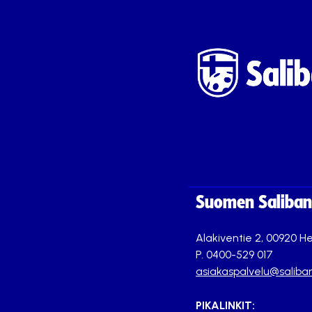
Suomen Saliband
Alakiventie 2, 00920 He
P. 0400-529 017
asiakaspalvelu@saliban
PIKALINKIT: