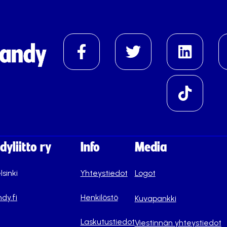
yliitto ry
Info
Media
lsinki
Yhteystiedot
Logot
dy.fi
Henkilöstö
Kuvapankki
Laskutustiedot
Viestinnän yhteystiedot