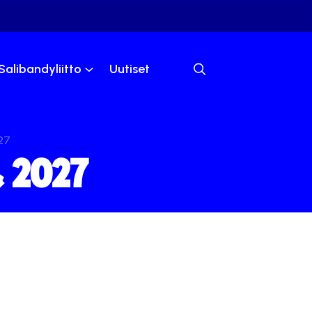
Salibandyliitto
Uutiset
27
& 2027