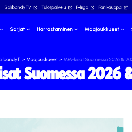
SalibandyTV
Tulospalvelu
F-liiga
Fanikauppa
Sarjat
Harrastaminen
Maajoukkueet
libandy.fi
>
Maajoukkueet
>
MM-kisat Suomessa 2026 & 20
sat Suomessa 2026 