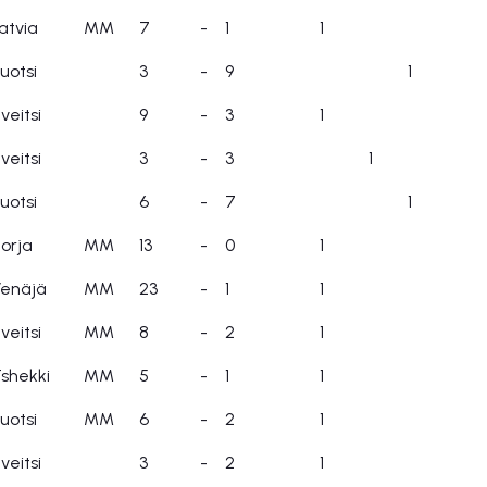
atvia
MM
7
-
1
1
uotsi
3
-
9
1
veitsi
9
-
3
1
veitsi
3
-
3
1
uotsi
6
-
7
1
orja
MM
13
-
0
1
enäjä
MM
23
-
1
1
veitsi
MM
8
-
2
1
shekki
MM
5
-
1
1
uotsi
MM
6
-
2
1
veitsi
3
-
2
1