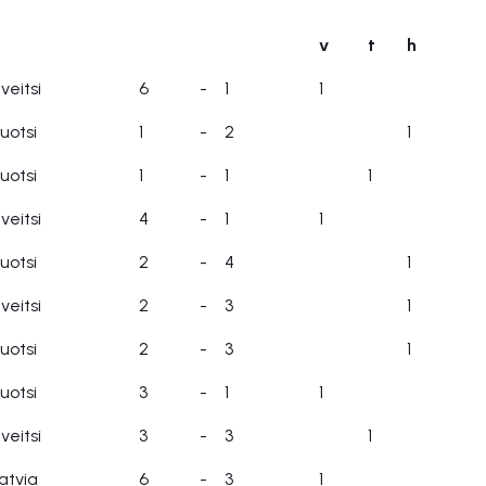
v
t
h
v
t
h
veitsi
6
-
1
1
uotsi
1
-
2
1
uotsi
1
-
1
1
veitsi
4
-
1
1
uotsi
2
-
4
1
veitsi
2
-
3
1
uotsi
2
-
3
1
uotsi
3
-
1
1
veitsi
3
-
3
1
atvia
6
-
3
1