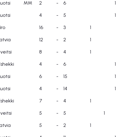
uotsi
MM
2
-
6
1
uotsi
4
-
5
1
iro
16
-
3
1
atvia
12
-
2
1
veitsi
8
-
4
1
shekki
4
-
6
1
uotsi
6
-
15
1
uotsi
4
-
14
1
shekki
7
-
4
1
veitsi
5
-
5
1
atvia
5
-
2
1