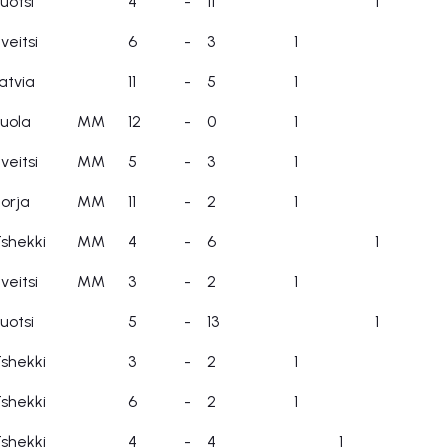
uotsi
4
-
11
1
veitsi
6
-
3
1
atvia
11
-
5
1
uola
MM
12
-
0
1
veitsi
MM
5
-
3
1
orja
MM
11
-
2
1
shekki
MM
4
-
6
1
veitsi
MM
3
-
2
1
uotsi
5
-
13
1
shekki
3
-
2
1
shekki
6
-
2
1
shekki
4
-
4
1