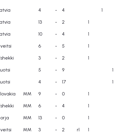
atvia
4
-
4
1
atvia
13
-
2
1
atvia
10
-
4
1
veitsi
6
-
5
1
shekki
3
-
2
1
uotsi
5
-
9
1
uotsi
4
-
17
1
lovakia
MM
9
-
0
1
shekki
MM
6
-
4
1
orja
MM
13
-
0
1
veitsi
MM
3
-
2
rl
1