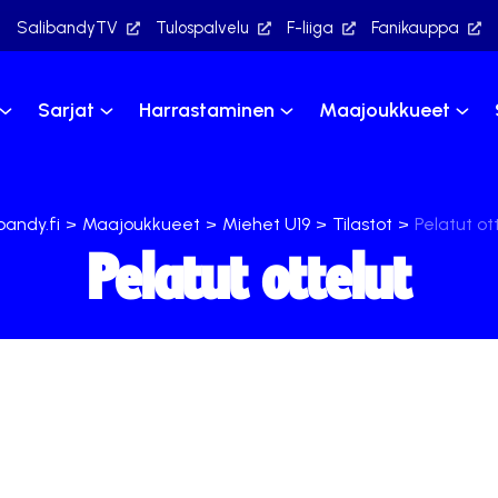
SalibandyTV
Tulospalvelu
F-liiga
Fanikauppa
Sarjat
Harrastaminen
Maajoukkueet
bandy.fi
>
Maajoukkueet
>
Miehet U19
>
Tilastot
>
Pelatut ot
Pelatut ottelut