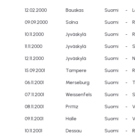
12.02.2000
Bauskas
Suomi
-
L
09.09.2000
Solna
Suomi
-
R
10.11.2000
Jyväskylä
Suomi
-
R
11.11.2000
Jyväskylä
Suomi
-
S
12.11.2000
Jyväskylä
Suomi
-
N
15.09.2001
Tampere
Suomi
-
R
06.11.2001
Merseburg
Suomi
-
T
07.11.2001
Weissenfels
Suomi
-
08.11.2001
Prittiz
Suomi
-
V
09.11.2001
Halle
Suomi
-
V
10.11.2001
Dessau
Suomi
-
R