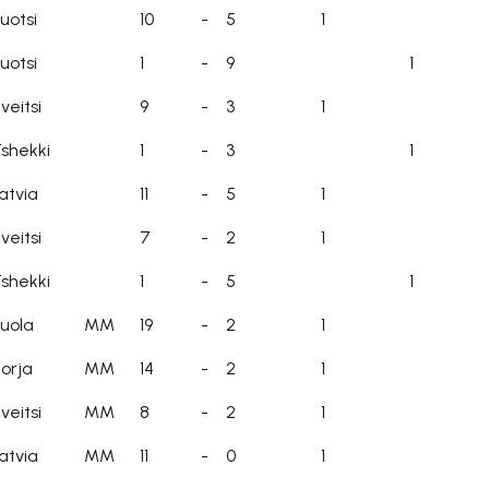
uotsi
10
-
5
1
uotsi
1
-
9
1
veitsi
9
-
3
1
shekki
1
-
3
1
atvia
11
-
5
1
veitsi
7
-
2
1
shekki
1
-
5
1
uola
MM
19
-
2
1
orja
MM
14
-
2
1
veitsi
MM
8
-
2
1
atvia
MM
11
-
0
1