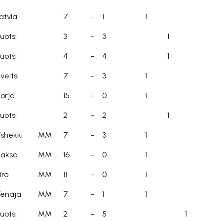
atvia
7
-
1
1
uotsi
3
-
3
1
uotsi
4
-
4
1
veitsi
7
-
3
1
orja
15
-
0
1
uotsi
2
-
2
1
shekki
MM
7
-
3
1
Saksa
MM
16
-
0
1
iro
MM
11
-
0
1
enäjä
MM
7
-
1
1
uotsi
MM
2
-
5
1