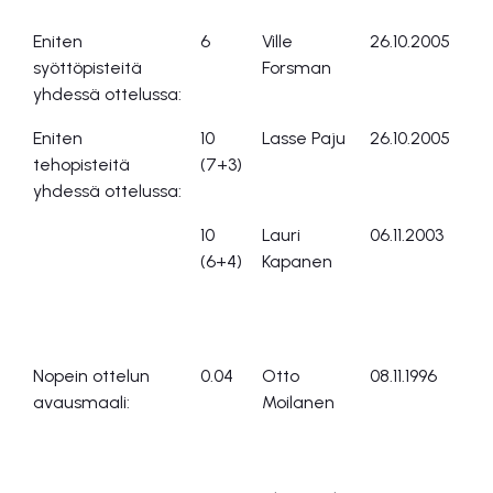
Eniten
6
Ville
26.10.2005
Ce
syöttöpisteitä
Forsman
yhdessä ottelussa:
Eniten
10
Lasse Paju
26.10.2005
Ce
tehopisteitä
(7+3)
yhdessä ottelussa:
10
Lauri
06.11.2003
Pr
(6+4)
Kapanen
Nopein ottelun
0.04
Otto
08.11.1996
He
avausmaali:
Moilanen