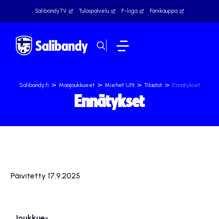
SalibandyTV
Tulospalvelu
F-liiga
Fanikauppa
>
>
>
>
Salibandy.fi
Maajoukkueet
Miehet U19
Tilastot
Ennätykset
Ennätykset
Päivitetty 17.9.2025
Joukkue-