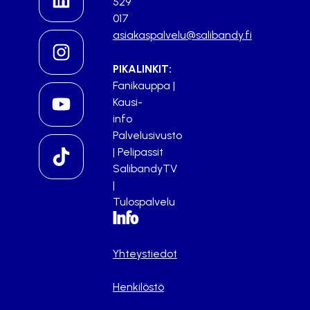
529
017
asiakaspalvelu@salibandy.fi
PIKALINKIT:
Fanikauppa
|
Kausi-
info
Palvelusivusto
|
Pelipassit
SalibandyTV
|
Tulospalvelu
Info
Yhteystiedot
Henkilöstö