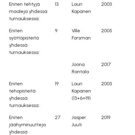
Eniten tehtyjä
13
Lauri
2003
maaleja yhdessä
Kapanen
turnauksessa:
Eniten
9
Ville
2005
syöttöpisteitä
Forsman
yhdessä
turnauksessa:
Joona
2017
Rantala
Eniten
19
Lauri
2003
tehopisteitä
Kapanen
yhdessä
(13+6=19)
turnauksessa:
Eniten
27
Jasper
2019
jäähyminuutteja
Juuti
yhdessä