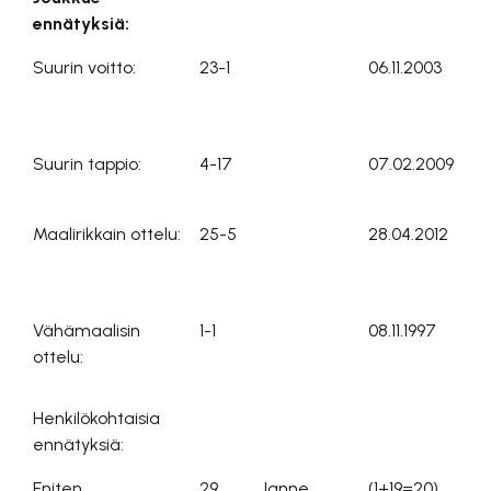
ennätyksiä:
Joukkue-
Suurin voitto:
23-1
06.11.2003
Pr
ennätyksiä:
Suurin tappio:
4-17
07.02.2009
Vä
Maalirikkain ottelu:
25-5
28.04.2012
Tr
Vähämaalisin
1-1
08.11.1997
Ad
ottelu:
Henkilökohtaisia
ennätyksiä:
Eniten
29
Janne
(1+19=20)