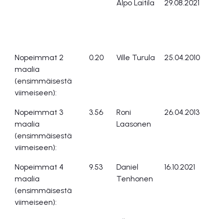
Alpo Laitila
29.08.2021
Br
Nopeimmat 2
0.20
Ville Turula
25.04.2010
Tr
maalia
(ensimmäisestä
viimeiseen):
Nopeimmat 3
3.56
Roni
26.04.2013
Ko
maalia
Laasonen
(ensimmäisestä
viimeiseen):
Nopeimmat 4
9.53
Daniel
16.10.2021
Pl
maalia
Tenhonen
(ensimmäisestä
viimeiseen):