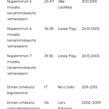
Nopeimmat 5
25.47
Ville
31.10.2014
Hä
maalia
Lastikka
(ensimmäisestä
viimeiseen):
Nopeimmat 6
36.58
Lasse Paju
26.10.2005
Ce
maalia
(ensimmäisestä
viimeiseen):
Nopeimmat 7
39.36
Lasse Paju
26.10.2005
Ce
maalia
(ensimmäisestä
viimeiseen):
Eniten otteluita
17
Nico Salo
2011-2013
kapteenina:
Eniten otteluita
56
Lars
2002-2009
päävalmentajana:
Eriksson