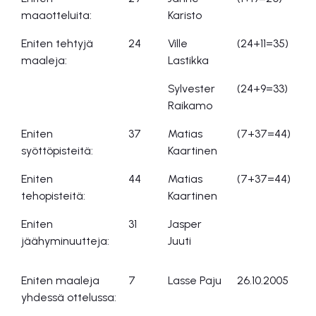
maaotteluita:
Karisto
Eniten tehtyjä
24
Ville
(24+11=35)
maaleja:
Lastikka
Sylvester
(24+9=33)
Raikamo
Eniten
37
Matias
(7+37=44)
syöttöpisteitä:
Kaartinen
Eniten
44
Matias
(7+37=44)
tehopisteitä:
Kaartinen
Eniten
31
Jasper
jäähyminuutteja:
Juuti
Eniten maaleja
7
Lasse Paju
26.10.2005
Ce
yhdessä ottelussa: