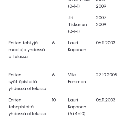
(0-1-1)
2009
Jiri
2007-
Tikkanen
2009
(0-1-1)
Eniten tehtyjä
6
Lauri
06.11.2003
Pr
maaleja yhdessä
Kapanen
ottelussa:
Eniten
6
Ville
27.10.2005
Ce
syöttöpisteitä
Forsman
yhdessä ottelussa:
Eniten
10
Lauri
06.11.2003
Pr
tehopisteitä
Kapanen
yhdessä ottelussa:
(6+4=10)