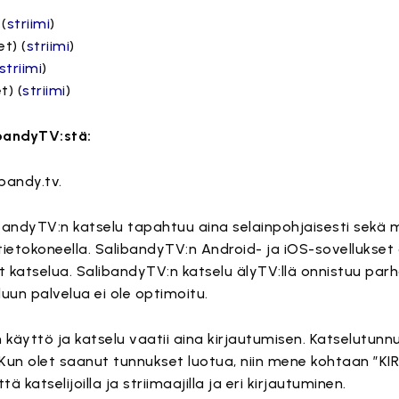
 (
striimi
)
et) (
striimi
)
striimi
)
t) (
striimi
)
ibandyTV:stä:
bandy.tv.
andyTV:n katselu tapahtuu aina selainpohjaisesti sekä m
 tietokoneella. SalibandyTV:n Android- ja iOS-sovellukset
t katselua. SalibandyTV:n katselu älyTV:llä onnistuu par
luun palvelua ei ole optimoitu.
 käyttö ja katselu vaatii aina kirjautumisen. Katselutunn
un olet saanut tunnukset luotua, niin mene kohtaan ”KIR
katselijoilla ja striimaajilla ja eri kirjautuminen.