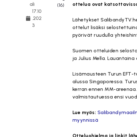
ali
ottelua ovat katsottaviss
17.10
.202
Lähetykset SalibandyTV:h
3
ottelut lisäksi selostettui
pyörivät ruudulla yhteishin
Suomen otteluiden selosta
ja Julius Mella. Lauantain
Lisämausteen Turun EFT-tu
alussa Singaporessa. Turus
kerran ennen MM-areenaa. 
valmistautuessa ensi vuod
Lue myös:
Salibandymaailm
myynnissä
Otteluohjelma ja linkit läh