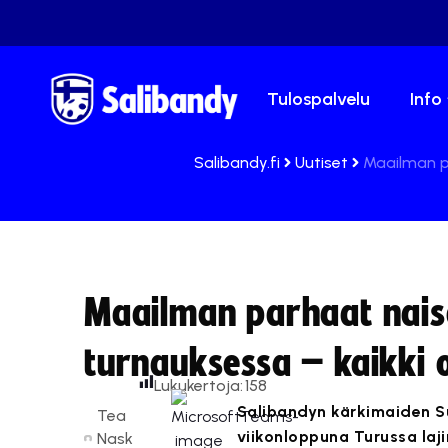
Tulospalvelu
Info
Salibandy.fi
Uutiset
Maailman pa
Maailman parhaat naise
turnauksessa – kaikki o
Lukukertoja:
158
Salibandyn kärkimaiden Su
Tea
viikonloppuna Turussa laj
Nask