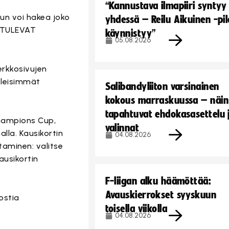
“Kannustava ilmapiiri syntyy
lun voi hakea joko
yhdessä – Reilu Aikuinen -pil
 TULEVAT
käynnistyy”
05.08.2026
rkkosivujen
 yleisimmät
Salibandyliiton varsinainen
kokous marraskuussa – näin
tapahtuvat ehdokasasettelu 
Champions Cup,
valinnat
lla. Kausikortin
04.08.2026
taminen: valitse
ausikortin
F-liigan alku häämöttää:
Avauskierrokset syyskuun
ostia
toisella viikolla
04.08.2026