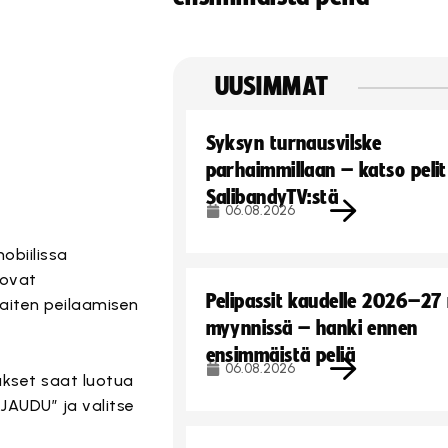
UUSIMMAT
Syksyn turnausvilske
parhaimmillaan – katso pelit
SalibandyTV:stä
06.08.2026
obiilissa
 ovat
Pelipassit kaudelle 2026–27
haiten peilaamisen
myynnissä – hanki ennen
ensimmäistä peliä
06.08.2026
ukset saat luotua
JAUDU” ja valitse