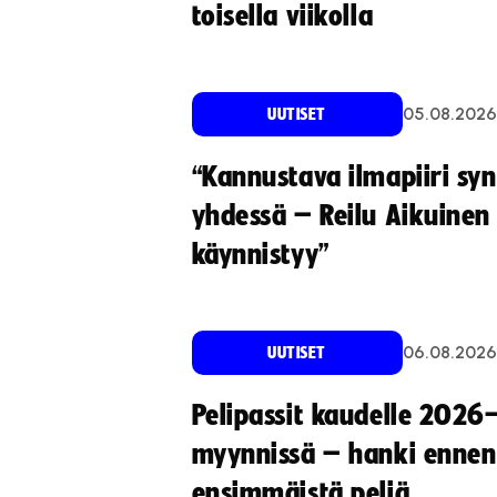
toisella viikolla
05.08.2026
UUTISET
“Kannustava ilmapiiri sy
yhdessä – Reilu Aikuinen 
käynnistyy”
06.08.2026
UUTISET
Pelipassit kaudelle 2026
myynnissä – hanki ennen
ensimmäistä peliä