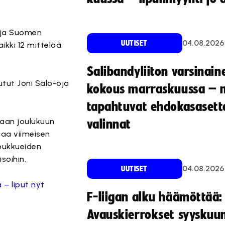
 ja Suomen
04.08.2026
UUTISET
aikki 12 mittelöä
Salibandyliiton varsinain
tut Joni Salo-oja
kokous marraskuussa – 
tapahtuvat ehdokasasette
taan joulukuun
valinnat
taa viimeisen
oukkueiden
soihin.
04.08.2026
UUTISET
– liput nyt
F-liigan alku häämöttää:
Avauskierrokset syyskuu