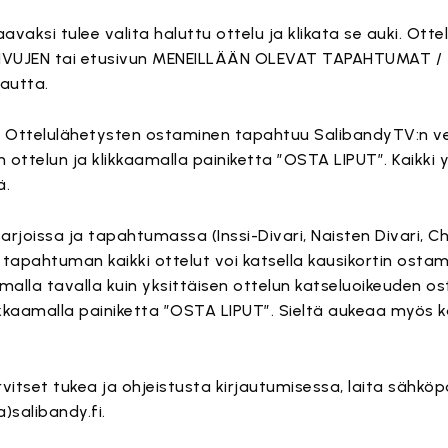
avaksi tulee valita haluttu ottelu ja klikata se auki. Otte
IVUJEN tai etusivun MENEILLÄÄN OLEVAT TAPAHTUMAT /
autta.
Ottelulähetysten ostaminen tapahtuu SalibandyTV:n ve
n ottelun ja klikkaamalla painiketta ”OSTA LIPUT”. Kaikki
ä.
sarjoissa ja tapahtumassa (Inssi-Divari, Naisten Divari, 
 tapahtuman kaikki ottelut voi katsella kausikortin ostama
lla tavalla kuin yksittäisen ottelun katseluoikeuden os
likkaamalla painiketta ”OSTA LIPUT”. Sieltä aukeaa myös k
vitset tukea ja ohjeistusta kirjautumisessa, laita sähköp
)salibandy.fi.