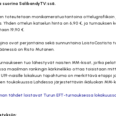
a suorina SalibandyTV:ssä.
en toteutetaan monikameratuotantoina ottelugrafiikoin
na. Yhden ottelun katselun hinta on 6,90 €, ja turnauksen k
taan 19,90 €.
jina ovat perjantaina sekä sunnuntaina LoistoCastista tu
a äänessä on Risto Mutanen.
rnaukseen tuo lähestyvät naisten MM-kisat, jotka pela
sa maailman rankingin kärkinelikko ottaa toisistaan mit
U19-naisille lokakuun tapahtuma on merkittävä etappi j
en toukokuussa Lahdessa järjestettäviin ikäluokan MM-ki
an tähdet loistavat Turun EFT-turnauksessa lokakuussa 
etyksiin: