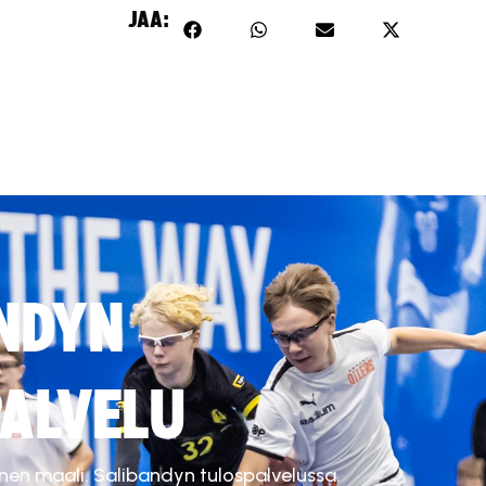
JAA:
NDYN
ALVELU
inen maali. Salibandyn tulospalvelussa.