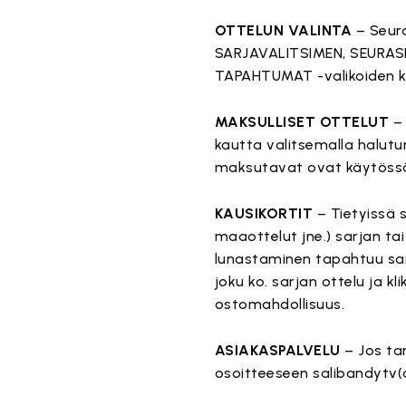
OTTELUN VALINTA
– Seura
SARJAVALITSIMEN, SEURAS
TAPAHTUMAT -valikoiden k
MAKSULLISET OTTELUT
– 
kautta valitsemalla halutu
maksutavat ovat käytöss
KAUSIKORTIT
– Tietyissä 
maaottelut jne.) sarjan tai
lunastaminen tapahtuu sama
joku ko. sarjan ottelu ja k
ostomahdollisuus.
ASIAKASPALVELU
– Jos tar
osoitteeseen salibandytv(a