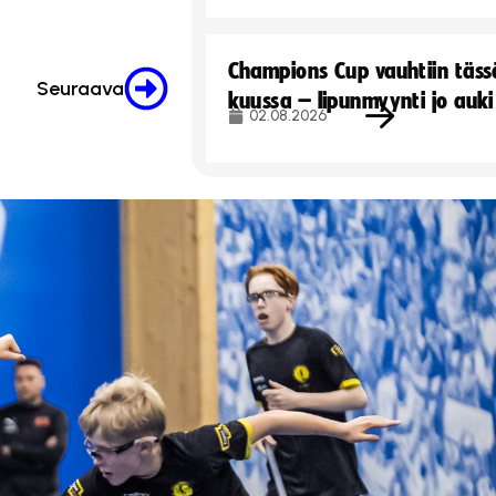
Champions Cup vauhtiin täss
Seuraava
kuussa – lipunmyynti jo auki
02.08.2026