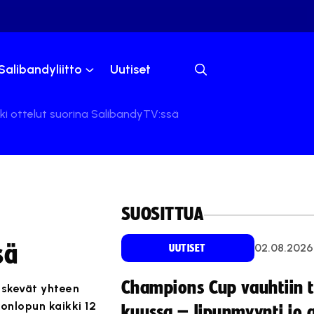
Salibandyliitto
Uutiset
i ottelut suorina SalibandyTV:ssä
SUOSITTUA
sä
02.08.2026
UUTISET
Champions Cup vauhtiin 
iskevät yhteen
onlopun kaikki 12
kuussa – lipunmyynti jo 