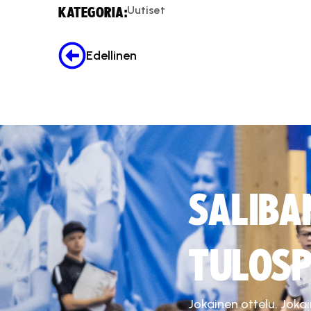
Uutiset
KATEGORIA:
Edellinen
SALIBA
TULOSP
Jokainen ottelu. Joka