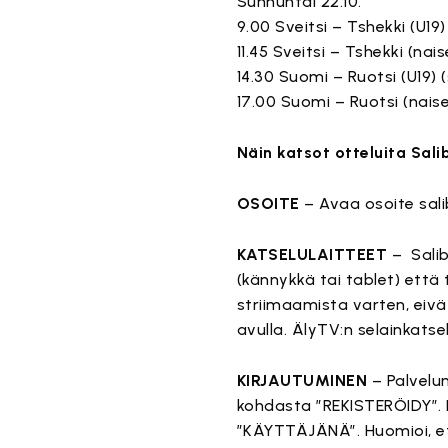
Sunnuntai 22.10.
9.00 Sveitsi – Tshekki (U19)
11.45 Sveitsi – Tshekki (nais
14.30 Suomi – Ruotsi (U19) (
17.00 Suomi – Ruotsi (naise
Näin katsot otteluita Sal
OSOITE
– Avaa osoite sali
KATSELULAITTEET
– Salib
(kännykkä tai tablet) että
striimaamista varten, eivä
avulla. ÄlyTV:n selainkatse
KIRJAUTUMINEN
– Palvelun
kohdasta ”REKISTERÖIDY”. K
”KÄYTTÄJÄNÄ”. Huomioi, että 