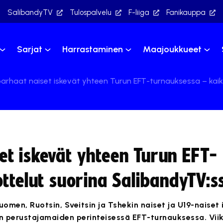
SalibandyTV
Tulospalvelu
F-liiga
Fanikauppa
Sarjat
Harrastaminen
Maajoukkueet
rhaat naiset iskevät yhteen Turun EFT-turnauksessa – kaikk
t iskevät yhteen Turun EFT-
ttelut suorina SalibandyTV:s
omen, Ruotsin, Sveitsin ja Tshekin naiset ja U19-naiset 
in perustajamaiden perinteisessä EFT-turnauksessa. Viik