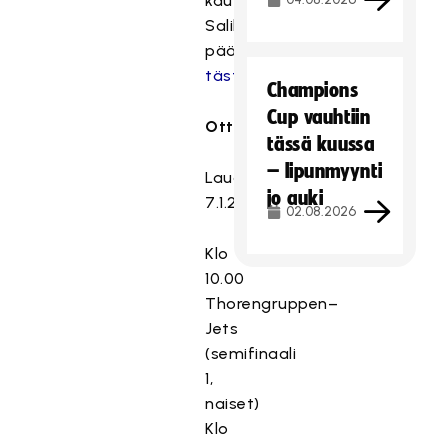
kautta.
SalibandyTV:hen
pääset
tästä.
Champions
Cup vauhtiin
Otteluohjelma:
tässä kuussa
– lipunmyynti
Lauantai
jo auki
7.1.2023
02.08.2026
Klo
10.00
Thorengruppen–
Jets
(semifinaali
1,
naiset)
Klo