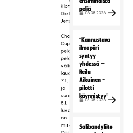
ensimmäistä
Kloten-
peliä
06.08.2026
Dietlikon
Jetsissä.
Champions
“Kannustava
Cupissa
ilmapiiri
pelataan
syntyy
pelataan
yhdessä –
välierät
Reilu
lauantaina
Aikuinen -
7.1.,
pilotti
ja
sunnuntaina
käynnistyy”
05.08.2026
8.1.
luvassa
on
mitalipelit.
Salibandyliito
Ottelut