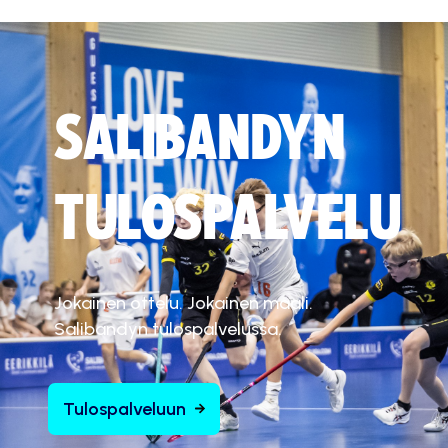
SALIBANDYN
TULOSPALVELU
Jokainen ottelu. Jokainen maali.
Salibandyn tulospalvelussa.
Tulospalveluun