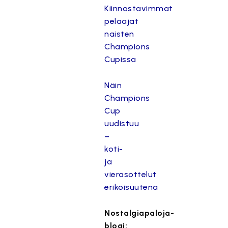
Kiinnostavimmat
pelaajat
naisten
Champions
Cupissa
Näin
Champions
Cup
uudistuu
–
koti-
ja
vierasottelut
erikoisuutena
Nostalgiapaloja-
blogi: