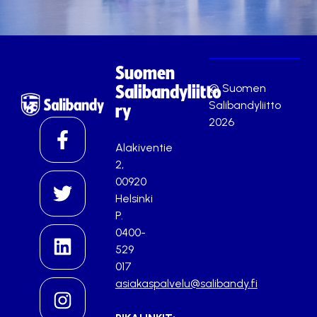
Suomen
© Suomen
Salibandyliitto
Salibandyliitto
ry
2026
Alakiventie
2,
00920
Helsinki
P.
0400-
529
017
asiakaspalvelu@salibandy.fi