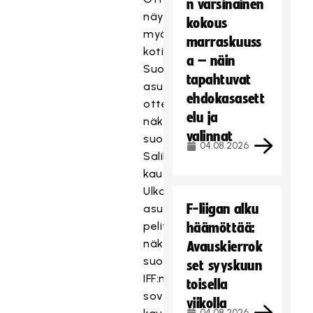
n varsinainen
näytetään
kokous
myös
marraskuuss
kotisohville.
a – näin
Suomessa
tapahtuvat
asuville
ehdokasasett
ottelut
elu ja
näkyvät
valinnat
suorana
04.08.2026
SalibandyTV:n
kautta.
Ulkomailla
F-liigan alku
asuville
pelit
häämöttää:
näkyvät
Avauskierrok
suorana
set syyskuun
IFF:n
toisella
sovelluksen
viikolla
04.08.2026