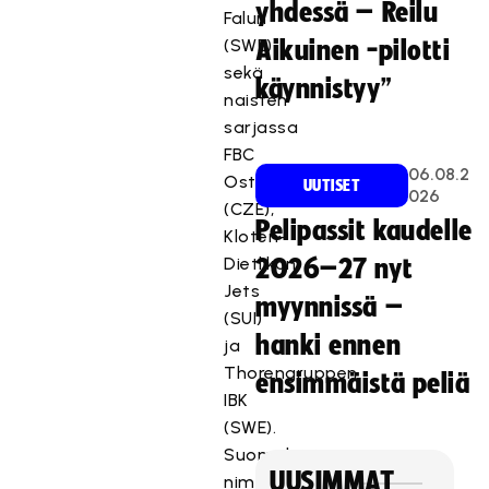
yhdessä – Reilu
Falun
(SWE)
Aikuinen -pilotti
sekä
käynnistyy”
naisten
sarjassa
FBC
06.08.2
Ostrava
UUTISET
026
(CZE),
Pelipassit kaudelle
Kloten-
Dietlikon
2026–27 nyt
Jets
myynnissä –
(SUI)
hanki ennen
ja
Thorengruppen
ensimmäistä peliä
IBK
(SWE).
Suomalaisia
UUSIMMAT
nimiä