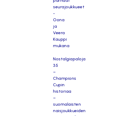
parhaat
seurajoukkueet
-
Oona
ja
Veera
Kauppi
mukana
Nostalgiapaloja
35
–
Champions
Cupin
historiaa
–
suomalaisten
naisjoukkueiden