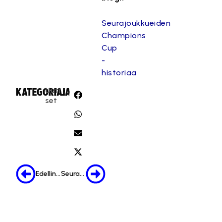
Seurajoukkueiden
Champions
Cup
-
historiaa
Uuti
KATEGORIA:
JAA:
set
Edellinen
Seuraava