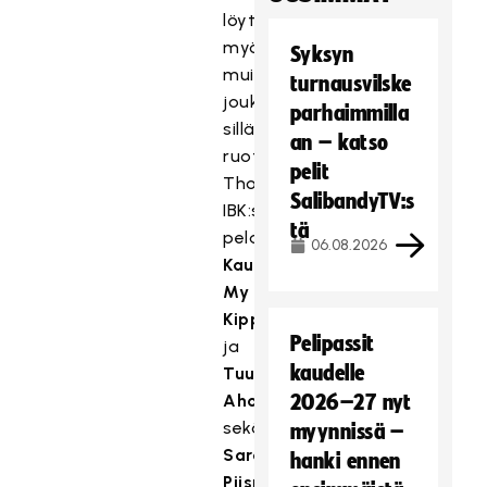
löytyy
myös
Syksyn
muista
turnausvilske
joukkueista,
parhaimmilla
sillä
an – katso
ruotsalaisessa
pelit
Thorengruppen
SalibandyTV:s
IBK:ssa
tä
pelaavat
Oona
ja
Veera
06.08.2026
Kauppi,
My
Kippilä
Pelipassit
ja
kaudelle
Tuulia
Aho
2026–27 nyt
sekä
myynnissä –
Sara
hanki ennen
Piispa