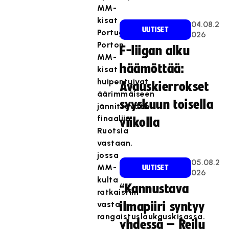
MM-
kisat
04.08.2
UUTISET
Portugalissa.
026
Porton
F-liigan alku
MM-
häämöttää:
kisat
huipentuivat
Avauskierrokset
äärimmäiseen
syyskuun toisella
jännittävään
finaaliin
viikolla
Ruotsia
vastaan,
jossa
05.08.2
MM-
UUTISET
026
kulta
“Kannustava
ratkaistiin
vasta
ilmapiiri syntyy
rangaistuslaukauskisassa.
yhdessä – Reilu