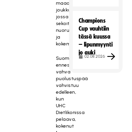
maaottelutapahtumaan
joukkueen,
jossa
Champions
sekoittuvat
Cup vauhtiin
nuoruus
tässä kuussa
ja
kokemus.
– lipunmyynti
jo auki
02.08.2026
Suomen
ennestäänkin
vahva
puolustuspää
vahvistuu
edelleen,
kun
UHC
Dietlikonissa
pelaava,
kokenut