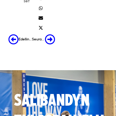
set
Edellinen
Seuraava
SALIBANDYN