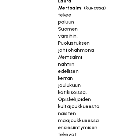
Laura
Mertsalmi
(
kuvassa
)
tekee
paluun
Suomen
väreihin.
Puolustuksen
johtohahmona
Mertsalmi
nähtiin
edellisen
kerran
joulukuun
kotikisoissa.
Opiskelijoiden
kultajoukkueesta
naisten
maajoukkueessa
ensiesiintymisen
tekevät