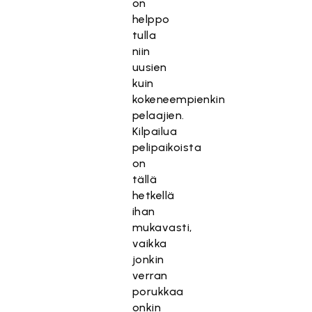
on
helppo
tulla
niin
uusien
kuin
kokeneempienkin
pelaajien.
Kilpailua
pelipaikoista
on
tällä
hetkellä
ihan
mukavasti,
vaikka
jonkin
verran
porukkaa
onkin