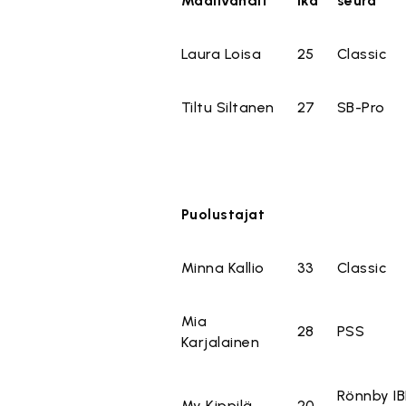
Maalivahdit
ikä
seura
Laura Loisa
25
Classic
Tiltu Siltanen
27
SB-Pro
Puolustajat
Minna Kallio
33
Classic
Mia
28
PSS
Karjalainen
Rönnby I
My Kippilä
20