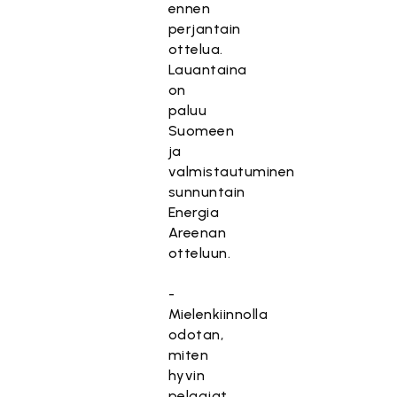
ennen
perjantain
ottelua.
Lauantaina
on
paluu
Suomeen
ja
valmistautuminen
sunnuntain
Energia
Areenan
otteluun.
-
Mielenkiinnolla
odotan,
miten
hyvin
pelaajat