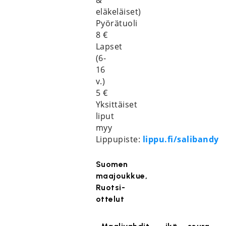
&
eläkeläiset)
Pyörätuoli
8 €
Lapset
(6-
16
v.)
5 €
Yksittäiset
liput
myy
Lippupiste:
lippu.fi/salibandy
Suomen
maajoukkue,
Ruotsi-
ottelut