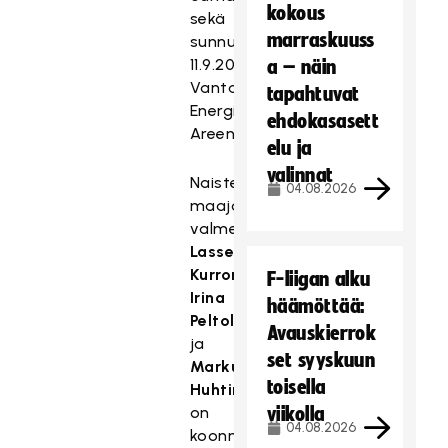
kokous
sekä
marraskuuss
sunnuntaina
11.9.2016
a – näin
Vantaan
tapahtuvat
Energia
ehdokasasett
Areenalla.
elu ja
valinnat
Naisten
04.08.2026
maajoukkueen
valmennustiimi
Lasse
Kurronen
,
F-liigan alku
Irina
häämöttää:
Peltola
Avauskierrok
ja
set syyskuun
Markus
toisella
Huhtimo
on
viikolla
04.08.2026
koonnut