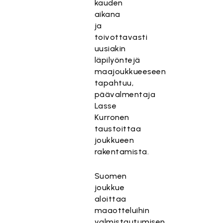
kauden
aikana
ja
toivottavasti
uusiakin
läpilyöntejä
maajoukkueeseen
tapahtuu,
päävalmentaja
Lasse
Kurronen
taustoittaa
joukkueen
rakentamista.
Suomen
joukkue
aloittaa
maaotteluihin
valmistautumisen