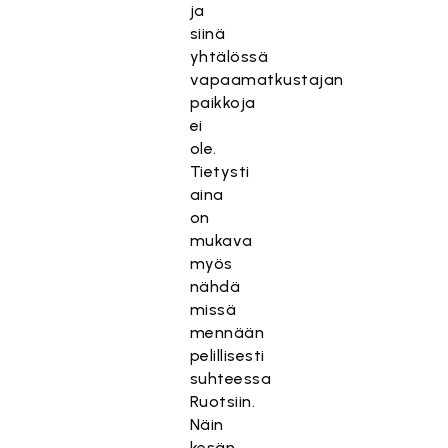
ja
siinä
yhtälössä
vapaamatkustajan
paikkoja
ei
ole.
Tietysti
aina
on
mukava
myös
nähdä
missä
mennään
pelillisesti
suhteessa
Ruotsiin.
Näin
kesän