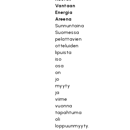
Vantaan
Energia
Areena
Sunnuntaina
Suomessa
pelattavien
otteluiden
lipuista
iso
osa
on
jo
myyty
ja
viime
vuonna
tapahtuma
oli
loppuunmyyty.