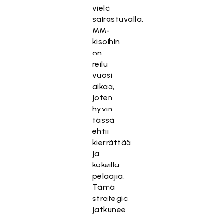
vielä
sairastuvalla.
MM-
kisoihin
on
reilu
vuosi
aikaa,
joten
hyvin
tässä
ehtii
kierrättää
ja
kokeilla
pelaajia.
Tämä
strategia
jatkunee