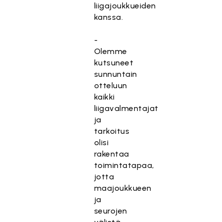
liigajoukkueiden
kanssa.
-
Olemme
kutsuneet
sunnuntain
otteluun
kaikki
liigavalmentajat
ja
tarkoitus
olisi
rakentaa
toimintatapaa,
jotta
maajoukkueen
ja
seurojen