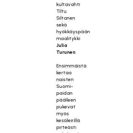
kultavahti
Tiltu
Siltanen
sekä
hyökkäyspään
maalitykki
Julia
Turunen
.
Ensimmäistä
kertaa
naisten
Suomi-
paidan
päälleen
pukevat
myös
kesäleirillä
pirteästi