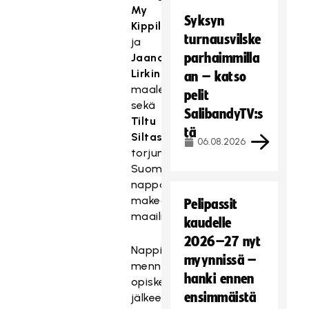
My
Syksyn
Kippilän
turnausvilske
ja
parhaimmilla
Jaana
Lirkin
an – katso
maaleilla
pelit
sekä
SalibandyTV:s
Tiltu
tä
Siltasen
06.08.2026
torjunnoilla
Suomi
nappasi
makean
Pelipassit
maailmanmestaruuden.
kaudelle
2026–27 nyt
Nappiin
myynnissä –
menneiden
hanki ennen
opiskelijakisojen
ensimmäistä
jälkeen