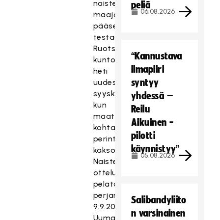
naisten
peliä
06.08.2026
maajoukkue
pääsee
testaamaan
Ruotsin
“Kannustava
kuntoa
ilmapiiri
heti
syntyy
uudestaan
syyskuussa,
yhdessä –
kun
Reilu
maat
Aikuinen -
kohtaavat
pilotti
perinteisissä
käynnistyy”
kaksoismaatteluissa.
05.08.2026
Naisten
ottelut
pelataan
perjantaina
Salibandyliito
9.9.2016
n varsinainen
Uumajassa