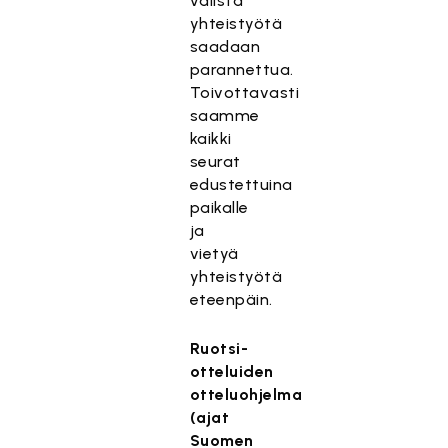
välistä
yhteistyötä
saadaan
parannettua.
Toivottavasti
saamme
kaikki
seurat
edustettuina
paikalle
ja
vietyä
yhteistyötä
eteenpäin.
Ruotsi-
otteluiden
otteluohjelma
(ajat
Suomen