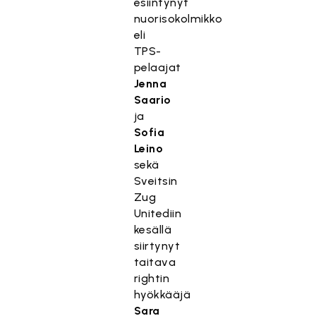
esiintynyt
nuorisokolmikko
eli
TPS-
pelaajat
Jenna
Saario
ja
Sofia
Leino
sekä
Sveitsin
Zug
Unitediin
kesällä
siirtynyt
taitava
rightin
hyökkääjä
Sara