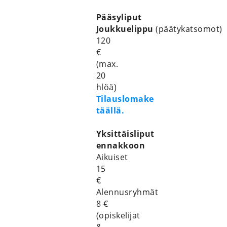
Pääsyliput
Joukkuelippu
(päätykatsomot)
120
€
(max.
20
hlöä)
Tilauslomake
täällä.
Yksittäisliput
ennakkoon
Aikuiset
15
€
Alennusryhmät
8 €
(opiskelijat