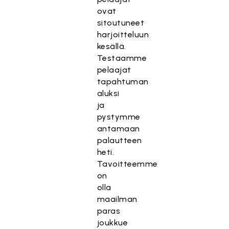
ovat
sitoutuneet
harjoitteluun
kesällä.
Testaamme
pelaajat
tapahtuman
aluksi
ja
pystymme
antamaan
palautteen
heti.
Tavoitteemme
on
olla
maailman
paras
joukkue