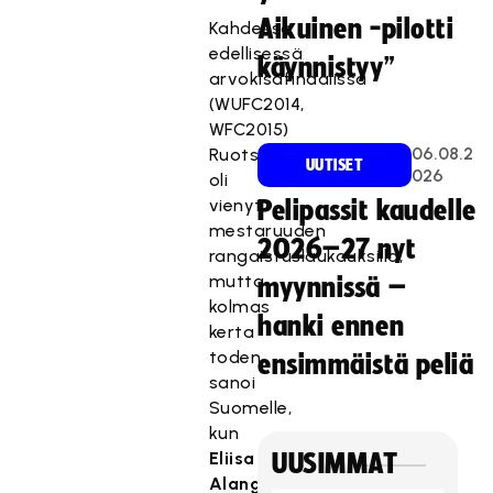
Aikuinen -pilotti
Kahdessa
edellisessä
käynnistyy”
arvokisafinaalissa
(WUFC2014,
WFC2015)
06.08.2
Ruotsi
UUTISET
026
oli
vienyt
Pelipassit kaudelle
mestaruuden
2026–27 nyt
rangaistuslaukauksilla,
mutta
myynnissä –
kolmas
hanki ennen
kerta
toden
ensimmäistä peliä
sanoi
Suomelle,
kun
Eliisa
UUSIMMAT
Alangon
,