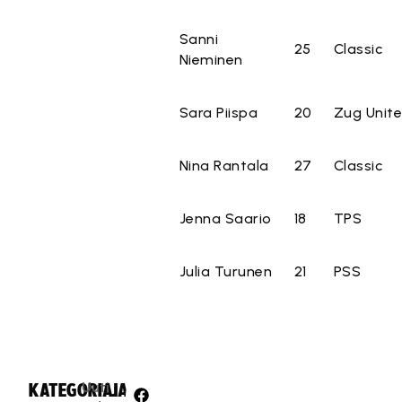
Sanni
25
Classic
Nieminen
Sara Piispa
20
Zug Unite
Nina Rantala
27
Classic
Jenna Saario
18
TPS
Julia Turunen
21
PSS
Uuti
KATEGORIA:
JAA: