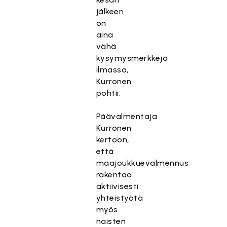
jälkeen
on
aina
vähä
kysymysmerkkejä
ilmassa,
Kurronen
pohtii.
Päävalmentaja
Kurronen
kertoon,
että
maajoukkuevalmennus
rakentaa
aktiivisesti
yhteistyötä
myös
naisten