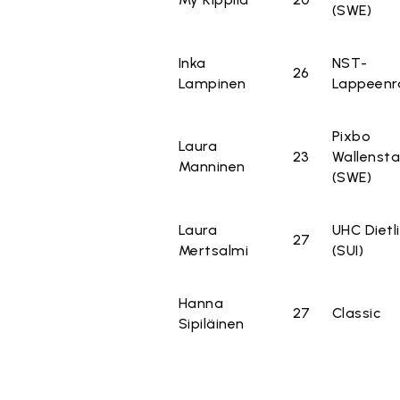
(SWE)
Inka
NST-
26
Lampinen
Lappeenr
Pixbo
Laura
23
Wallenst
Manninen
(SWE)
Laura
UHC Dietl
27
Mertsalmi
(SUI)
Hanna
27
Classic
Sipiläinen