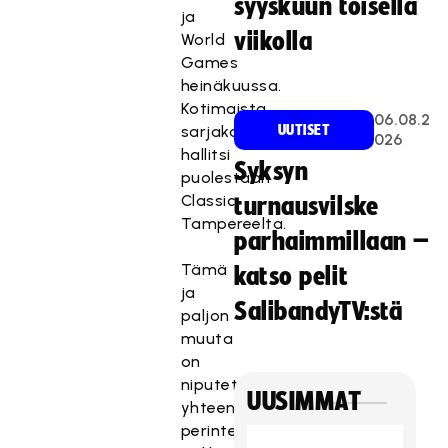
syyskuun toisella
ja
viikolla
World
Games
heinäkuussa.
Kotimaista
06.08.2
sarjakautta
UUTISET
026
hallitsi
Syksyn
puolestaan
Classic
turnausvilske
Tampereelta.
parhaimmillaan –
Tämä
katso pelit
ja
SalibandyTV:stä
paljon
muuta
on
niputettu
UUSIMMAT
yhteen
perinteisessä