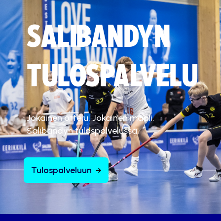
SALIBANDYN
TULOSPALVELU
Jokainen ottelu. Jokainen maali.
Salibandyn tulospalvelussa.
Tulospalveluun