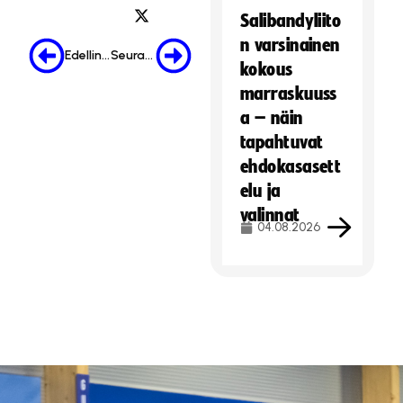
Salibandyliito
n varsinainen
Edellinen
Seuraava
kokous
marraskuuss
a – näin
tapahtuvat
ehdokasasett
elu ja
valinnat
04.08.2026