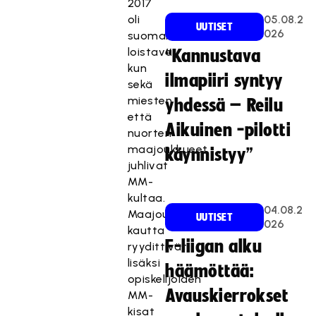
2017
oli
05.08.2
UUTISET
026
suomalaisittain
loistava,
“Kannustava
kun
ilmapiiri syntyy
sekä
miesten
yhdessä – Reilu
että
Aikuinen -pilotti
nuorten
maajoukkueet
käynnistyy”
juhlivat
MM-
kultaa.
04.08.2
Maajoukkueiden
UUTISET
026
kautta
F-liigan alku
ryydittivät
lisäksi
häämöttää:
opiskelijoiden
Avauskierrokset
MM-
kisat