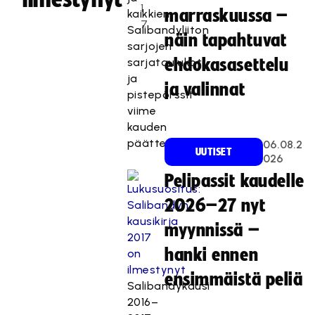
1
marraskuussa –
kaikkien
7
Salibandyliiton
näin tapahtuvat
sarjojen
sarjataulukot
ehdokasasettelu
ja
ja valinnat
pistepörssit
viime
kauden
päätteeksi.
06.08.2
UUTISET
026
Pelipassit kaudelle
2026–27 nyt
myynnissä –
hanki ennen
ensimmäistä peliä
Salibandykausi
2016–