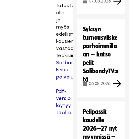
07.08.2026
tutustua
alla
ja
myös
Syksyn
edellisten
turnausvilske
kausien
parhaimmilla
vastaaviin
an – katso
teoksiin
pelit
Salibandyliiton
Issuu-
SalibandyTV:s
palvelussa.
tä
06.08.2026
Pdf-
versio
löytyy
Pelipassit
täältä.
kaudelle
2026–27 nyt
myynnissä –