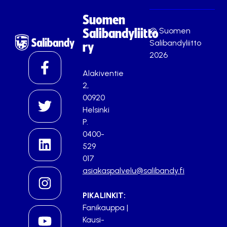
Suomen
© Suomen
Salibandyliitto
Salibandyliitto
ry
2026
Alakiventie
2,
00920
Helsinki
P.
0400-
529
017
asiakaspalvelu@salibandy.fi
PIKALINKIT:
Fanikauppa
|
Kausi-