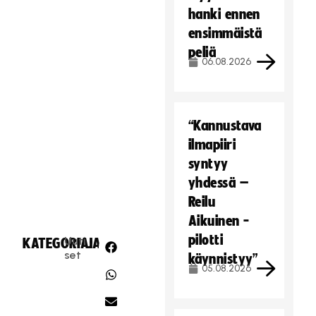
hanki ennen
ensimmäistä
peliä
06.08.2026
“Kannustava
ilmapiiri
syntyy
yhdessä –
Reilu
Aikuinen -
pilotti
Uuti
KATEGORIA:
JAA:
set
käynnistyy”
05.08.2026