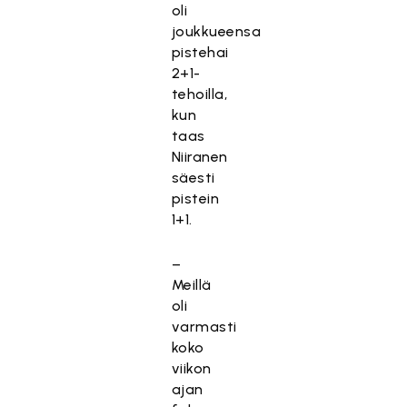
oli
joukkueensa
pistehai
2+1-
tehoilla,
kun
taas
Niiranen
säesti
pistein
1+1.
–
Meillä
oli
varmasti
koko
viikon
ajan