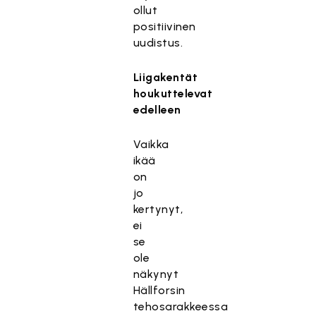
ollut
positiivinen
uudistus.
Liigakentät
houkuttelevat
edelleen
Vaikka
ikää
on
jo
kertynyt,
ei
se
ole
näkynyt
Hällforsin
tehosarakkeessa