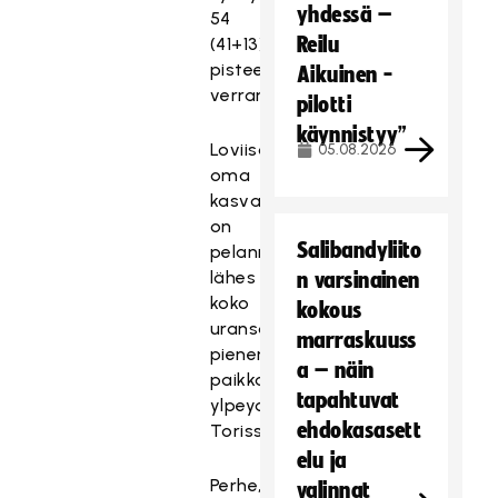
yhdessä –
54
Reilu
(41+13)
pisteen
Aikuinen -
verran.
pilotti
käynnistyy”
Loviisan
05.08.2026
oma
kasvatti
on
Salibandyliito
pelannut
lähes
n varsinainen
koko
kokous
uransa
marraskuuss
pienen
a – näin
paikkakunnan
tapahtuvat
ylpeydessä,
ehdokasasett
Torissa.
elu ja
Perhe,
valinnat