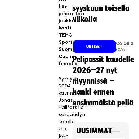
hän
syyskuun toisella
johdattaa
viikolla
joukkueensa
kohti
TEHO
Sport
06.08.2
UUTISET
Suomen
026
Cupin
Pelipassit kaudelle
finaalia.
2026–27 nyt
Syksyllä
myynnissä –
2004
hanki ennen
käynnistyi
Jonas
ensimmäistä peliä
Hällforsilla
salibandyn
saralla
ura,
UUSIMMAT
joka