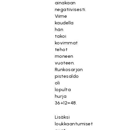
ainakaan
negatiivisesti.
Viime
kaudella
hän
takoi
kovimmat
tehot
moneen
vuoteen.
Runkosarjan
pistesaldo
oli
lopulta
hurja
36+12=48.
Lisäksi
loukkaantumiset