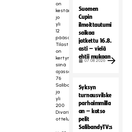
on
Suomen
kestänyt
Cupin
jo
yli
ilmoittautumi
12
saikaa
pääsarjakautta.
jatkettu 16.8.
Tilastoihin
asti – vielä
on
ehtii mukaan
kertynyt
07.08.2026
siinä
ajassa
76
Salibandyliiga-
Syksyn
ja
turnausvilske
yli
parhaimmilla
200
an – katso
Divari-
pelit
ottelua.
SalibandyTV:s