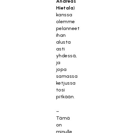
Andreas
Hietala
)
kanssa
olemme
pelanneet
ihan
alusta
asti
yhdessä,
ja
jopa
samassa
ketjussa
tosi
pitkään.
–
Tämä
on
minulle