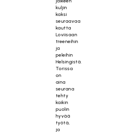
jälkeen
kuljin
kaksi
seuraavaa
kautta
Loviisaan
treeneihin
ja
peleihin
Helsingistä.
Torissa
on
aina
seurana
tehty
kaikin
puolin
hyvää
työtä,
ja