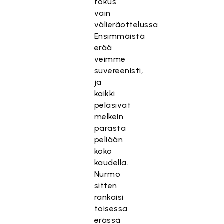
fokus
vain
välieräottelussa.
Ensimmäistä
erää
veimme
suvereenisti,
ja
kaikki
pelasivat
melkein
parasta
peliään
koko
kaudella.
Nurmo
sitten
rankaisi
toisessa
erässä