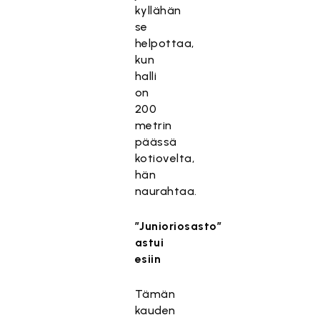
kyllähän
se
helpottaa,
kun
halli
on
200
metrin
päässä
kotiovelta,
hän
naurahtaa.
”Junioriosasto”
astui
esiin
Tämän
kauden