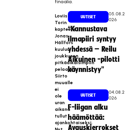
finaalia.
05.08.2
Loviisan
UUTISET
026
Torin
“Kannustava
kapteeni
Jonas
ilmapiiri syntyy
Hällfors
yhdessä – Reilu
kuuluu
joukkueen
Aikuinen -pilotti
pitkäaikaisimpiin
käynnistyy”
pelaajiin.
Siirto
muualle
ei
04.08.2
UUTISET
ole
026
uran
F-liigan alku
aikana
tullut
häämöttää:
ajankohtaiseksi.
Avauskierrokset
Nyt