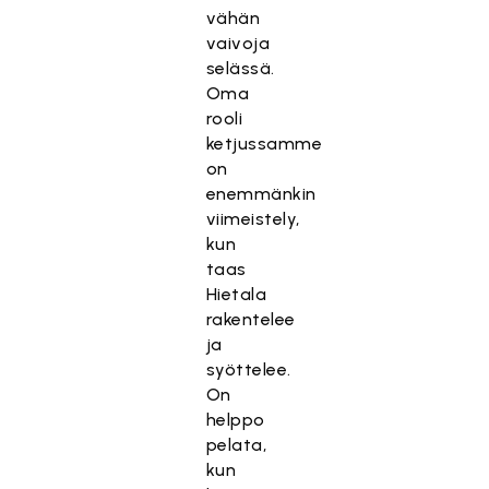
vähän
vaivoja
selässä.
Oma
rooli
ketjussamme
on
enemmänkin
viimeistely,
kun
taas
Hietala
rakentelee
ja
syöttelee.
On
helppo
pelata,
kun