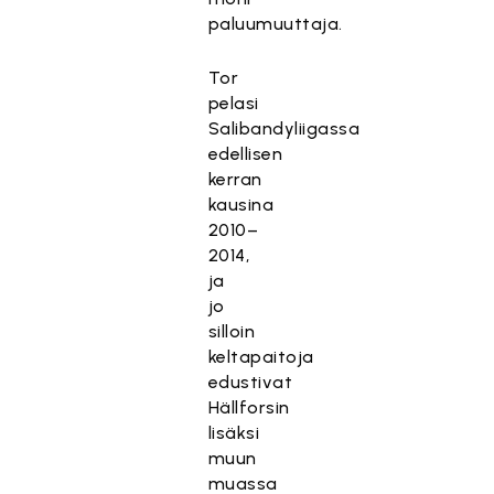
paluumuuttaja.
Tor
pelasi
Salibandyliigassa
edellisen
kerran
kausina
2010–
2014,
ja
jo
silloin
keltapaitoja
edustivat
Hällforsin
lisäksi
muun
muassa