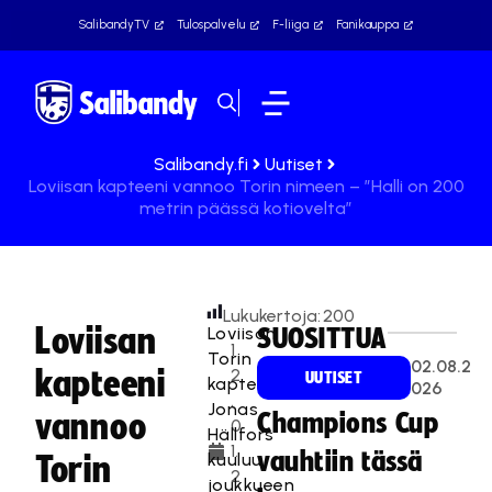
SalibandyTV
Tulospalvelu
F-liiga
Fanikauppa
Salibandy.fi
Uutiset
Loviisan kapteeni vannoo Torin nimeen – ”Halli on 200
metrin päässä kotiovelta”
Lukukertoja:
200
Loviisan
Loviisan
SUOSITTUA
1
Torin
02.08.2
kapteeni
2
UUTISET
kapteeni
026
.
Jonas
vannoo
Champions Cup
0
Hällfors
1.
vauhtiin tässä
kuuluu
Torin
2
joukkueen