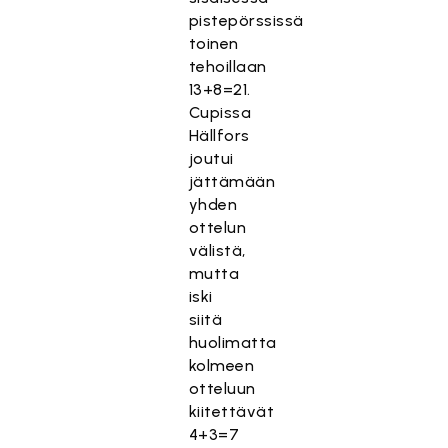
pistepörssissä
toinen
tehoillaan
13+8=21.
Cupissa
Hällfors
joutui
jättämään
yhden
ottelun
välistä,
mutta
iski
siitä
huolimatta
kolmeen
otteluun
kiitettävät
4+3=7