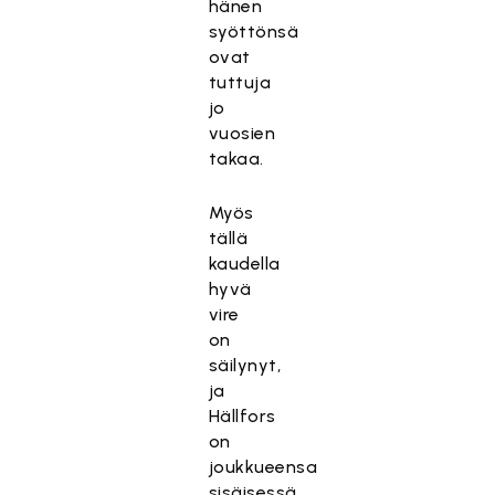
hänen
syöttönsä
ovat
tuttuja
jo
vuosien
takaa.
Myös
tällä
kaudella
hyvä
vire
on
säilynyt,
ja
Hällfors
on
joukkueensa
sisäisessä