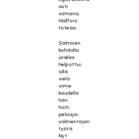
asti
samana,
Hällfors
toteaa.
Salmisen
kohdalla
urakka
helpottui,
sillä
vielä
viime
kaudella
hän
hoiti
pelaaja-
valmentajan
työtä.
Nyt