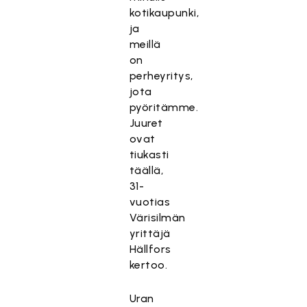
kotikaupunki,
ja
meillä
on
perheyritys,
jota
pyöritämme.
Juuret
ovat
tiukasti
täällä,
31-
vuotias
Värisilmän
yrittäjä
Hällfors
kertoo.
Uran