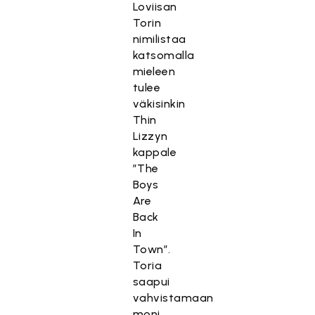
Loviisan
Torin
nimilistaa
katsomalla
mieleen
tulee
väkisinkin
Thin
Lizzyn
kappale
”The
Boys
Are
Back
In
Town”.
Toria
saapui
vahvistamaan
moni