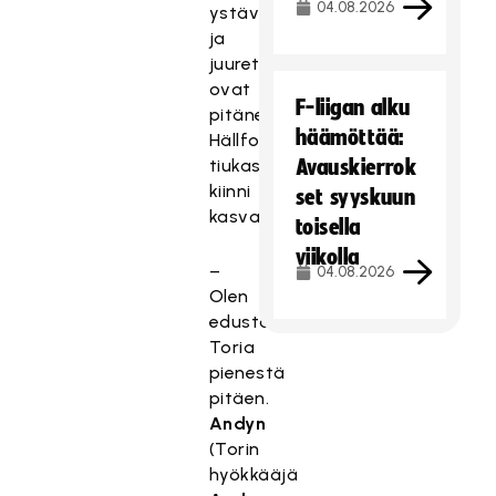
04.08.2026
ystävät
ja
juuret
ovat
F-liigan alku
pitäneet
häämöttää:
Hällforsin
tiukasti
Avauskierrok
kiinni
set syyskuun
kasvattajaseurassaan.
toisella
viikolla
–
04.08.2026
Olen
edustanut
Toria
pienestä
pitäen.
Andyn
(Torin
hyökkääjä