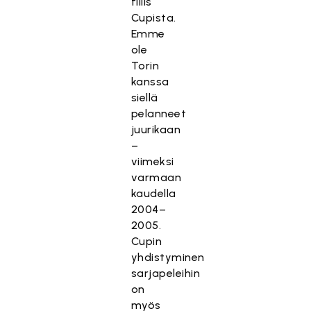
fiilis
Cupista.
Emme
ole
Torin
kanssa
siellä
pelanneet
juurikaan
–
viimeksi
varmaan
kaudella
2004–
2005.
Cupin
yhdistyminen
sarjapeleihin
on
myös