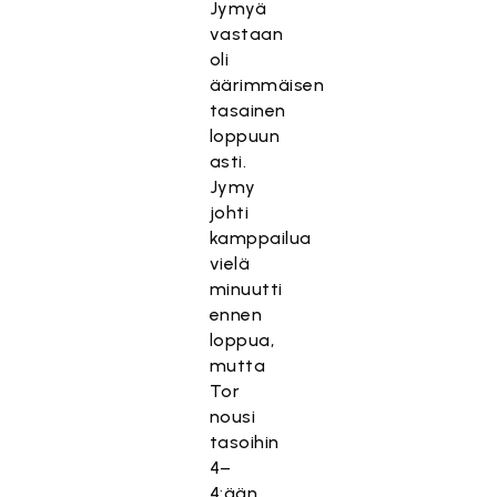
Jymyä
vastaan
oli
äärimmäisen
tasainen
loppuun
asti.
Jymy
johti
kamppailua
vielä
minuutti
ennen
loppua,
mutta
Tor
nousi
tasoihin
4–
4:ään