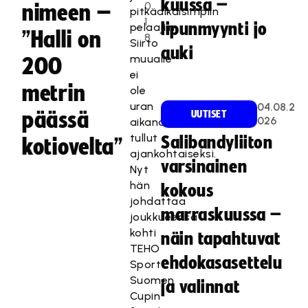
kuussa –
0
nimeen –
pitkäaikaisimpiin
1
lipunmyynti jo
pelaajiin.
”Halli on
8
Siirto
auki
muualle
200
ei
metrin
ole
uran
04.08.2
päässä
UUTISET
026
aikana
tullut
Salibandyliiton
kotiovelta”
ajankohtaiseksi.
varsinainen
Nyt
hän
kokous
johdattaa
marraskuussa –
joukkueensa
kohti
näin tapahtuvat
TEHO
ehdokasasettelu
Sport
Suomen
ja valinnat
Cupin