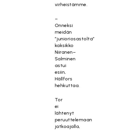
virheistämme.
–
Onneksi
meidän
”junioriosastolta”
kaksikko
Niiranen–
Salminen
astui
esiin,
Hällfors
hehkuttaa.
Tor
ei
lähtenyt
peruuttelemaan
jatkoajalla,