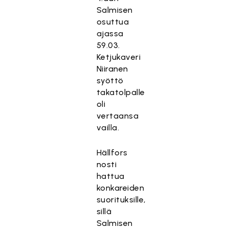
Salmisen
osuttua
ajassa
59.03.
Ketjukaveri
Niiranen
syöttö
takatolpalle
oli
vertaansa
vailla.
Hällfors
nosti
hattua
konkareiden
suorituksille,
sillä
Salmisen