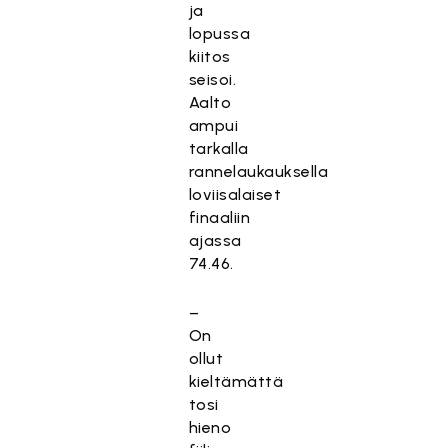
ja
lopussa
kiitos
seisoi.
Aalto
ampui
tarkalla
rannelaukauksella
loviisalaiset
finaaliin
ajassa
74.46.
–
On
ollut
kieltämättä
tosi
hieno