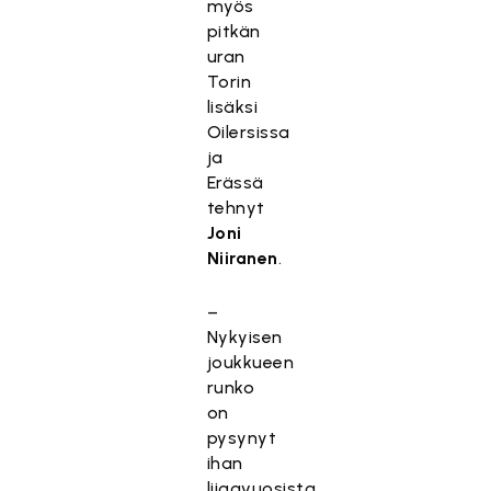
myös
pitkän
uran
Torin
lisäksi
Oilersissa
ja
Erässä
tehnyt
Joni
Niiranen
.
–
Nykyisen
joukkueen
runko
on
pysynyt
ihan
liigavuosista