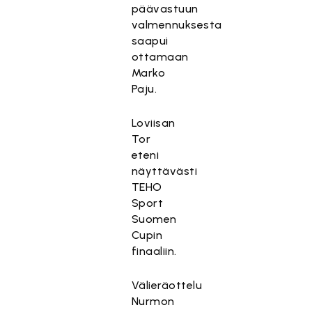
päävastuun
valmennuksesta
saapui
ottamaan
Marko
Paju.
Loviisan
Tor
eteni
näyttävästi
TEHO
Sport
Suomen
Cupin
finaaliin.
Välieräottelu
Nurmon