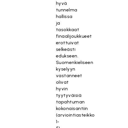
hyvä
tunnelma
hallissa
ja
tasokkaat
finaalijoukkueet
erottuivat
selkeästi
edukseen.
Suomenkieliseen
kyselyyn
vastanneet
olivat
hyvin
tyytyväisiä
tapahtuman
kokonaisantiin
(arviointiasteikko
1-