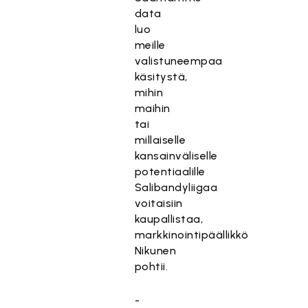
data
luo
meille
valistuneempaa
käsitystä,
mihin
maihin
tai
millaiselle
kansainväliselle
potentiaalille
Salibandyliigaa
voitaisiin
kaupallistaa,
markkinointipäällikkö
Nikunen
pohtii.
-