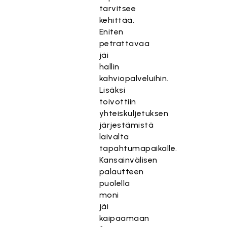
tarvitsee
kehittää.
Eniten
petrattavaa
jäi
hallin
kahviopalveluihin.
Lisäksi
toivottiin
yhteiskuljetuksen
järjestämistä
laivalta
tapahtumapaikalle.
Kansainvälisen
palautteen
puolella
moni
jäi
kaipaamaan