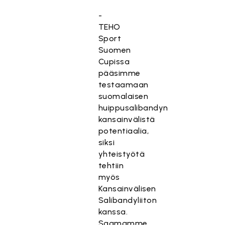
-
TEHO
Sport
Suomen
Cupissa
pääsimme
testaamaan
suomalaisen
huippusalibandyn
kansainvälistä
potentiaalia,
siksi
yhteistyötä
tehtiin
myös
Kansainvälisen
Salibandyliiton
kanssa.
Saamamme