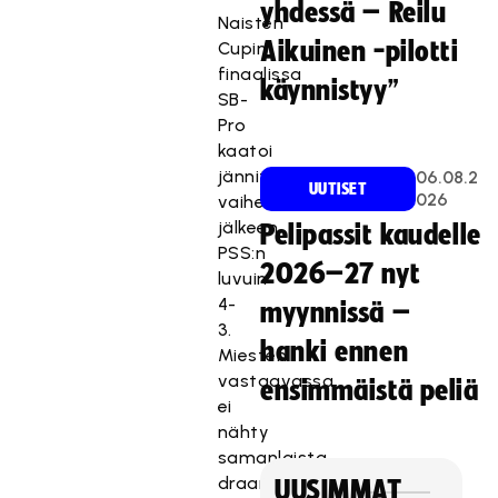
yhdessä – Reilu
Naisten
Aikuinen -pilotti
Cupin
finaalissa
käynnistyy”
SB-
Pro
kaatoi
jännittävien
06.08.2
UUTISET
026
vaiheiden
jälkeen
Pelipassit kaudelle
PSS:n
2026–27 nyt
luvuin
4-
myynnissä –
3.
hanki ennen
Miesten
vastaavassa
ensimmäistä peliä
ei
nähty
samanlaista
draamaa,
UUSIMMAT