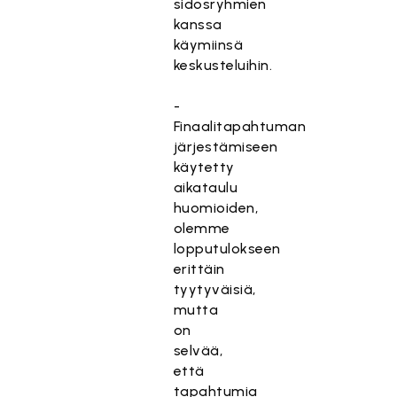
sidosryhmien
kanssa
käymiinsä
keskusteluihin.
-
Finaalitapahtuman
järjestämiseen
käytetty
aikataulu
huomioiden,
olemme
lopputulokseen
erittäin
tyytyväisiä,
mutta
on
selvää,
että
tapahtumia