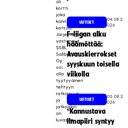
oli
kortti,
joka
04.08.2
kannatti
UUTISET
026
katsoa.
F-liigan alku
Järjestelyistä
vastannut
häämöttää:
SSBL
Avauskierrokset
Salibandy
Oy
syyskuun toisella
voi
viikolla
olla
tyytyväinen
tehtyyn
ratkaisuun
05.08.2
UUTISET
ja
026
jatkoakin
“Kannustava
on
luvassa.
ilmapiiri syntyy