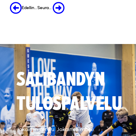
Edellinen
Seuraava
SALIBANDYN
TULOSPALVELU
Jokainen ottelu. Jokainen maali.