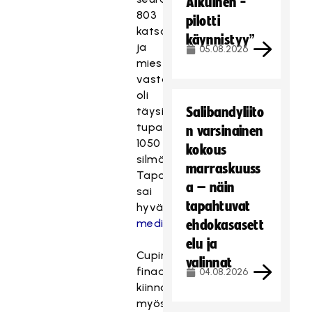
Aikuinen -
803
pilotti
katsojaa
käynnistyy”
ja
05.08.2026
miesten
vastaavassa
oli
täysi
Salibandyliito
tupa,
n varsinainen
1050
kokous
silmäparia.
marraskuuss
Tapahtuma
a – näin
sai
tapahtuvat
hyväksyntää
mediassakin
.
ehdokasasett
elu ja
Cupin
valinnat
finaalit
04.08.2026
kiinnostivat
myös