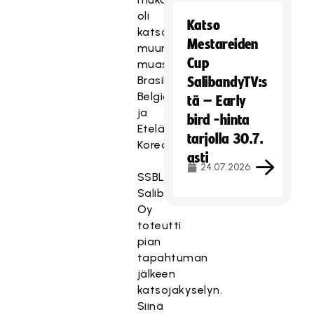
oli
Katso
katsojia
Mestareiden
muun
Cup
muassa
Brasiliasta,
SalibandyTV:s
Belgiasta
tä – Early
ja
bird -hinta
Etelä-
tarjolla 30.7.
Koreasta.
asti
24.07.2026
SSBL
Salibandy
Oy
toteutti
pian
tapahtuman
jälkeen
katsojakyselyn.
Siinä