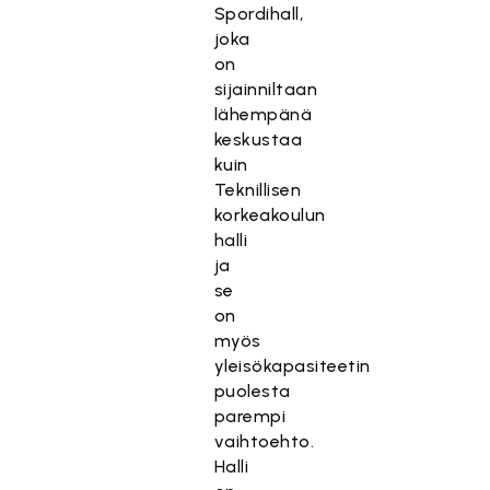
Spordihall,
joka
on
sijainniltaan
lähempänä
keskustaa
kuin
Teknillisen
korkeakoulun
halli
ja
se
on
myös
yleisökapasiteetin
puolesta
parempi
vaihtoehto.
Halli