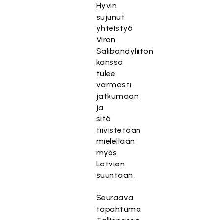
Hyvin
sujunut
yhteistyö
Viron
Salibandyliiton
kanssa
tulee
varmasti
jatkumaan
ja
sitä
tiivistetään
mielellään
myös
Latvian
suuntaan.
Seuraava
tapahtuma