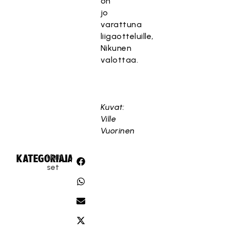
on
jo
varattuna
liigaotteluille,
Nikunen
valottaa.
Kuvat:
Ville
Vuorinen
Uuti
KATEGORIA:
JAA:
set