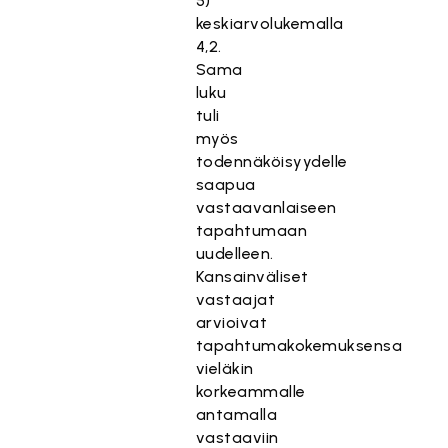
5)
keskiarvolukemalla
4,2.
Sama
luku
tuli
myös
todennäköisyydelle
saapua
vastaavanlaiseen
tapahtumaan
uudelleen.
Kansainväliset
vastaajat
arvioivat
tapahtumakokemuksensa
vieläkin
korkeammalle
antamalla
vastaaviin