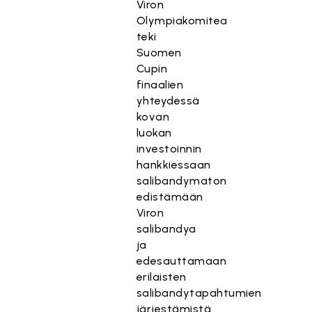
Viron
Olympiakomitea
teki
Suomen
Cupin
finaalien
yhteydessä
kovan
luokan
investoinnin
hankkiessaan
salibandymaton
edistämään
Viron
salibandya
ja
edesauttamaan
erilaisten
salibandytapahtumien
järjestämistä