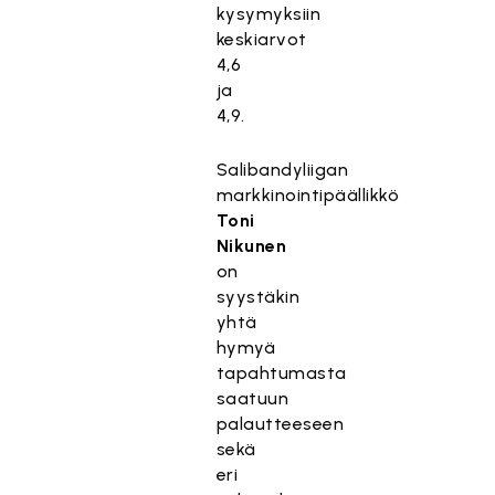
kysymyksiin
keskiarvot
4,6
ja
4,9.
Salibandyliigan
markkinointipäällikkö
Toni
Nikunen
on
syystäkin
yhtä
hymyä
tapahtumasta
saatuun
palautteeseen
sekä
eri