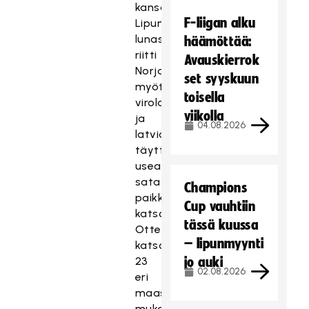
kansainvälisesti.
F-liigan alku
Lipun
lunastaneita
häämöttää:
riitti
Avauskierrok
Norjaa
set syyskuun
myöten,
toisella
virolaisten
viikolla
ja
04.08.2026
latvialaisten
täyttäessä
useamman
sata
Champions
paikkaa
Cup vauhtiin
katsomosta.
tässä kuussa
Ottelustriimejä
– lipunmyynti
katsottiin
23
jo auki
02.08.2026
eri
maasta,
mukana