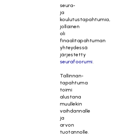
seura-
ja
koulutustapahtumia,
jollainen
oli
finaalitapahtuman
yhteydessä
järjestetty
seurafoorumi
.
Tallinnan-
tapahtuma
toimi
alustana
muullekin
vaihdannalle
ja
arvon
tuotannolle.