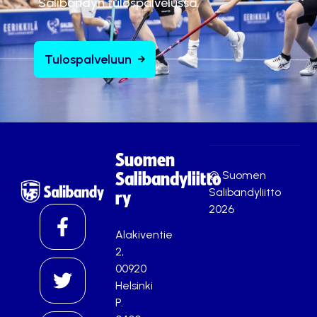
Salibandyn tulospalvelussa.
Tulospalveluun
Suomen
© Suomen
Salibandyliitto
Salibandyliitto
ry
2026
Alakiventie
2,
00920
Helsinki
P.