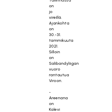
Tallinnassa
on
jo
vireillä.
Ajankohta
on
30.-31.
tammikuuta
2021.
Silloin
on
Salibandyliigan
vuoro
rantautua
Viroon.
-
Areenana
on
Kalevi