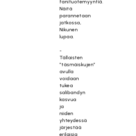
fanituotemyyntiä.
Näitä
parannetaan
jatkossa,
Nikunen
lupaa.
-
Tällaisten
”täsmäiskujen”
avulla
voidaan
tukea
salibandyn
kasvua
ja
niiden
yhteydessä
järjestää
erilaisia