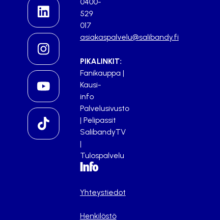
0400-
529
017
asiakaspalvelu@salibandy.fi
PIKALINKIT:
Fanikauppa
|
Kausi-
info
Palvelusivusto
|
Pelipassit
SalibandyTV
|
Tulospalvelu
Info
Yhteystiedot
Henkilöstö