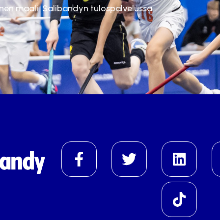
inen maali. Salibandyn tulospalvelussa.