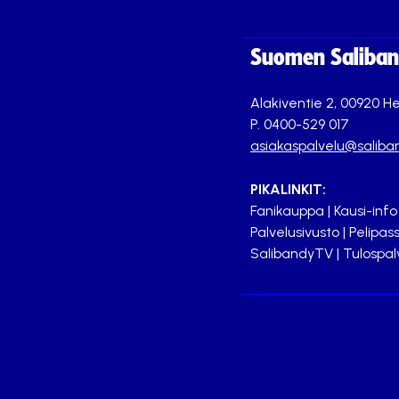
Suomen Saliband
Alakiventie 2, 00920 He
P. 0400-529 017
asiakaspalvelu@saliban
PIKALINKIT:
Fanikauppa
|
Kausi-info
Palvelusivusto
|
Pelipass
SalibandyTV
|
Tulospal