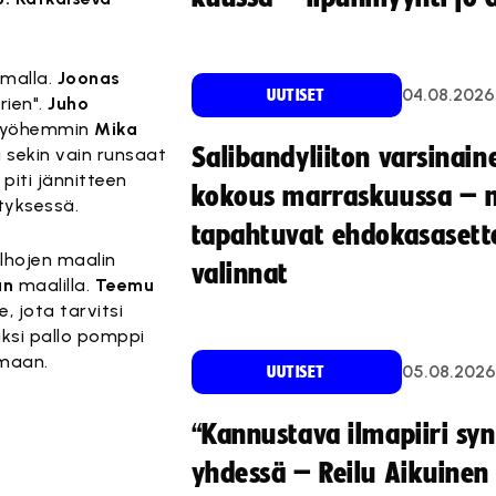
imalla.
Joonas
04.08.2026
UUTISET
rien".
Juho
ia myöhemmin
Mika
Salibandyliiton varsinain
 sekin vain runsaat
piti jännitteen
kokous marraskuussa – 
tyksessä.
tapahtuvat ehdokasasette
lhojen maalin
valinnat
un
maalilla.
Teemu
, jota tarvitsi
aksi pallo pomppi
lmaan.
05.08.2026
UUTISET
“Kannustava ilmapiiri sy
yhdessä – Reilu Aikuinen 