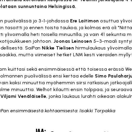
elataan sunnuntaina Helsingissä.
in puolivälissä jo 3-1-johdossa
Ere Laitimon
osuttua ylivo
n tasoitti jo ennen toista taukoa, ja kolmas erä oli "Niitta
ti ylivoimalla heti toisella minuutilla, ja vain 41 sekunt
 kotijoukkueen johtoon.
Joonas Leinosen
5–3-maali syntyi
edellisestä. SaiPan
Nikke Tielisen
hirmulaukaus ylivoimalla 
aakka, mutta viimeiset hetket LNM kesti vieraiden mylly
m kuittasi sekä ensimmäisessä että toisessa erässä We
kolmannen puolivälissä ensi kertaa edelle
Simo Paulaharj
ain kaksi minuuttia myöhemmin siirsi ratkaisun jatkoajalle
lme minuuttia. Welhot kilautti ensin tolppaa, ja seuraav
a
Viljami Venäläiselle
, jonka laukaus lurahti oikeaan alaku
iPan ensimmäisestä kohtaamisesta
:
Iisakki Torpakka
JAA: