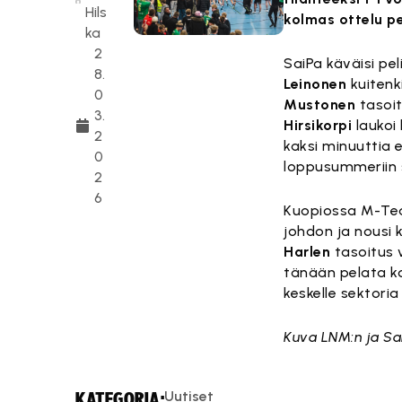
Hils
kolmas ottelu p
ka
2
SaiPa käväisi pel
8.
Leinonen
kuitenki
0
Mustonen
tasoit
3.
Hirsikorpi
laukoi
2
kaksi minuuttia 
0
loppusummeriin s
2
6
Kuopiossa M-Tea
johdon ja nousi 
Harlen
tasoitus v
tänään pelata ko
keskelle sektori
Kuva LNM:n ja Sa
Uutiset
KATEGORIA: