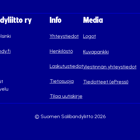
yliitto ry
Info
Media
lsinki
Yhteystiedot
Logot
dy.fi
Henkilöstö
Kuvapankki
Laskutustiedot
Viestinnän yhteystiedot
Tietosuoja
it
Tiedotteet (ePressi)
velu
Tilaa uutiskirje
© Suomen Salibandyliitto 2026