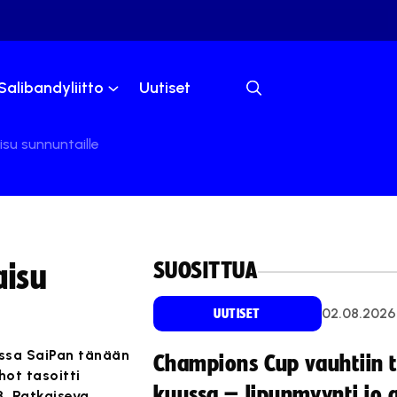
Salibandyliitto
Uutiset
isu sunnuntaille
SUOSITTUA
aisu
02.08.2026
UUTISET
issa SaiPan tänään
Champions Cup vauhtiin 
hot tasoitti
kuussa – lipunmyynti jo 
3. Ratkaiseva