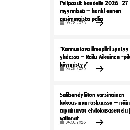
Pelipassit kaudelle 2026–27
myynnissä – hanki ennen
ensimmäistä peliä
06.08.2026
“Kannustava ilmapiiri syntyy
yhdessä – Reilu Aikuinen -pil
käynnistyy”
05.08.2026
Salibandyliiton varsinainen
kokous marraskuussa – näin
tapahtuvat ehdokasasettelu 
valinnat
04.08.2026