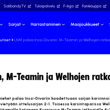
SalibandyTV
Tulospalvelu
F-liiga
Fanikauppa
Sarjat
Harrastaminen
Maajoukkueet
utiset
LNM palaa Inssi-Divariin, M-Teamin ja Welhojen ratka
n, M-Teamin ja Welhojen ratk
miehet palaa Inssi-Divariin kaadettuaan sarjan karsinno
vietyään ottelusarjan 2-1. Toisessa karsintaparissa Wel
voittamalla kotonaan Kuopiossa M-Teamin jatkoajalla 4-