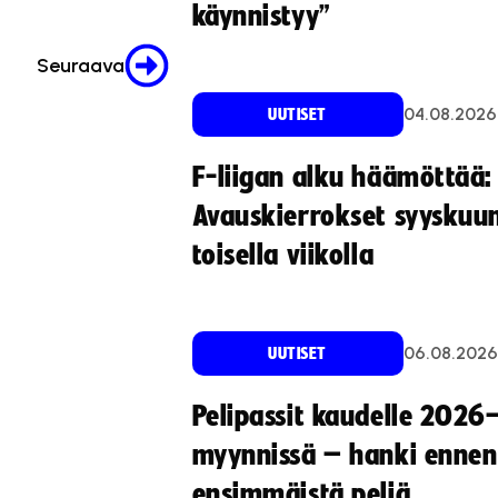
käynnistyy”
Seuraava
04.08.2026
UUTISET
F-liigan alku häämöttää:
Avauskierrokset syyskuu
toisella viikolla
06.08.2026
UUTISET
Pelipassit kaudelle 2026
myynnissä – hanki ennen
ensimmäistä peliä