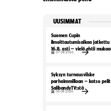
UUSIMMAT
Suomen Cupin
ilmoittautumisaikaa jatkettu
16.8. asti – vielä ehtii muka
07.08.2026
Syksyn turnausvilske
parhaimmillaan – katso pelit
SalibandyTV:stä
06.08.2026