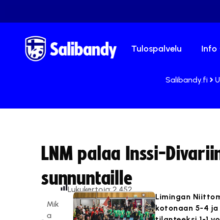
Tulospalvelu
Info
Salibandy.fi
U
LNM palaa Inssi-Divarii
sunnuntaille
Lukukertoja:
2 452
Limingan Niitto
Mik
kotonaan 5-4 ja 
a
tilanteeksi 1-1 