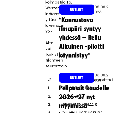
kolmostilalta.
05.08.2
Westend
UUTISET
026
Indians
“Kannustava
yltää
lukemaan
ilmapiiri syntyy
957.
yhdessä – Reilu
Alta
Aikuinen -pilotti
voi
tarkistaa
käynnistyy”
tilanteen
seuroittain.
06.08.2
UUTISET
#
Lisenssimäärät seuroittai
026
Pelipassit kaudelle
1.
ESPORT OILERS
2026–27 nyt
2.
ERÄVIIKINGIT
3.
WESTEND INDIANS
myynnissä –
4.
OULUN LUISTINSEURA