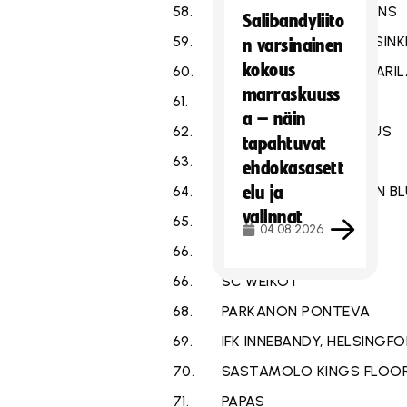
58.
SALIBANDY CLUB URBANS
Salibandyliito
59.
JOKERISALIBANDY HELSINK
n varsinainen
kokous
60.
V- JA U-SEURA TUOMARIL
marraskuuss
61.
KIRKKOJÄRVEN LOISKE
a – näin
62.
ROISMALAN PONNISTUS
tapahtuvat
63.
KELLON LYÖNTI
ehdokasasett
64.
INNEBANDYFÖRENINGEN BL
elu ja
valinnat
65.
VARKAUDEN TARMO
04.08.2026
66.
LEMPÄÄLÄ SPORT
66.
SC WEIKOT
68.
PARKANON PONTEVA
69.
IFK INNEBANDY, HELSINGF
70.
SASTAMOLO KINGS FLOO
71.
PAPAS