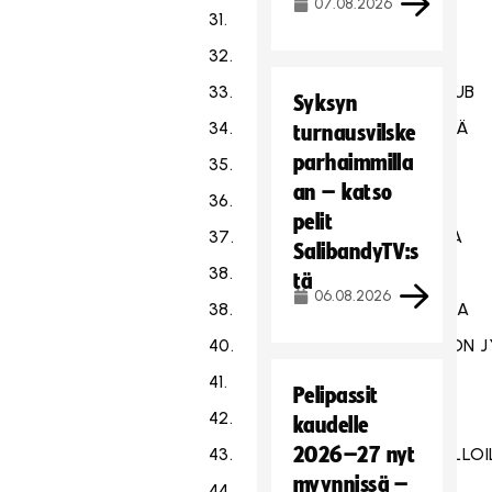
07.08.2026
31.
SALIBANDY NAANTALI
32.
FBT KARHUT UNITED
33.
OULUN FLOORBALL CLUB
Syksyn
34.
SPORT CLUB HYVINKÄÄ
turnausvilske
parhaimmilla
35.
JOSBA JUNIORIT
an – katso
36.
NIBACOS KOKKOLA
pelit
37.
YLÖJÄRVEN PALLO YPA
SalibandyTV:s
38.
SUDET
tä
06.08.2026
38.
URHEILUSEURA HATSINA
40.
V- JA U-SEURA NURMON 
41.
SALIBANDY HEINOLA
Pelipassit
42.
RAUMAN SALBA
kaudelle
2026–27 nyt
43.
NOKIAN KRISTITYT PALLOI
myynnissä –
44.
SBS MASKU