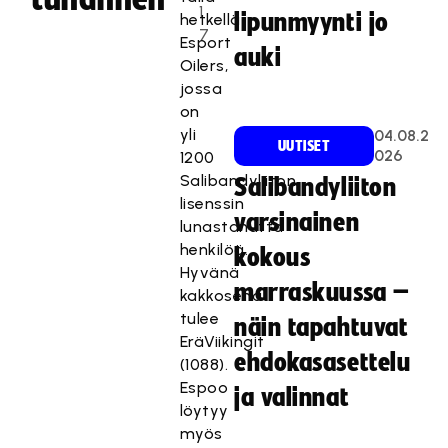
1
lipunmyynti jo
hetkellä
7
Esport
auki
Oilers,
jossa
on
yli
04.08.2
UUTISET
026
1200
Salibandyliiton
Salibandyliiton
lisenssin
varsinainen
lunastanutta
henkilöä.
kokous
Hyvänä
marraskuussa –
kakkosena
tulee
näin tapahtuvat
EräViikingit
ehdokasasettelu
(1088).
Espoo
ja valinnat
löytyy
myös