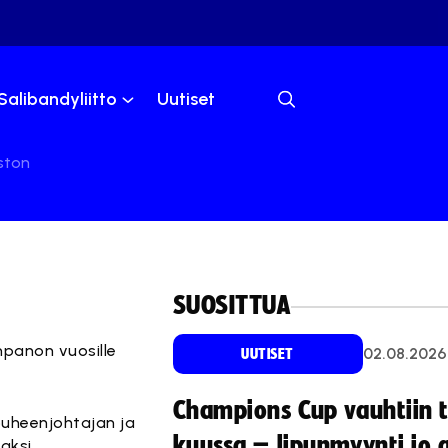
Salibandyliitto
Uutiset
uston
SUOSITTUA
onpanon vuosille
02.08.2026
UUTISET
Champions Cup vauhtiin 
 puheenjohtajan ja
kuussa – lipunmyynti jo 
aksi