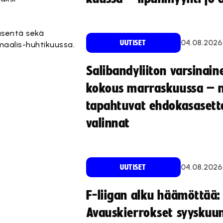
äsentä sekä
04.08.2026
UUTISET
maalis-huhtikuussa.
Salibandyliiton varsinain
kokous marraskuussa – 
tapahtuvat ehdokasasette
valinnat
04.08.2026
UUTISET
F-liigan alku häämöttää:
Avauskierrokset syyskuu