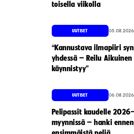
toisella viikolla
05.08.2026
UUTISET
“Kannustava ilmapiiri sy
yhdessä – Reilu Aikuinen 
käynnistyy”
06.08.2026
UUTISET
Pelipassit kaudelle 2026
myynnissä – hanki ennen
ensimmäistä peliä