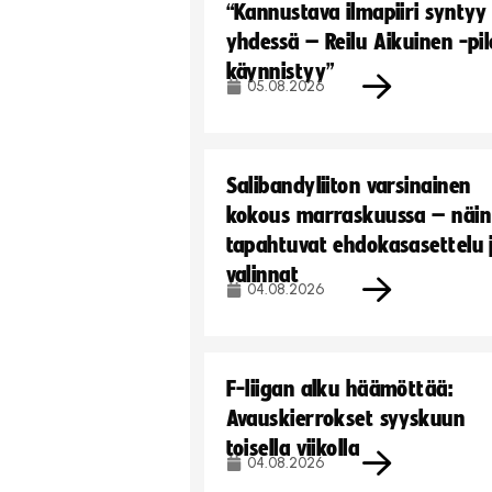
“Kannustava ilmapiiri syntyy
yhdessä – Reilu Aikuinen -pil
käynnistyy”
05.08.2026
Salibandyliiton varsinainen
kokous marraskuussa – näin
tapahtuvat ehdokasasettelu 
valinnat
04.08.2026
F-liigan alku häämöttää:
Avauskierrokset syyskuun
toisella viikolla
04.08.2026