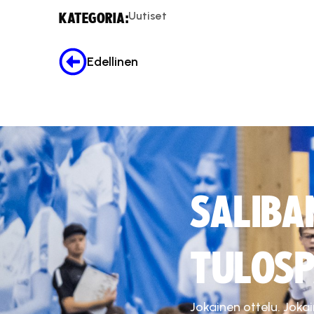
Uutiset
KATEGORIA:
Edellinen
SALIBA
TULOSP
Jokainen ottelu. Joka