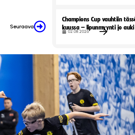
Champions Cup vauhtiin täss
Seuraava
kuussa – lipunmyynti jo auki
02.08.2026