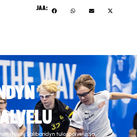
JAA:
NDYN
ALVELU
inen maali. Salibandyn tulospalvelussa.