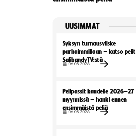
UUSIMMAT
Syksyn turnausvilske
parhaimmillaan – katso pelit
SalibandyTV:stä
06.08.2026
Pelipassit kaudelle 2026–27
myynnissä – hanki ennen
ensimmäistä peliä
06.08.2026