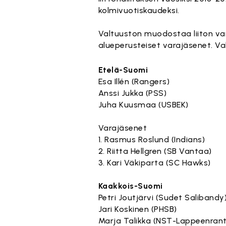
kolmivuotiskaudeksi.
Valtuuston muodostaa liiton var
alueperusteiset varajäsenet. Va
Etelä-Suomi
Esa Illén (Rangers)
Anssi Jukka (PSS)
Juha Kuusmaa (USBEK)
Varajäsenet
1. Rasmus Roslund (Indians)
2. Riitta Hellgren (SB Vantaa)
3. Kari Väkiparta (SC Hawks)
Kaakkois-Suomi
Petri Joutjärvi (Sudet Salibandy
Jari Koskinen (PHSB)
Marja Talikka (NST-Lappeenran