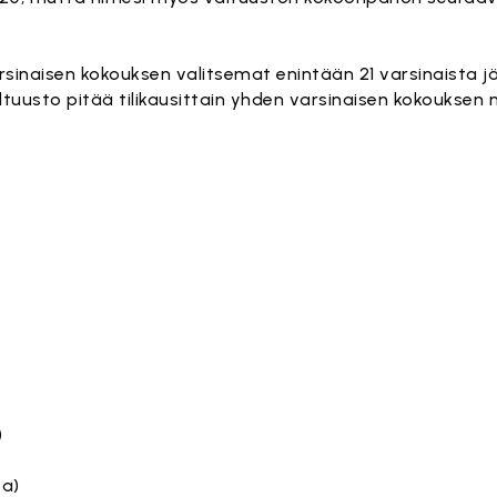
sinaisen kokouksen valitsemat enintään 21 varsinaista j
ltuusto pitää tilikausittain yhden varsinaisen kokouksen 
)
ta)