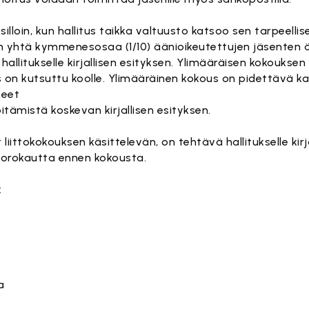
illoin, kun hallitus taikka valtuusto katsoo sen tarpeellise
n yhtä kymmenesosaa (1/10) äänioikeutettujen jäsenten 
ä hallitukselle kirjallisen esityksen. Ylimääräisen kokoukse
s on kutsuttu koolle. Ylimääräinen kokous on pidettävä 
neet
itämistä koskevan kirjallisen esityksen.
t liittokokouksen käsittelevän, on tehtävä hallitukselle kirj
orokautta ennen kokousta.
:
a