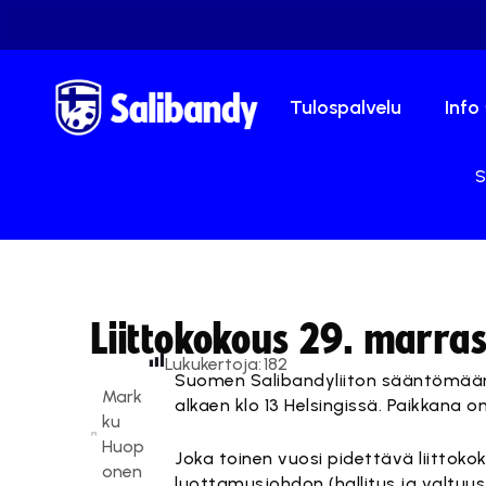
Tulospalvelu
Info
S
Liittokokous 29. marras
Lukukertoja:
182
Suomen Salibandyliiton sääntömäärä
Mark
alkaen klo 13 Helsingissä. Paikkana 
ku
Huop
Joka toinen vuosi pidettävä liittoko
onen
luottamusjohdon (hallitus ja valtuu