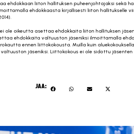
taa ehdokkaan liiton hallituksen puheenjohtajaksi sekä hal
ttamalla ehdokkaasta kirjallisesti liiton hallitukselle v
014).
ä ei ole oikeutta asettaa ehdokkaita liiton hallituksen jäsen
ttaa ehdokkaita valtuuston jäseniksi ilmoittamalla ehdokk
uorokautta ennen liittokokousta. Muilla kuin aluekokouksella
altuuston jäseniksi. Liittokokous ei ole sidottu jäsenten
JAA: