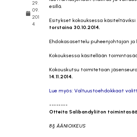
29.
esillä.
09.
201
Esitykset kokouksessa käsiteltäviksi
4
torstaina 30.10.2014.
Ehdokasasettelu puheenjohtajan ja 
Kokouksessa käsitellään toimintasä
Kokouskutsu toimitetaan jäsenseuroi
14.11.2014.
Lue myös: Valtuustoehdokkaat valit
--------
Otteita Salibandyliiton toimintasä
8§ ÄÄNIOIKEUS