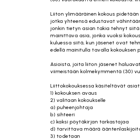
Liiton ylimääräinen kokous pidetään s
jotka yhteensä edustavat vähintää
jonkin tietyn asian takia tehnyt siit
mainittava asia, jonka vuoksi kokou
kuluessa siitä, kun jäsenet ovat teh
edellä mainitulla tavalla kokouksen p
Asioista, joita liiton jäsenet haluava
viimeistään kolmekymmentä (30) vu
Liittokokouksessa käsiteltävät asiat
1) kokouksen avaus
2) valitaan kokoukselle
a) puheenjohtaja
b) sihteeri
c) kaksi pöytäkirjan tarkastajaa
d) tarvittava määrä ääntenlaskijoit
3) todetaan