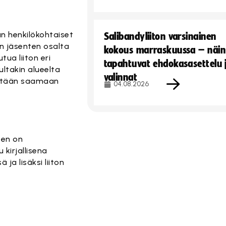
n henkilökohtaiset
Salibandyliiton varsinainen
en jäsenten osalta
kokous marraskuussa – näin
ua liiton eri
tapahtuvat ehdokasasettelu 
ultakin alueelta
valinnat
yritään saamaan
04.08.2026
een on
kirjallisena
ja lisäksi liiton