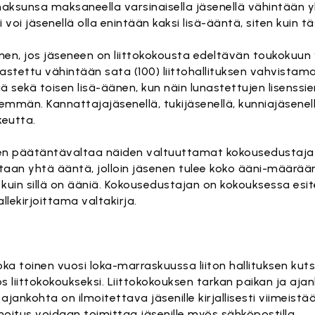
maksunsa maksaneella varsinaisella jäsenellä vähintään y
 voi jäsenellä olla enintään kaksi lisä-ääntä, siten kuin
nen, jos jäseneen on liittokokousta edeltävän toukokuun
stettu vähintään sata (100) liittohallituksen vahvistam
siä sekä toisen lisä-äänen, kun näin lunastettujen lisenss
nemmän. Kannattajajäsenellä, tukijäsenellä, kunniajäsenel
keutta.
ten päätäntävaltaa näiden valtuuttamat kokousedustajat
aan yhtä ääntä, jolloin jäsenen tulee koko ääni-määrä
kuin sillä on ääniä. Kokousedustajan on kokouksessa esi
llekirjoittama valtakirja.
oka toinen vuosi loka-marraskuussa liiton hallituksen kuts
 liittokokoukseksi. Liittokokouksen tarkan paikan ja a
ka ajankohta on ilmoitettava jäsenille kirjallisesti viimei
moitus voidaan toimittaa jäsenille myös sähköpostilla.