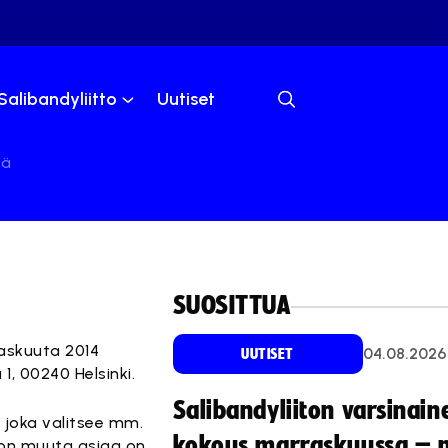
Salibandyliitto
Uutiset
sä
SUOSITTUA
askuuta 2014
04.08.2026
UUTISET
1, 00240 Helsinki.
Salibandyliiton varsinain
, joka valitsee mm.
kokous marraskuussa – 
ljon muuta asiaa on