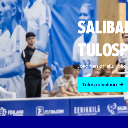
SALIBA
TULOSP
Jokainen ottelu. Joka
Tulospalveluun