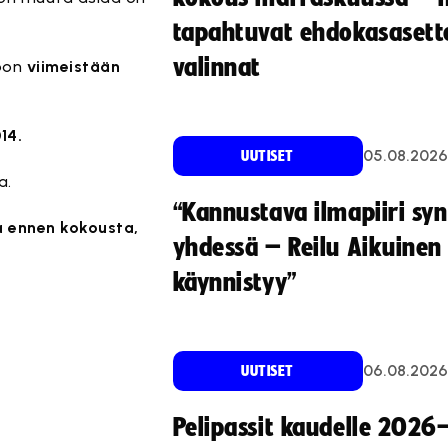
tapahtuvat ehdokasasette
valinnat
toon
viimeistään
14.
05.08.2026
UUTISET
a.
“Kannustava ilmapiiri sy
a ennen kokousta,
yhdessä – Reilu Aikuinen 
käynnistyy”
06.08.2026
UUTISET
Pelipassit kaudelle 2026