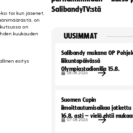
SalibandyTV:stä
ksi tai kun jäsenet,
äänimäärästä, on
n kutsussa on
kahden kuukauden
UUSIMMAT
Salibandy mukana OP Pohjol
liikuntapäivässä
allinen esitys
Olympiastadionilla 15.8.
08.08.2026
Suomen Cupin
ilmoittautumisaikaa jatkettu
16.8. asti – vielä ehtii muka
07.08.2026