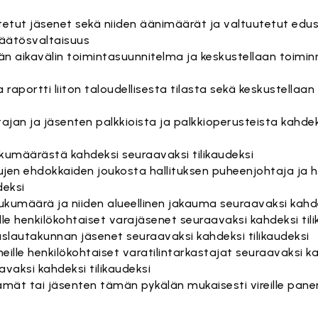
etut jäsenet sekä niiden äänimäärät ja valtuutetut edu
päätösvaltaisuus
kän aikavälin toimintasuunnitelma ja keskustellaan toimi
a raportti liiton taloudellisesta tilasta sekä keskustellaan
ajan ja jäsenten palkkioista ja palkkioperusteista kahde
ukumäärästä kahdeksi seuraavaksi tilikaudeksi
tujen ehdokkaiden joukosta hallituksen puheenjohtaja ja 
deksi
ukumäärä ja niiden alueellinen jakauma seuraavaksi kahde
ille henkilökohtaiset varajäsenet seuraavaksi kahdeksi til
ituslautakunnan jäsenet seuraavaksi kahdeksi tilikaudeksi
 heille henkilökohtaiset varatilintarkastajat seuraavaksi ka
vaksi kahdeksi tilikaudeksi
ittämät tai jäsenten tämän pykälän mukaisesti vireille pan