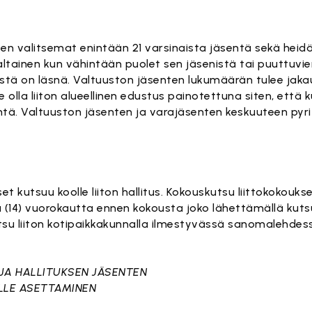
n valitsemat enintään 21 varsinaista jäsentä sekä heidä
ltainen kun vähintään puolet sen jäsenistä tai puuttuvi
stä on läsnä. Valtuuston jäsenten lukumäärän tulee jakaut
 olla liiton alueellinen edustus painotettuna siten, että k
entä. Valtuuston jäsenten ja varajäsenten keskuuteen p
et kutsuu koolle liiton hallitus. Kokouskutsu liittokokouks
 (14) vuorokautta ennen kokousta joko lähettämällä kutsu 
kutsu liiton kotipaikkakunnalla ilmestyvässä sanomalehdessä 
JA HALLITUKSEN JÄSENTEN
LLE ASETTAMINEN