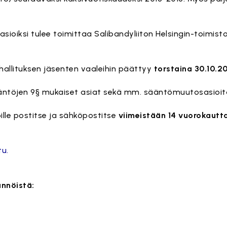
 asioiksi tulee toimittaa Salibandyliiton Helsingin-toimis
hallituksen jäsenten vaaleihin päättyy
torstaina 30.10.20
äntöjen 9§ mukaiset asiat sekä mm. sääntömuutosasioit
lle postitse ja sähköpostitse
viimeistään 14 vuorokautt
tu.
ännöistä: