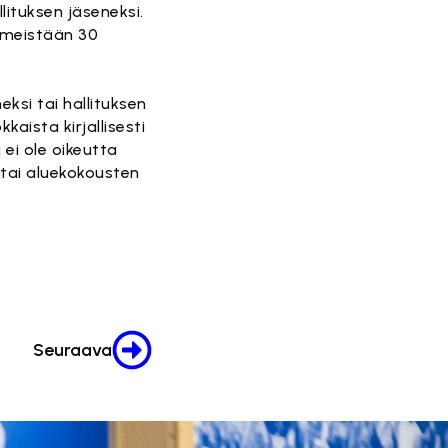
lituksen jäseneksi.
iimeistään 30
eksi tai hallituksen
aista kirjallisesti
 ei ole oikeutta
 tai aluekokousten
Seuraava