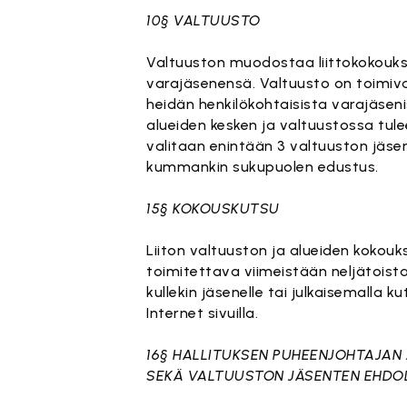
10§ VALTUUSTO
Valtuuston muodostaa liittokokoukse
varajäsenensä. Valtuusto on toimiva
heidän henkilökohtaisista varajäseni
alueiden kesken ja valtuustossa tulee
valitaan enintään 3 valtuuston jäs
kummankin sukupuolen edustus.
15§ KOKOUSKUTSU
Liiton valtuuston ja alueiden kokouks
toimitettava viimeistään neljätoista
kullekin jäsenelle tai julkaisemalla 
Internet sivuilla.
16§ HALLITUKSEN PUHEENJOHTAJAN 
SEKÄ VALTUUSTON JÄSENTEN EHDO