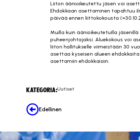
Liiton äänioikeutettu jäsen voi aset
Ehdokkaan asettaminen tapahtuu ilmoi
päivää ennen liittokokousta (=30.10.2
Muilla kuin äänioikeutetuilla jäsenill
puheenjohtajaksi. Aluekokous voi ase
liiton hallitukselle viimeistään 30 v
asettaa kyseisen alueen ehdokkaita v
asettamiin ehdokkaisiin.
Uutiset
KATEGORIA:
Edellinen