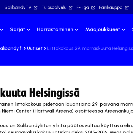
SalibandyTV
Tulospalvelu
F-liiga
Fanikauppa
Sarjat
Harrastaminen
Maajoukkueet
alibandy.fi
Uutiset
Liittokokous 29. marraskuuta Helsingis
kuuta Helsingissä
inen liittokokous pidetään lauantaina 29. päivänä marr
on Niemi Center (Hartwall Areena) osoitteessa Areenankuja 
kous on Salibandyliiton ylintä päätösvaltaa käyttävä elin
sto) seuraavaksi kaksivuotiskaudeksi 2015-2016. Myös pa