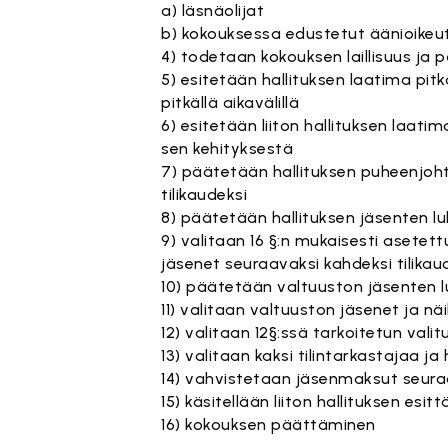
a) läsnäolijat
b) kokouksessa edustetut äänioikeut
4) todetaan kokouksen laillisuus ja 
5) esitetään hallituksen laatima pit
pitkällä aikavälillä
6) esitetään liiton hallituksen laatim
sen kehityksestä
7) päätetään hallituksen puheenjoht
tilikaudeksi
8) päätetään hallituksen jäsenten l
9) valitaan 16 §:n mukaisesti asetet
jäsenet seuraavaksi kahdeksi tilikau
10) päätetään valtuuston jäsenten l
11) valitaan valtuuston jäsenet ja nä
12) valitaan 12§:ssä tarkoitetun val
13) valitaan kaksi tilintarkastajaa ja
14) vahvistetaan jäsenmaksut seuraa
15) käsitellään liiton hallituksen es
16) kokouksen päättäminen