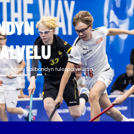
NDYN
ALVELU
inen maali. Salibandyn tulospalvelussa.