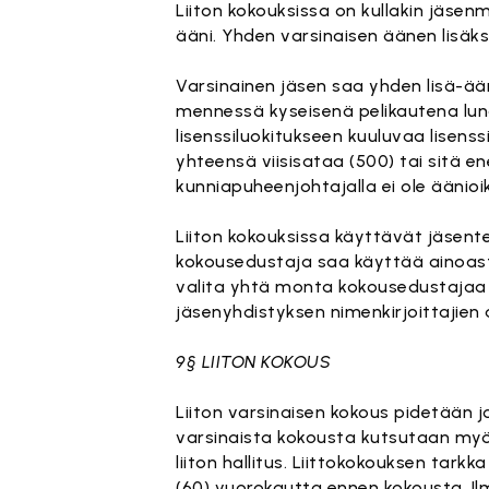
Liiton kokouksissa on kullakin jäsen
ääni. Yhden varsinaisen äänen lisäksi
Varsinainen jäsen saa yhden lisä-ää
mennessä kyseisenä pelikautena luna
lisenssiluokitukseen kuuluvaa lisens
yhteensä viisisataa (500) tai sitä e
kunniapuheenjohtajalla ei ole äänioi
Liiton kokouksissa käyttävät jäsen
kokousedustaja saa käyttää ainoast
valita yhtä monta kokousedustajaa 
jäsenyhdistyksen nimenkirjoittajien a
9§ LIITON KOKOUS
Liiton varsinaisen kokous pidetään j
varsinaista kokousta kutsutaan myös
liiton hallitus. Liittokokouksen tark
(60) vuorokautta ennen kokousta. Il