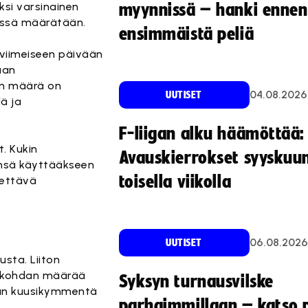
ksi varsinainen
myynnissä – hanki ennen
 tässä määrätään.
ensimmäistä peliä
 viimeiseen päivään
aan
ien määrä on
04.08.2026
UUTISET
lä ja
F-liigan alku häämöttää:
. Kukin
Avauskierrokset syyskuu
änsä käyttääkseen
toisella viikolla
tettävä
06.08.2026
UUTISET
usta. Liiton
jankohdan määrää
Syksyn turnausvilske
stään kuusikymmentä
parhaimmillaan – katso p