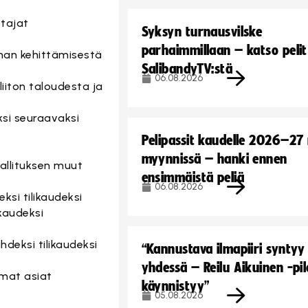
stajat
Syksyn turnausvilske
parhaimmillaan – katso pelit
nnan kehittämisestä
SalibandyTV:stä
06.08.2026
 liiton taloudesta ja
ksi seuraavaksi
Pelipassit kaudelle 2026–27
myynnissä – hanki ennen
hallituksen muut
ensimmäistä peliä
06.08.2026
ksi tilikaudeksi
ikaudeksi
hdeksi tilikaudeksi
“Kannustava ilmapiiri syntyy
yhdessä – Reilu Aikuinen -pil
emat asiat
käynnistyy”
05.08.2026