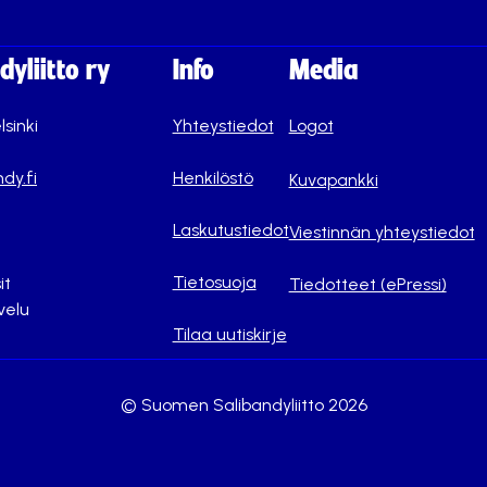
yliitto ry
Info
Media
lsinki
Yhteystiedot
Logot
dy.fi
Henkilöstö
Kuvapankki
Laskutustiedot
Viestinnän yhteystiedot
Tietosuoja
it
Tiedotteet (ePressi)
velu
Tilaa uutiskirje
© Suomen Salibandyliitto 2026