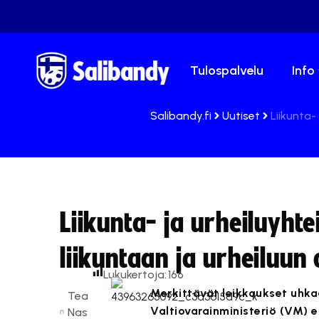
Tulospalvelu
Info
Salibandy.fi
Uutiset
Liikunta-
Liikunta- ja urheiluyhte
liikuntaan ja urheiluun 
Lukukertoja:
166
Merkittävät leikkaukset uhkaa
Tea
Valtiovarainministeriö (VM) e
Nas