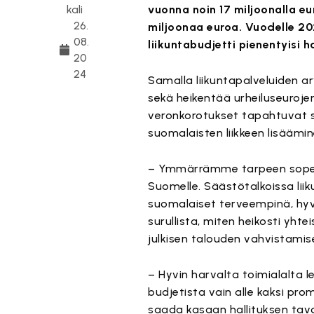
kali
vuonna noin 17 miljoonalla euro
26.
miljoonaa euroa. Vuodelle 2
08.
liikuntabudjetti pienentyisi 
20
24
Samalla liikuntapalveluiden a
sekä heikentää urheiluseurojen
veronkorotukset tapahtuvat s
suomalaisten liikkeen lisäämin
– Ymmärrämme tarpeen sopeutt
Suomelle. Säästötalkoissa liik
suomalaiset terveempinä, hy
surullista, miten heikosti yh
julkisen talouden vahvistami
– Hyvin harvalta toimialalta l
budjetista vain alle kaksi pr
saada kasaan hallituksen tavo