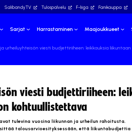
SalibandyTV
Tulospalvelu
F-liiga
Fanikauppa
Sarjat
Harrastaminen
Maajoukkueet
 ja urheiluyhteisön viesti budjettiriiheen: leikkauksia liikuntaa
isön viesti budjettiriiheen: le
on kohtuullistettava
vat tulevina vuosina liikunnan ja urheilun rahoitusta.
sittää talousarvioesityksessään, että liikuntabudjettia 