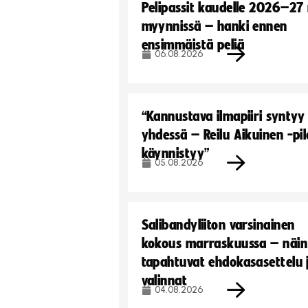
Pelipassit kaudelle 2026–27
myynnissä – hanki ennen
ensimmäistä peliä
06.08.2026
“Kannustava ilmapiiri syntyy
yhdessä – Reilu Aikuinen -pil
käynnistyy”
05.08.2026
Salibandyliiton varsinainen
kokous marraskuussa – näin
tapahtuvat ehdokasasettelu 
valinnat
04.08.2026