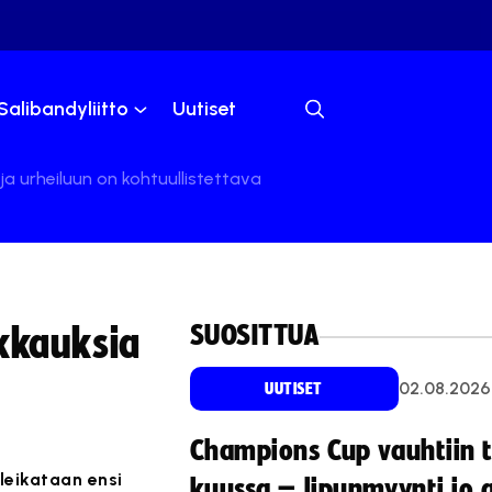
Salibandyliitto
Uutiset
n ja urheiluun on kohtuullistettava
SUOSITTUA
ikkauksia
02.08.2026
UUTISET
Champions Cup vauhtiin 
leikataan ensi
kuussa – lipunmyynti jo 