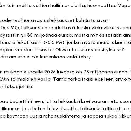
män kuin muilta valtion hallinnonaloilta, huomauttaa Vapa
uoden valtionavustusleikkaukset kohdistuisivat
-16,4 M€). Leikkaus on merkittävä, koska vielä viime vuon
äytettiin yli 30 miljoonaa euroa, mutta nyt esitetään ai
tuesta leikattaisiin (-0,5 M€), jonka myötä seuratukeen j
iempien vuosien tasosta. OKM:n talousarvioesityksessä
istamista ei ole kuitenkaan vielä tehty.
n mukaan vuodelle 2026 luvassa on 75 miljoonan euron li
:n toimialojen välillä. Tämä tarkoittaisi edelleen arviolt
untabudjettiin.
toaa budjettiriiheen, jotta leikkauksilla ei vaaranneta su
iikunnan ja urheilun tulevaisuutta. Leikkauksia liikuntaan 
taa käyttöön uusia rahoituslähteitä ja tapoja tukea liikkum