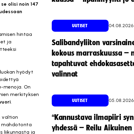
 se olisi noin 147
uudessaan
04.08.2026
UUTISET
tamisen hintaa
Salibandyliiton varsinain
et ja
tteeksi
kokous marraskuussa – 
tapahtuvat ehdokasasette
iluokan hyödyt
valinnat
 pidettyä
te-menoja. On
imien merkityksen
05.08.2026
UUTISET
vuori
.
“Kannustava ilmapiiri sy
 valtion
 on mahdotonta
yhdessä – Reilu Aikuinen 
 liikunnasta ja