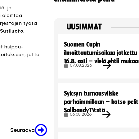
ä, ja
ä aloittaa
ärjestöjen työtä
UUSIMMAT
 Susiluoto
.
Suomen Cupin
at huippu-
ilmoittautumisaikaa jatkettu
hoitukseen, jotta
16.8. asti – vielä ehtii muka
07.08.2026
Syksyn turnausvilske
parhaimmillaan – katso pelit
SalibandyTV:stä
06.08.2026
Seuraava