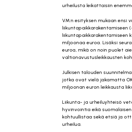
urheilusta leikattaisiin enem
VM:n esityksen mukaan ensi v
liikuntapaikkarakentamiseen (
liikuntapaikkarakentamiseen k
miljoonaa euroa. Lisäksi seura
euroa, mikä on noin puolet a
valtionavustusleikkausten kohd
Julkisen talouden suunnitelma
jotka ovat vielä jakamatta OKM
miljoonan euron leikkausta liik
Liikunta- ja urheiluyhteisö ve
hyvinvointia eikä suomalaisen l
kohtuullistaa sekä etsiä ja ot
urheilua.