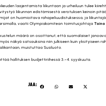
euden laajentamista liikuntaan ja urheiluun tulee kiirehti
vitystyö liikunnan edistämisestä verotuksen keinoin pitä
oimijat on huomioitava rahapeliuudistuksessa, ja liikuntaj
arsimalla, vaatii Olympiakomitean toimitusjohtaja
Taina
eskustelun määrä on osoittanut, että suomalaiset janoav
myös näkyä satsauksina niin julkiseen kuin yksityiseen ra
ikantaan, muistuttaa Susiluoto.
ttää hallituksen budjettiriihessä 3.–4. syyskuuta.
JAA: