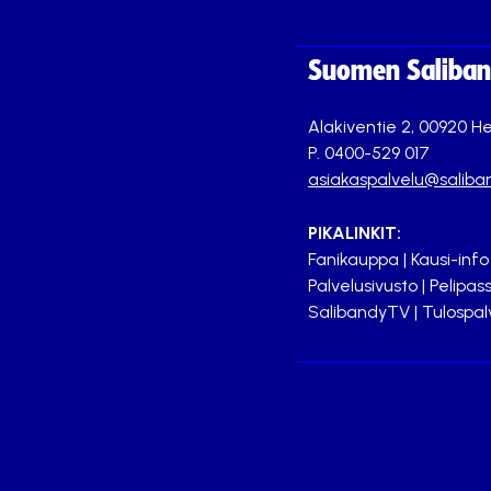
Suomen Saliband
Alakiventie 2, 00920 He
P. 0400-529 017
asiakaspalvelu@saliban
PIKALINKIT:
Fanikauppa
|
Kausi-info
Palvelusivusto
|
Pelipass
SalibandyTV
|
Tulospal