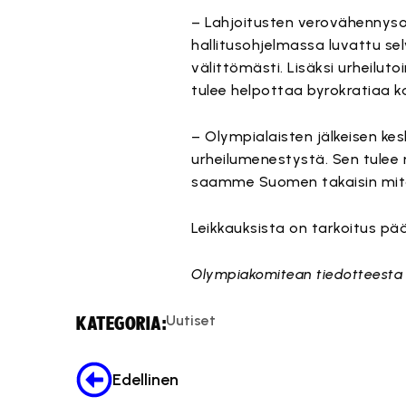
– Lahjoitusten verovähennysoik
hallitusohjelmassa luvattu sel
välittömästi. Lisäksi urheilut
tulee helpottaa byrokratiaa k
– Olympialaisten jälkeisen k
urheilumenestystä. Sen tulee 
saamme Suomen takaisin mital
Leikkauksista on tarkoitus pää
Olympiakomitean tiedotteesta
Uutiset
KATEGORIA:
Edellinen