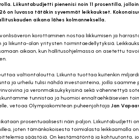
lla. Liikuntabudjetti pienenisi noin 11 prosentilla, jolloin
026 on luvassa tätäkin syvemmät leikkaukset. Kokonais
hallituskauden aikana lähes kolmanneksella.
rvonlisäveron korottaminen nostaa liikkumisen ja harras
 ja liikunta-alan yritysten toimintaedellytyksiä. Leikkauks
amaan aikaan, kun hallitusohjelmassa on asetettu tavoi
en.
aa valtiontaloutta. Liikunta tuottaa kuitenkin miljard
unta ja urheilu tulisi nähdä investointeina, joilla saamme
vinvoivina ja veronmaksukykyisinä sekä vähennettyä so
teiskuntamme tunnistaa ja huomioi ennaltaehkäisevien to
selle, vetoaa Olympiakomitean puheenjohtaja
Jan Vapaa
eikataan prosentuaalisesti näin paljon. Liikuntabudjetti on
omillea, joten tämänkokoisesta toimialasta leikkaamalla
ittelemia säästöjä. On kestämätöntä ja kohtuutonta, jos