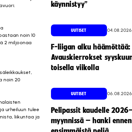
käynnistyy”
avuori.
na
04.08.2026
UUTISET
noastaan noin 10
ää 2 miljoonaa
F-liigan alku häämöttää:
Avauskierrokset syyskuu
toisella viikolla
säleikkaukset,
a noin 20
06.08.2026
UUTISET
omalaisten
Pelipassit kaudelle 2026
ja urheiluun tulee
ista, liikuntaa ja
myynnissä – hanki ennen
ensimmäistä peliä