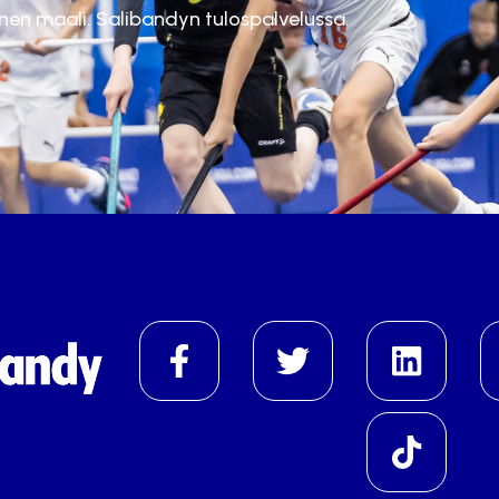
inen maali. Salibandyn tulospalvelussa.