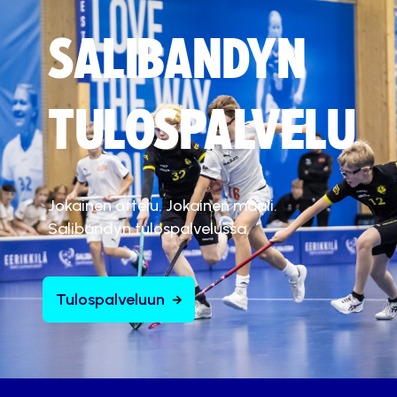
SALIBANDYN
TULOSPALVELU
Jokainen ottelu. Jokainen maali.
Salibandyn tulospalvelussa.
Tulospalveluun