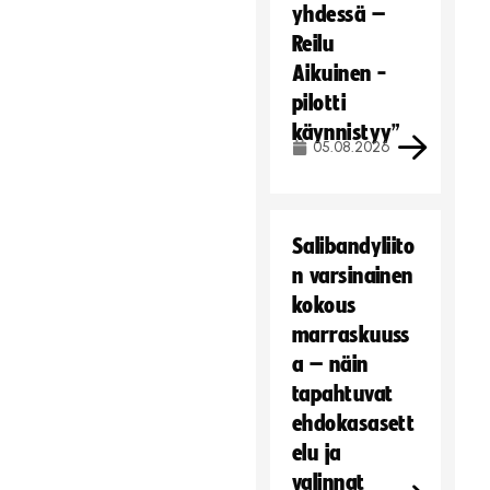
e
yhdessä –
v
Reilu
ä
Aikuinen -
s
pilotti
t
käynnistyy”
e
05.08.2026
i
t
ä
.
Salibandyliito
Hyväksy markkinointievästeet
n varsinainen
kokous
marraskuuss
a – näin
tapahtuvat
ehdokasasett
elu ja
valinnat