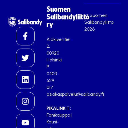
Suomen
© Suomen
Salibandyliitto
Salibandyliitto
ry
2026
Alakiventie
2,
00920
Helsinki
P.
0400-
529
017
asiakaspalvelu@salibandy.fi
PIKALINKIT:
Fanikauppa
|
Kausi-