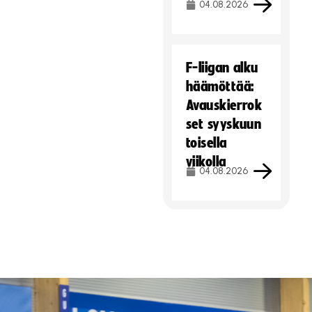
04.08.2026
F-liigan alku
häämöttää:
Avauskierrok
set syyskuun
toisella
viikolla
04.08.2026