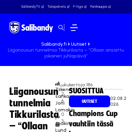
SalibandyTV
Tulospalvelu
F-liiga
Fanikauppa
Salibandy.fi
Uutiset
Liiganousun tunnelmia Tikkurilasta – “Ollaan ansaittu
jokainen juhlapäivä”
Lukukertoja:
186
Liiganousun
Tiikerien
SUOSITTUA
2
sankarit
02.08.2
tunnelmia
6
UUTISET
Joni
026
.
Lomakin
Tikkurilasta
Champions Cup
0
ja
3
vauhtiin tässä
Joakim
– “Ollaan
.
Lund