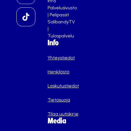
info
Palvelusivusto
|
Pelipassit
SalibandyTV
|
Tulospalvelu
Info
Yhteystiedot
Henkilöstö
Laskutustiedot
Tietosuoja
Tilaa uutiskirje
Media