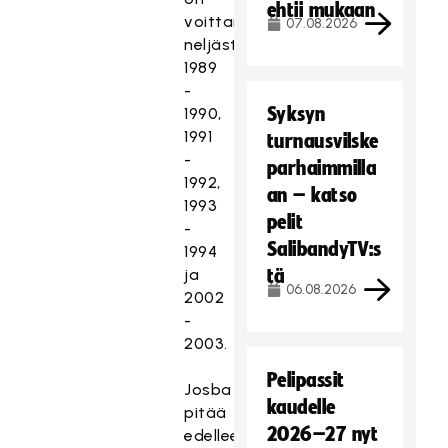
ehtii mukaan
voittanut
07.08.2026
neljästi:
1989
-
Syksyn
1990,
1991
turnausvilske
-
parhaimmilla
1992,
an – katso
1993
pelit
-
SalibandyTV:s
1994
ja
tä
06.08.2026
2002
-
2003.
Pelipassit
Josba
kaudelle
pitää
2026–27 nyt
edelleen