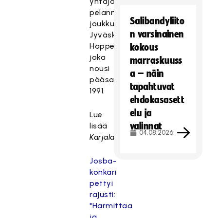
yhtäjaksoisesti
pelanneeksi
Salibandyliito
joukkueeksi
n varsinainen
Jyväskylän
Happee,
kokous
joka
marraskuuss
nousi
a – näin
pääsarjaan
tapahtuvat
1991.
ehdokasasett
elu ja
Lue
valinnat
lisää
04.08.2026
Karjalaisesta
:
Josba-
konkari
pettyi
rajusti:
"Harmittaa
ja