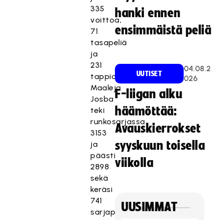
335
hanki ennen
voittoa,
ensimmäistä peliä
71
tasapeliä
ja
231
04.08.2
UUTISET
tappiota.
026
Maaleja
F-liigan alku
Josba
häämöttää:
teki
runkosarjassa
Avauskierrokset
3153
syyskuun toisella
ja
päästi
viikolla
2898
sekä
keräsi
741
UUSIMMAT
sarjapistettä.