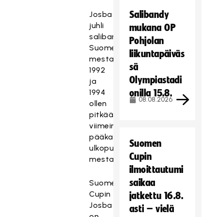
Salibandy
Josba
juhli
mukana OP
salibandyn
Pohjolan
Suomen
liikuntapäiväs
mestaruutta
sä
1992
Olympiastadi
ja
1994
onilla 15.8.
08.08.2026
ollen
pitkään
viimeinen
pääkaupunkiseudun
Suomen
ulkopuolinen
Cupin
mestari.
ilmoittautumi
saikaa
Suomen
Cupin
jatkettu 16.8.
Josba
asti – vielä
on