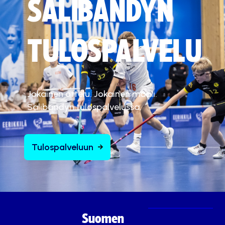
SALIBANDYN
TULOSPALVELU
Jokainen ottelu. Jokainen maali.
Salibandyn tulospalvelussa.
Tulospalveluun
Suomen