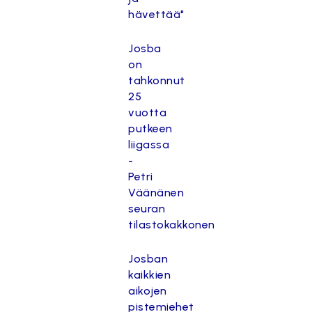
hävettää"
Josba
on
tahkonnut
25
vuotta
putkeen
liigassa
-
Petri
Väänänen
seuran
tilastokakkonen
Josban
kaikkien
aikojen
pistemiehet