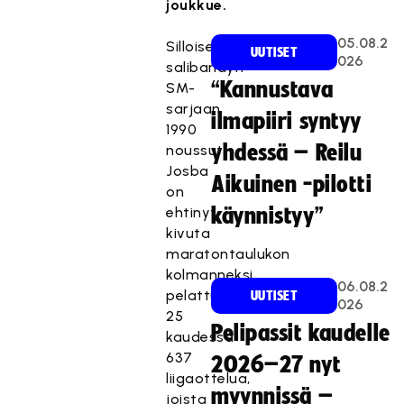
joukkue.
05.08.2
Silloiseen
UUTISET
026
salibandyn
“Kannustava
SM-
sarjaan
ilmapiiri syntyy
1990
yhdessä – Reilu
noussut
Josba
Aikuinen -pilotti
on
ehtinyt
käynnistyy”
kivuta
maratontaulukon
kolmanneksi
06.08.2
pelattuaan
UUTISET
026
25
Pelipassit kaudelle
kaudessa
637
2026–27 nyt
liigaottelua,
myynnissä –
joista