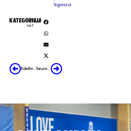
liigassa
Uuti
KATEGORIA:
JAA:
set
Edellinen
Seuraava