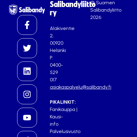
© Suomen
Salibandyliitto
Salibandyliitto
ry
2026
Alakiventie
2,
00920
Helsinki
P.
0400-
529
017
asiakaspalvelu@salibandy.fi
PIKALINKIT:
Fanikauppa
|
Kausi-
info
Palvelusivusto