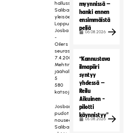
hallussaan
myynnissä –
Salibandyliigan
hanki ennen
yleisöennätystä:
ensimmäistä
Loppuottelua
peliä
Josba
06.08.2026
-
Oilers
seurasi
7.4.2002
“Kannustava
Mehtimäen
ilmapiiri
jäähallissa
syntyy
5
yhdessä –
580
Reilu
katsojaa.
Aikuinen -
Josban
pilotti
pudottua
käynnistyy”
05.08.2026
nousee
Salibandyliigassa