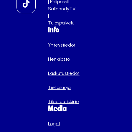
|
Pelipassit
SalibandyTV
|
Tulospalvelu
Info
Yhteystiedot
Henkilöstö
Laskutustiedot
Tietosuoja
Tilaa uutiskirje
Media
Logot