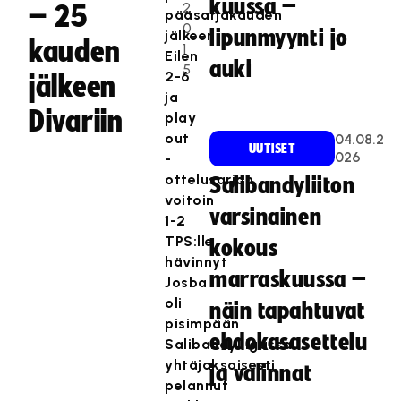
kuussa –
2
– 25
pääsarjakauden
0
lipunmyynti jo
jälkeen.
kauden
1
Eilen
auki
5
2-6
jälkeen
ja
Divariin
play
out
04.08.2
UUTISET
026
-
ottelusarjan
Salibandyliiton
voitoin
varsinainen
1-2
TPS:lle
kokous
hävinnyt
marraskuussa –
Josba
oli
näin tapahtuvat
pisimpään
ehdokasasettelu
Salibandyliigassa
yhtäjaksoisesti
ja valinnat
pelannut